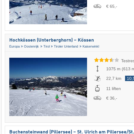
€ 65,-
Hochkössen (Unterberghorn) – Kössen
Europa
Oostenrijk
Tirol
Tiroler Unterland
Kaiserwinkl
Testre
1075 m
(
613 
22,7 km
10,
11 liften
€ 36,-
Buchensteinwand (Pillersee) – St. Ulrich am Pillersee/​St