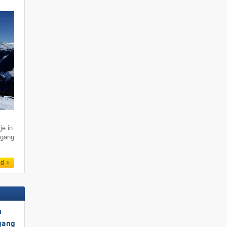
je in
ogang
ed
h
gang