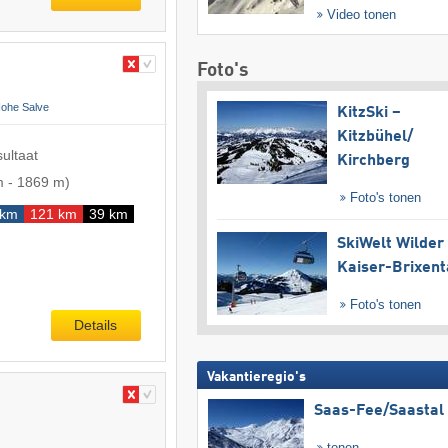
Video tonen
Foto's
Hohe Salve
KitzSki –
Kitzbühel/​
sultaat
Kirchberg
m
-
1869 m
)
Foto's tonen
 km
121 km
39 km
SkiWelt Wilder
Kaiser-Brixent
Foto's tonen
Details
Vakantieregio's
Saas-Fee/​Saastal
tonen