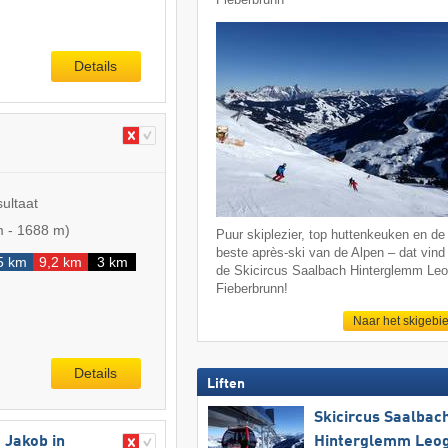
Details
sultaat
m
-
1688 m
)
Puur skiplezier, top huttenkeuken en de
beste après-ski van de Alpen – dat vind 
5 km
9,2 km
3 km
de Skicircus Saalbach Hinterglemm Le
Fieberbrunn!
Naar het skigebi
Details
Liften
Skicircus Saalbac
Hinterglemm Leo
. Jakob in