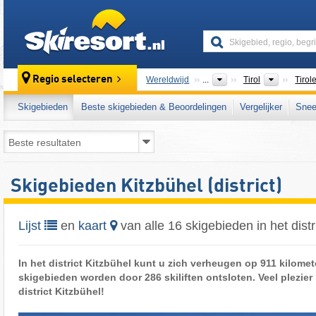
skiresort
Bondsst
Regio selecteren
Wereldwijd
...
Tirol
Tirol
Skigebieden
Beste skigebieden & Beoordelingen
Vergelijker
Snee
Skigebieden Kitzbühel (district)
Lijst
en
kaart
van alle 16 skigebieden in het distr
In het district Kitzbühel kunt u zich verheugen op 911 kilomet
skigebieden worden door 286 skiliften ontsloten. Veel plezier b
district Kitzbühel!