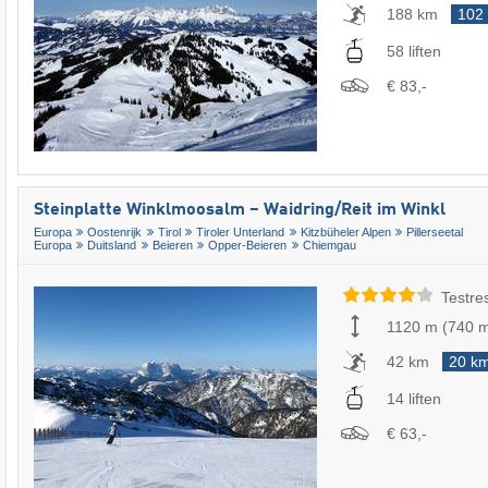
188 km
102
58 liften
€ 83,-
Steinplatte Winklmoosalm – Waidring/​Reit im Winkl
Europa
Oostenrijk
Tirol
Tiroler Unterland
Kitzbüheler Alpen
Pillerseetal
Europa
Duitsland
Beieren
Opper-Beieren
Chiemgau
Testre
1120 m
(
740 
42 km
20 k
14 liften
€ 63,-