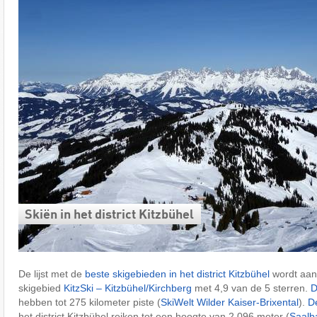
Skiën in het district Kitzbühel
De lijst met de
beste skigebieden in het district Kitzbühel
wordt aan
skigebied
KitzSki – Kitzbühel/​Kirchberg
met 4,9 van de 5 sterren.
D
hebben tot 275 kilometer piste (
SkiWelt Wilder Kaiser-Brixental
).
D
het district Kitzbühel reiken tot een hoogte van 2.096 meter (
Saalb