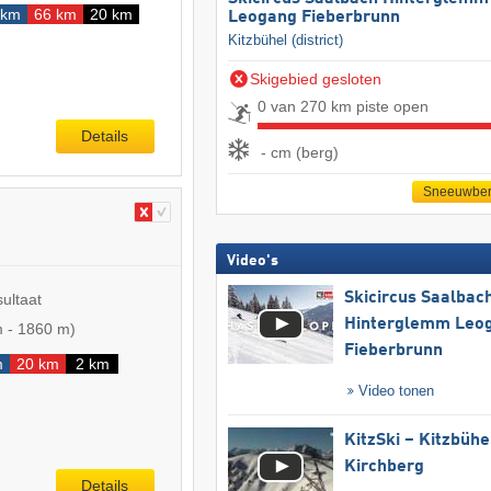
 km
66 km
20 km
Leogang Fieberbrunn
Kitzbühel (district)
Skigebied gesloten
0 van 270 km piste open
Details
- cm (berg)
Sneeuwber
Video's
Skicircus Saalbac
sultaat
Hinterglemm Leo
m
-
1860 m
)
Fieberbrunn
m
20 km
2 km
Video tonen
KitzSki – Kitzbühel
Kirchberg
Details