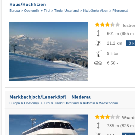
Haus/​Hochfilzen
Europa
Oostenrijk
Tirol
Tiroler Unterland
Kitzbüheler Alpen
Pillerseetal
Testre
601 m
(
855 m
21,2 km
8 
9 liften
€ 50,-
Markbachjoch/​Lanerköpfl – Niederau
Europa
Oostenrijk
Tirol
Tiroler Unterland
Kufstein
Wildschönau
Waard
735 m
(
825 m