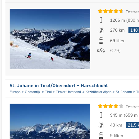
Testre
1266 m
(
830 
270 km
140
69 liften
€ 79,-
St. Johann in Tirol/​Oberndorf – Harschbichl
Europa
Oostenrijk
Tirol
Tiroler Unterland
Kitzbüheler Alpen
St. Johann in Ti
Testre
945 m
(
659 m
40 km
21,5
9 liften