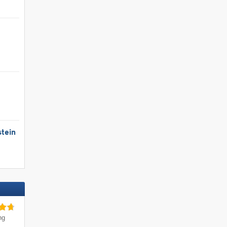
tein
ng