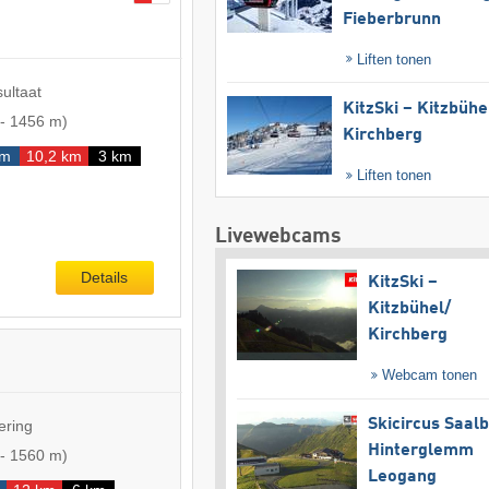
Fieberbrunn
Liften tonen
sultaat
KitzSki – Kitzbühel
-
1456 m
)
Kirchberg
km
10,2 km
3 km
Liften tonen
Livewebcams
Details
KitzSki –
Kitzbühel/​
Kirchberg
Webcam tonen
Skicircus Saal
ering
Hinterglemm
-
1560 m
)
Leogang