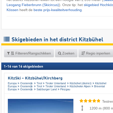
Leogang Fieberbrunn (Skicircus)
). Onze tip: het
skigebied Hochkö
Kössen
heeft de
beste prijs-kwaliteitverhouding
.
Skigebieden in het district Kitzbühel
Filteren/Rangschikken
Zoeken
Regio inperken
1
-
16
van
16
skigebieden
KitzSki – Kitzbühel/​Kirchberg
Europa
Oostenrijk
Tirol
Tiroler Unterland
Kitzbühel (district)
Kitzbühel
Europa
Oostenrijk
Tirol
Tiroler Unterland
Kitzbüheler Alpen
Brixental
Europa
Oostenrijk
Salzburger Land
Pinzgau
Testre
1200 m
(
800 