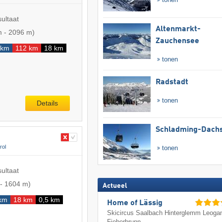
sultaat
Altenmarkt-
m
-
2096 m
)
Zauchensee
 km
112 km
18 km
tonen
Radstadt
tonen
Details
Schladming-Dachs
rol
tonen
sultaat
-
1604 m
)
Actueel
 km
18 km
0,5 km
Home of Lässig
Skicircus Saalbach Hinterglemm Leoga
Fieberbrunn