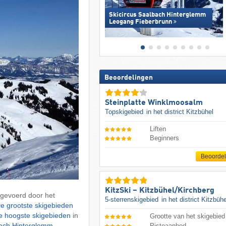
Skicircus Saalbach Hinterglemm
Leogang Fieberbrunn
Beoordelingen
Steinplatte Winklmoosalm
Topskigebied
in het district Kitzbühel
Liften
Beginners
Beoorde
KitzSki – Kitzbühel/​Kirchberg
gevoerd door het
5-sterrenskigebied
in het district Kitzbühe
e grootste skigebieden
e hoogste skigebieden
in
Grootte van het skigebied
ach Hinterglemm
Pisteaanbod