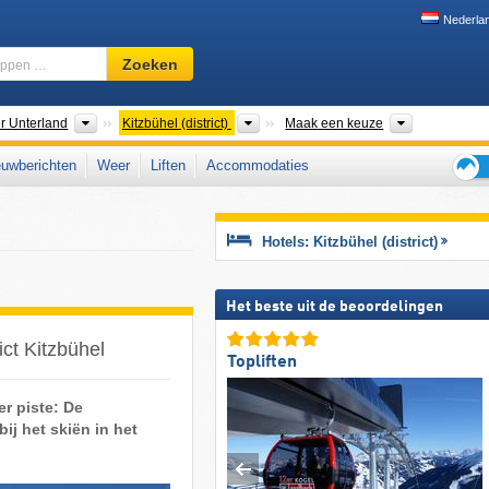
Nederla
Skigebied,
Zoeken
regio,
begrippen
…
aten
Macroregio's
Districten
Toeristisch
er Unterland
Kitzbühel (district)
Maak een keuze
uwberichten
Weer
Liften
Accommodaties
Tips
voor
de
Hotels: Kitzbühel (district)
skiva
Het beste uit de beoordelingen
ict Kitzbühel
Topliften
er piste: De
ij het skiën in het