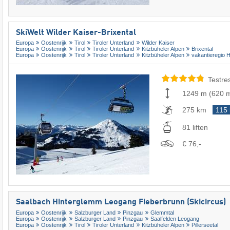
SkiWelt Wilder Kaiser-Brixental
Europa
Oostenrijk
Tirol
Tiroler Unterland
Wilder Kaiser
Europa
Oostenrijk
Tirol
Tiroler Unterland
Kitzbüheler Alpen
Brixental
Europa
Oostenrijk
Tirol
Tiroler Unterland
Kitzbüheler Alpen
vakantieregio 
Testre
1249 m
(
620 
275 km
115
81 liften
€ 76,-
Saalbach Hinterglemm Leogang Fieberbrunn (Skicircus)
Europa
Oostenrijk
Salzburger Land
Pinzgau
Glemmtal
Europa
Oostenrijk
Salzburger Land
Pinzgau
Saalfelden Leogang
Europa
Oostenrijk
Tirol
Tiroler Unterland
Kitzbüheler Alpen
Pillerseetal