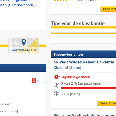
ssen (Unterberghorn) –
Beoorde
Tips voor de skivakantie
Kaartweergave
Sneeuwberichten
SkiWelt Wilder Kaiser-Brixental
Kitzbühel (district)
Skigebied gesloten
0 van 275 km piste open
- cm (berg)
Sneeuwber
sultaat
m
-
2000 m
)
Skicircus Saalbach Hinterglemm