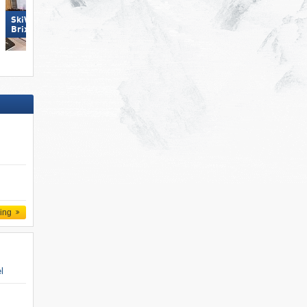
SkiWelt Wilder Kaiser-
Brixental
KitzSki – Kitzbühel/​Kirchberg
ling
l