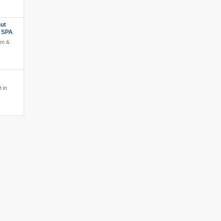
ut
s SPA
am &
 in