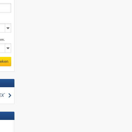
mm.
eken
zoeken