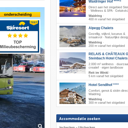
S
Waidringer Hof ****
Direct aan het skigebied Stei
· Wellness & SPA · Geluksk
onderscheiding
Waidring
·
400 m vanaf het skigebied
Alpegg Chalets
Gezellig, stijlvol, luxueus &
smaakvol · Natuurlijke desi
Waidring
·
200 m vanaf het skigebied
RELAIS & CHÂTEAUX G
Steinbach Hotel Chalet
2.000 m² wellness · duurza
creatief · eigen landbouw
Reit im Winkl
·
5 km vanaf het skigebied
Hotel Sendlhof ****
Comfort, genot & skiën direct
Waidring
Waidring
·
300 m vanaf het skigebied
Accommodatie zoeken
Inchecken – Uitchecken