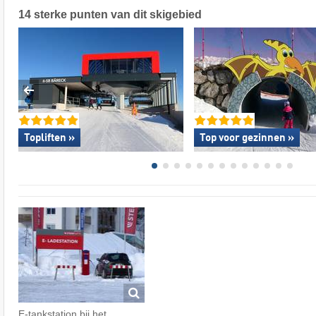
14 sterke punten van dit skigebied
Topliften »
Top voor gezinnen »
E-tankstation bij het