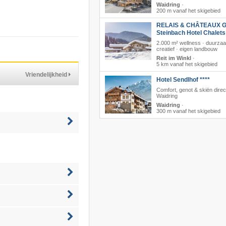
Waidring
·
200 m vanaf het skigebied
RELAIS & CHÂTEAUX G
Steinbach Hotel Chalet
2.000 m² wellness · duurza
creatief · eigen landbouw
Reit im Winkl
·
5 km vanaf het skigebied
Vriendelijkheid
Hotel Sendlhof ****
Comfort, genot & skiën direct
Waidring
Waidring
·
300 m vanaf het skigebied