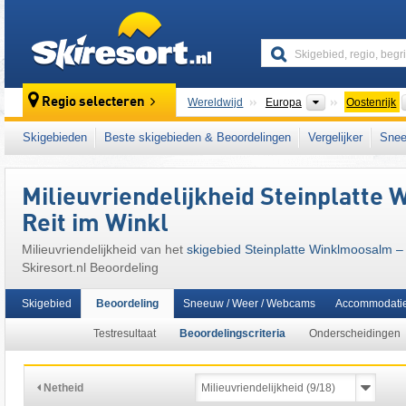
skiresort
Continenten
Regio selecteren
Wereldwijd
Europa
Oostenrijk
Continenten
Wereldwijd
Europa
Duitsland
Skigebieden
Beste skigebieden & Beoordelingen
Vergelijker
Snee
Dit skigebied ligt ook in:
Traunstein
,
Chiemg
Zuid-Beieren
,
Indy Pass
,
noordelijke deel v
Milieuvriendelijkheid Steinplatte
oostelijk deel van de Alpen
,
Alpen
,
West-Eu
Reit im Winkl
Milieuvriendelijkheid van het
skigebied Steinplatte Winklmoosalm – 
Skiresort.nl Beoordeling
Skigebied
Beoordeling
Sneeuw / Weer / Webcams
Accommodati
Testresultaat
Beoordelingscriteria
Onderscheidingen
Netheid