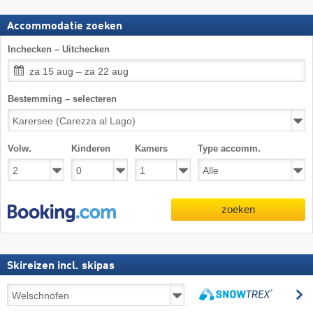
Accommodatie zoeken
Inchecken – Uitchecken
za 15 aug – za 22 aug
Bestemming – selecteren
Volw.
Kinderen
Kamers
Type accomm.
zoeken
Skireizen incl. skipas
Skireizen
z
incl.
zoeken