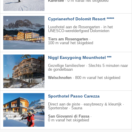
Karersee
·
0 m vanaf het skigebied
Cyprianerhof Dolomit Resort *****
Luxehotel aan de Rosengarten · in het
UNESCO-werelderfgoed Dolomieten
Tiers am Rosengarten
·
100 m vanaf het skigebied
Niggl Easygoing Mounthotel ***
Gezellige familiesfeer · Slechts 5 minuten naar
de gondelbaan
Welschnofen
·
800 m vanaf het skigebied
Sporthotel Passo Carezza
Direct aan de piste · easybreezy & kleurrijk ·
Sportersbar · Sauna
San Giovanni di Fassa
·
0 m vanaf het skigebied