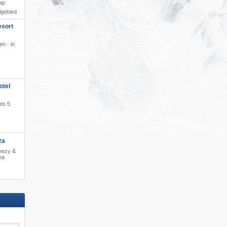
ap
igebied
esort
n · in
otel
hts 5
za
reezy &
na