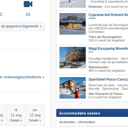
· Zwembad & saunalandsch
Karersee
·
0 m vanaf het sk
°C
10
Cyprianerhof Dolomit R
*****
Luxehotel aan de Rosengarte
 de gegevens bijgewerkt
het UNESCO-werelderfgoed
Dolomieten
Tiers am Rosengarten
·
100 m vanaf het skigebied
Niggl Easygoing Mounth
***
Gezellige familiesfeer · Slec
minuten naar de gondelbaan
Welschnofen
·
800 m vanaf het skigebied
e sneeuwgeschiedenis »
Sporthotel Passo Carez
Direct aan de piste · easyb
kleurrijk · Sportersbar · Sau
San Giovanni di Fassa
·
0 m vanaf het skigebied
di
wo
Accommodatie zoeken
ug
11 aug
12 aug
s »
Details »
Details »
Inchecken – Uitchecken