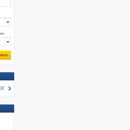
mm.
eken
zoeken