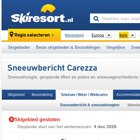
skiresort
Continenten
L
Regio selecteren
Wereldwijd
Europa
Italië
Continenten
L
Wereldwijd
Europa
Italië
Skigebieden
Beste skigebieden & Beoordelingen
Vergelijker
Snee
Dit skigebied ligt ook in:
Rosengarten
,
Trien
zuidelijke deel van de oostelijke Alpen
,
Ikon
Sneeuwbericht Carezza
Europese Unie
Sneeuwhoogte, geopende liften en pistes en sneeuwgeschiedenis
Skigebied
Beoordeling
Sneeuw / Weer / Webcams
Accommodati
Sneeuwbericht & sneeuwhoogten
Weerbe
Skigebied gesloten
Geplande start van het winterseizoen:
4 dec 2026