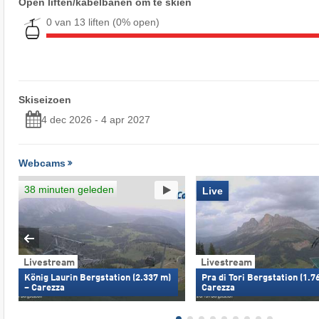
Open liften/kabelbanen om te skiën
0 van 13 liften
(0% open)
Skiseizoen
4 dec 2026 - 4 apr 2027
Webcams
38 minuten geleden
Live
Livestream
Livestream
König Laurin Bergstation (2.337 m)
Pra di Tori Bergstation (1.7
– Carezza
Carezza