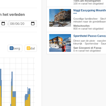
Tiers am Rosengarten
·
100 m vanaf het skigebied
Niggl Easygoing Mounth
***
n het verleden
Gezellige familiesfeer · Slec
minuten naar de gondelbaan
-
Welschnofen
·
800 m vanaf het skigebied
Sporthotel Passo Carez
Direct aan de piste · easyb
kleurrijk · Sportersbar · Sau
berg
dal
San Giovanni di Fassa
·
0 m vanaf het skigebied