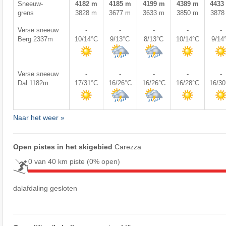
Sneeuw-
4182 m
4185 m
4199 m
4389 m
4433
grens
3828 m
3677 m
3633 m
3850 m
3878
Verse sneeuw
-
-
-
-
-
Berg 2337m
10/14°C
9/13°C
8/13°C
10/14°C
9/14
Verse sneeuw
-
-
-
-
-
Dal 1182m
17/31°C
16/26°C
16/26°C
16/28°C
16/3
Naar het weer »
Open pistes in het skigebied
Carezza
0 van 40 km piste
(0% open)
dalafdaling gesloten