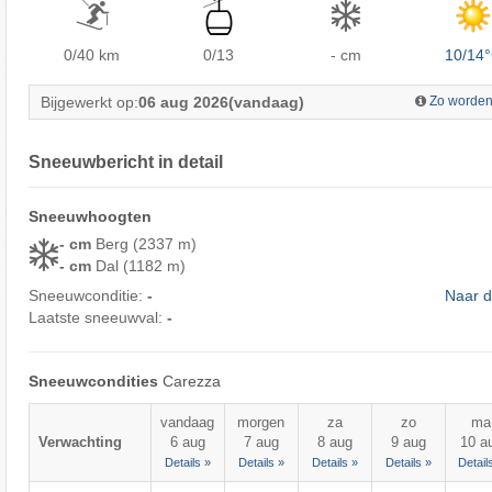
0/40
km
0/13
- cm
10/14
Bijgewerkt op:
06 aug 2026
(vandaag)
Zo worden
Sneeuwbericht in detail
Sneeuwhoogten
- cm
Berg (2337 m)
- cm
Dal (1182 m)
Sneeuwconditie:
-
Naar d
Laatste sneeuwval:
-
Sneeuwcondities
Carezza
vandaag
morgen
za
zo
ma
Verwachting
6 aug
7 aug
8 aug
9 aug
10 a
Details »
Details »
Details »
Details »
Detail