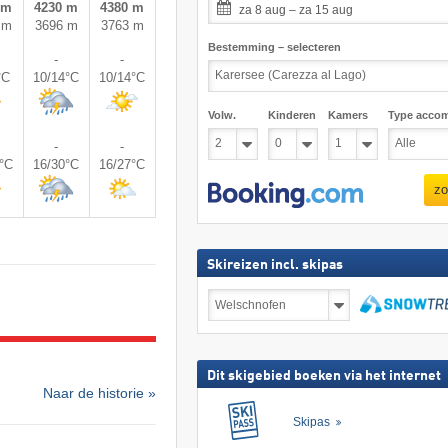
 m
4230 m
4380 m
za 8 aug – za 15 aug
 m
3696 m
3763 m
Bestemming – selecteren
-
-
°C
10/14°C
10/14°C
Volw.
Kinderen
Kamers
Type acco
-
-
0°C
16/30°C
16/27°C
zo
Skireizen incl. skipas
Skireizen
incl.
skipas
zoeken
Dit skigebied boeken via het internet
Naar de historie »
Skipas