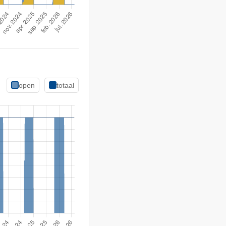
open
totaal