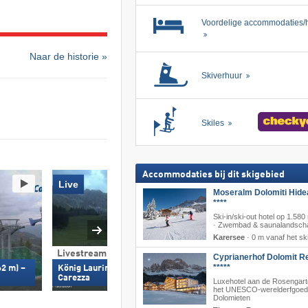
Voordelige accommodaties/h
Naar de historie »
Skiverhuur
Skiles
Accommodaties bij dit skigebied
Live
Moseralm Dolomiti Hid
****
Ski-in/ski-out hotel op 1.580
· Zwembad & saunalandsch
Karersee
·
0 m vanaf het sk
Livestream en 360°
Livestream en 36
Cyprianerhof Dolomit R
*****
62 m) –
König Laurin Talstation (1.740 m) –
Paolina Talstation 
Carezza
Carezza
Luxehotel aan de Rosengarte
het UNESCO-werelderfgoed
Dolomieten