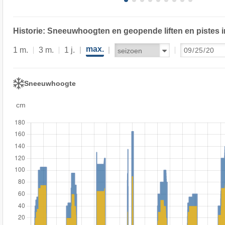
Historie: Sneeuwhoogten en geopende liften en pistes i
max.
1 m.
3 m.
1 j.
Sneeuwhoogte
cm