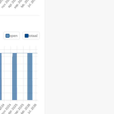
open
totaal