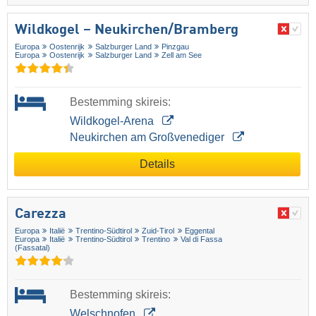
Wildkogel – Neukirchen/​Bramberg
Europa
Oostenrijk
Salzburger Land
Pinzgau
Europa
Oostenrijk
Salzburger Land
Zell am See
Bestemming skireis:
Wildkogel-Arena
Neukirchen am Großvenediger
Details
Carezza
Europa
Italië
Trentino-Südtirol
Zuid-Tirol
Eggental
Europa
Italië
Trentino-Südtirol
Trentino
Val di Fassa
(Fassatal)
Bestemming skireis:
Welschnofen