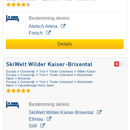
Bestemming skireis:
Aletsch Arena
Fiesch
Details
SkiWelt Wilder Kaiser-Brixental
Europa
Oostenrijk
Tirol
Tiroler Unterland
Wilder Kaiser
Europa
Oostenrijk
Tirol
Tiroler Unterland
Kitzbüheler
Alpen
Brixental
Europa
Oostenrijk
Tirol
Tiroler Unterland
Kitzbüheler
Alpen
vakantieregio Hohe Salve
Bestemming skireis:
SkiWelt Wilder Kaiser-Brixental
Ellmau
Söll