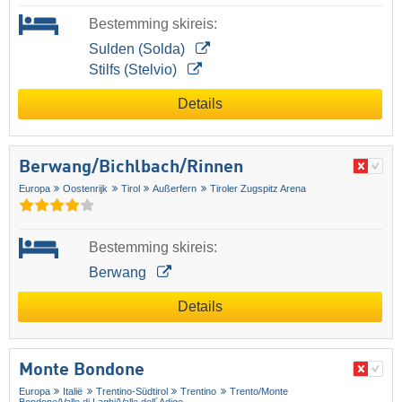
Bestemming skireis:
Sulden (Solda)
Stilfs (Stelvio)
Details
Berwang/​Bichlbach/​Rinnen
Europa
Oostenrijk
Tirol
Außerfern
Tiroler Zugspitz Arena
Bestemming skireis:
Berwang
Details
Monte Bondone
Europa
Italië
Trentino-Südtirol
Trentino
Trento/​Monte