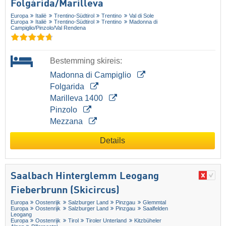
Folgàrida/​Marilleva
Europa
Italië
Trentino-Südtirol
Trentino
Val di Sole
Europa
Italië
Trentino-Südtirol
Trentino
Madonna di
Campiglio/​Pinzolo/​Val Rendena
Bestemming skireis:
Madonna di Campiglio
Folgarida
Marilleva 1400
Pinzolo
Mezzana
Details
Saalbach Hinterglemm Leogang
Fieberbrunn (Skicircus)
Europa
Oostenrijk
Salzburger Land
Pinzgau
Glemmtal
Europa
Oostenrijk
Salzburger Land
Pinzgau
Saalfelden
Leogang
Europa
Oostenrijk
Tirol
Tiroler Unterland
Kitzbüheler