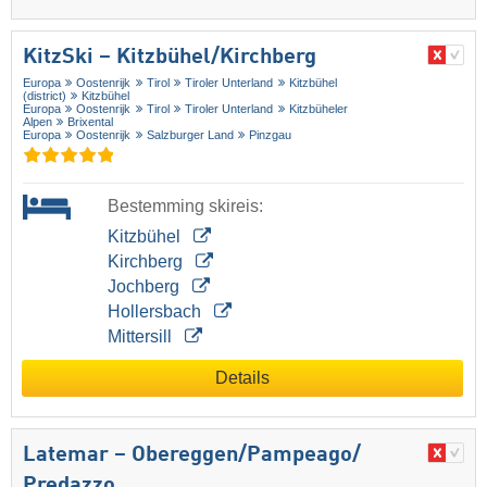
KitzSki – Kitzbühel/​Kirchberg
Europa
Oostenrijk
Tirol
Tiroler Unterland
Kitzbühel
(district)
Kitzbühel
Europa
Oostenrijk
Tirol
Tiroler Unterland
Kitzbüheler
Alpen
Brixental
Europa
Oostenrijk
Salzburger Land
Pinzgau
Bestemming skireis:
Kitzbühel
Kirchberg
Jochberg
Hollersbach
Mittersill
Details
Latemar – Obereggen/​Pampeago/​
Predazzo