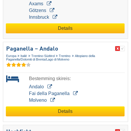
Axams
Götzens
Innsbruck
Details
Paganella – Andalo
Europa
Italië
Trentino-Südtirol
Trentino
Altopiano della
Paganella/​Dolomiti di Brenta/​Lago di Molveno
Bestemming skireis:
Andalo
Fai della Paganella
Molveno
Details