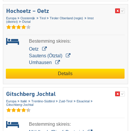
Hochoetz – Oetz
Europa
Oostenrijk
Tirol
Tiroler Oberland (regio)
Imst
(district)
Ötztal
Bestemming skireis:
Oetz
Sautens (Ötztal)
Umhausen
Details
Gitschberg Jochtal
Europa
Italië
Trentino-Südtirol
Zuid-Tirol
Eisacktal
Gitschberg-Jochtal
Bestemming skireis: