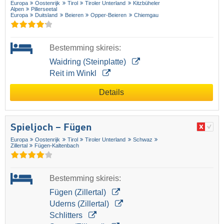
Europa
Oostenrijk
Tirol
Tiroler Unterland
Kitzbüheler
Alpen
Pillerseetal
Europa
Duitsland
Beieren
Opper-Beieren
Chiemgau
Bestemming skireis:
Waidring (Steinplatte)
Reit im Winkl
Details
Spieljoch – Fügen
Europa
Oostenrijk
Tirol
Tiroler Unterland
Schwaz
Zillertal
Fügen-Kaltenbach
Bestemming skireis:
Fügen (Zillertal)
Uderns (Zillertal)
Schlitters