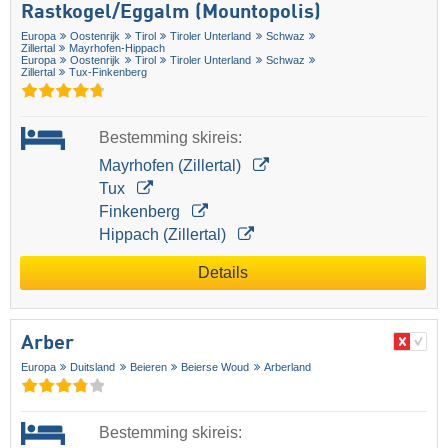
Rastkogel/​Eggalm (Mountopolis)
Europa
Oostenrijk
Tirol
Tiroler Unterland
Schwaz
Zillertal
Mayrhofen-Hippach
Europa
Oostenrijk
Tirol
Tiroler Unterland
Schwaz
Zillertal
Tux-Finkenberg
Bestemming skireis:
Mayrhofen (Zillertal)
Tux
Finkenberg
Hippach (Zillertal)
Details
Arber
Europa
Duitsland
Beieren
Beierse Woud
Arberland
Bestemming skireis: