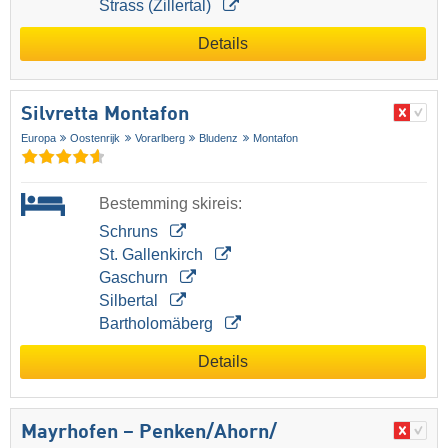
Strass (Zillertal)
Details
Silvretta Montafon
Europa
Oostenrijk
Vorarlberg
Bludenz
Montafon
Bestemming skireis:
Schruns
St. Gallenkirch
Gaschurn
Silbertal
Bartholomäberg
Details
Mayrhofen – Penken/​Ahorn/​