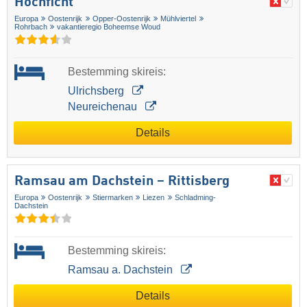
Hochficht
Europa
Oostenrijk
Opper-Oostenrijk
Mühlviertel
Rohrbach
vakantieregio Boheemse Woud
Bestemming skireis:
Ulrichsberg
Neureichenau
Details
Ramsau am Dachstein – Rittisberg
Europa
Oostenrijk
Stiermarken
Liezen
Schladming-
Dachstein
Bestemming skireis:
Ramsau a. Dachstein
Details