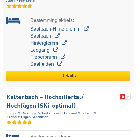
Alpen
Pillerseetal
Bestemming skireis:
Saalbach-Hinterglemm
Saalbach
Hinterglemm
Leogang
Fieberbrunn
Saalfelden
Details
Kaltenbach – Hochzillertal/​
Hochfügen (SKi-optimal)
Europa
Oostenrijk
Tirol
Tiroler Unterland
Schwaz
Zillertal
Fügen-Kaltenbach
Bestemming skireis: