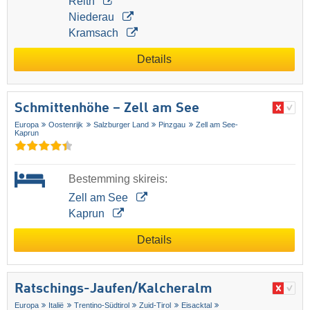
Reith
Niederau
Kramsach
Details
Schmittenhöhe – Zell am See
Europa
Oostenrijk
Salzburger Land
Pinzgau
Zell am See-
Kaprun
Bestemming skireis:
Zell am See
Kaprun
Details
Ratschings-Jaufen/​Kalcheralm
Europa
Italië
Trentino-Südtirol
Zuid-Tirol
Eisacktal