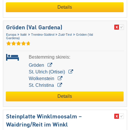
Details
Gröden (Val Gardena)
Europa
Italië
Trentino-Südtirol
Zuid-Tirol
Gröden (Val
Gardena)
Bestemming skireis:
Gröden
St. Ulrich (Ortisei)
Wolkenstein
St. Christina
Details
Steinplatte Winklmoosalm –
Waidring/​Reit im Winkl