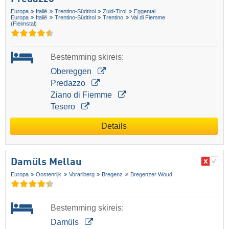
Europa
Italië
Trentino-Südtirol
Zuid-Tirol
Eggental
Europa
Italië
Trentino-Südtirol
Trentino
Val di Fiemme
(Fleimstal)
Bestemming skireis:
Obereggen
Predazzo
Ziano di Fiemme
Tesero
Details
Damüls Mellau
Europa
Oostenrijk
Vorarlberg
Bregenz
Bregenzer Woud
Bestemming skireis:
Damüls