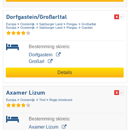
Dorfgastein/​Großarltal
Europa
Oostenrijk
Salzburger Land
Pongau
Großarltal
Europa
Oostenrijk
Salzburger Land
Pongau
Gastein
Bestemming skireis:
Dorfgastein
Großarl
Details
Axamer Lizum
Europa
Oostenrijk
Tirol
Regio Innsbruck
Bestemming skireis:
Axamer Lizum