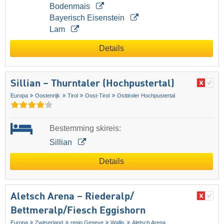
Bodenmais
Bayerisch Eisenstein
Lam
Details
Sillian – Thurntaler (Hochpustertal)
Europa
Oostenrijk
Tirol
Oost-Tirol
Osttiroler Hochpustertal
Bestemming skireis:
Sillian
Details
Aletsch Arena – Riederalp/​
Bettmeralp/​Fiesch Eggishorn
Europa
Zwitserland
regio Geneve
Wallis
Aletsch Arena