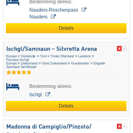
Bestemming skireis:
Nauders-Reschenpass
Nauders
Details
Ischgl/​Samnaun – Silvretta Arena
Europa
Oostenrijk
Tirol
Tiroler Oberland
Landeck
Paznaun-Ischgl
Europa
Zwitserland
Oost-Zwitserland
Graubünden
Engadin
Samnaun Val Müstair
Bestemming skireis:
Ischgl
Details
Madonna di Campiglio/​Pinzolo/​