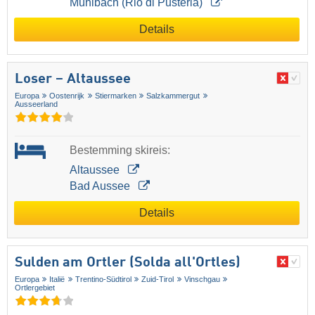
Mühlbach (Rio di Pusteria)
Details
Loser – Altaussee
Europa
Oostenrijk
Stiermarken
Salzkammergut
Ausseerland
Bestemming skireis:
Altaussee
Bad Aussee
Details
Sulden am Ortler (Solda all'Ortles)
Europa
Italië
Trentino-Südtirol
Zuid-Tirol
Vinschgau
Ortlergebiet