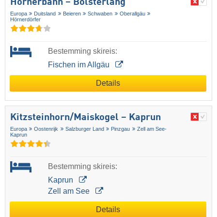
Hörnerbahn – Bolsterlang
Europa
Duitsland
Beieren
Schwaben
Oberallgäu
Hörnerdörfer
Bestemming skireis:
Fischen im Allgäu
Details
Kitzsteinhorn/​Maiskogel – Kaprun
Europa
Oostenrijk
Salzburger Land
Pinzgau
Zell am See-
Kaprun
Bestemming skireis:
Kaprun
Zell am See
Details