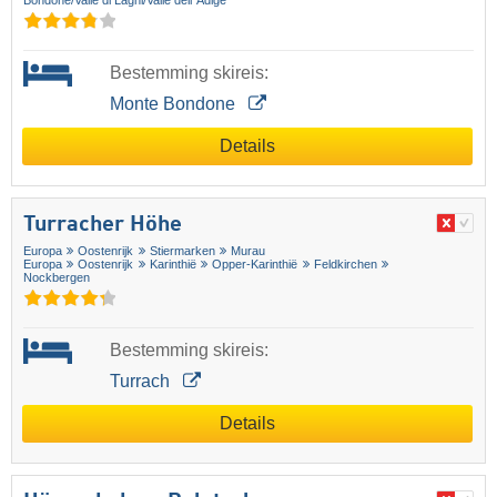
Bondone/​Valle di Laghi/​Valle dell´Adige
Bestemming skireis:
Monte Bondone
Details
Turracher Höhe
Europa
Oostenrijk
Stiermarken
Murau
Europa
Oostenrijk
Karinthië
Opper-Karinthië
Feldkirchen
Nockbergen
Bestemming skireis:
Turrach
Details