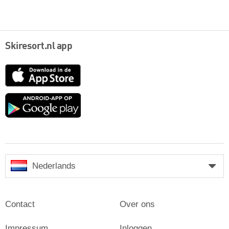
Skiresort.nl app
App
Store
Google
play
Nederlands
Contact
Over ons
Impressum
Inloggen