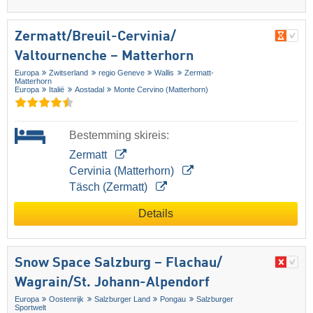
Zermatt/​Breuil-Cervinia/​
Valtournenche – Matterhorn
Europa
Zwitserland
regio Geneve
Wallis
Zermatt-
Matterhorn
Europa
Italië
Aostadal
Monte Cervino (Matterhorn)
Bestemming skireis:
Zermatt
Cervinia (Matterhorn)
Täsch (Zermatt)
Details
Snow Space Salzburg – Flachau/​
Wagrain/​St. Johann-Alpendorf
Europa
Oostenrijk
Salzburger Land
Pongau
Salzburger
Sportwelt