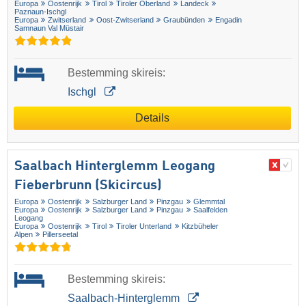
Europa
Oostenrijk
Tirol
Tiroler Oberland
Landeck
Paznaun-Ischgl
Europa
Zwitserland
Oost-Zwitserland
Graubünden
Engadin
Samnaun Val Müstair
Bestemming skireis:
Ischgl
Details
Saalbach Hinterglemm Leogang
Fieberbrunn (Skicircus)
Europa
Oostenrijk
Salzburger Land
Pinzgau
Glemmtal
Europa
Oostenrijk
Salzburger Land
Pinzgau
Saalfelden
Leogang
Europa
Oostenrijk
Tirol
Tiroler Unterland
Kitzbüheler
Alpen
Pillerseetal
Bestemming skireis:
Saalbach-Hinterglemm