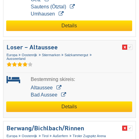
Sautens (Ötztal)
Umhausen
Details
Loser – Altaussee
Europa
Oostenrijk
Stiermarken
Salzkammergut
Ausseerland
Bestemming skireis:
Altaussee
Bad Aussee
Details
Berwang/​Bichlbach/​Rinnen
Europa
Oostenrijk
Tirol
Außerfern
Tiroler Zugspitz Arena