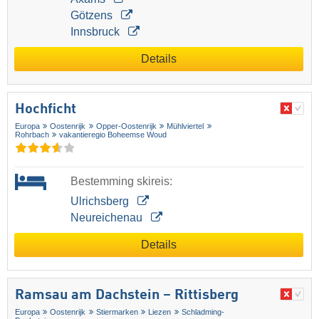
Götzens
Innsbruck
Details
Hochficht
Europa
Oostenrijk
Opper-Oostenrijk
Mühlviertel
Rohrbach
vakantieregio Boheemse Woud
Bestemming skireis:
Ulrichsberg
Neureichenau
Details
Ramsau am Dachstein – Rittisberg
Europa
Oostenrijk
Stiermarken
Liezen
Schladming-