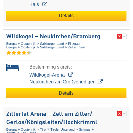
Kals
Details
Wildkogel – Neukirchen/​Bramberg
Europa
Oostenrijk
Salzburger Land
Pinzgau
Europa
Oostenrijk
Salzburger Land
Zell am See
Bestemming skireis:
Wildkogel-Arena
Neukirchen am Großvenediger
Details
Zillertal Arena – Zell am Ziller/​
Gerlos/​Königsleiten/​Hochkrimml
Europa
Oostenrijk
Tirol
Tiroler Unterland
Schwaz