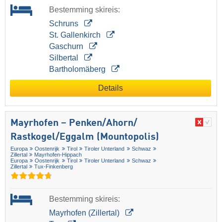
Bestemming skireis:
Schruns
St. Gallenkirch
Gaschurn
Silbertal
Bartholomäberg
Details
Mayrhofen – Penken/​Ahorn/​
Rastkogel/​Eggalm (Mountopolis)
Europa
Oostenrijk
Tirol
Tiroler Unterland
Schwaz
Zillertal
Mayrhofen-Hippach
Europa
Oostenrijk
Tirol
Tiroler Unterland
Schwaz
Zillertal
Tux-Finkenberg
Bestemming skireis:
Mayrhofen (Zillertal)