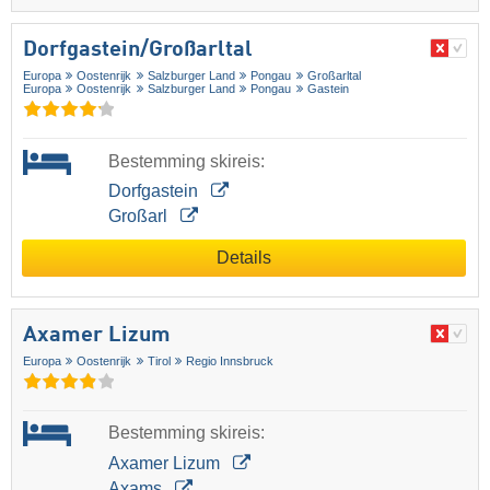
Dorfgastein/​Großarltal
Europa
Oostenrijk
Salzburger Land
Pongau
Großarltal
Europa
Oostenrijk
Salzburger Land
Pongau
Gastein
Bestemming skireis:
Dorfgastein
Großarl
Details
Axamer Lizum
Europa
Oostenrijk
Tirol
Regio Innsbruck
Bestemming skireis:
Axamer Lizum
Axams