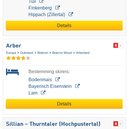
Tux
Finkenberg
Hippach (Zillertal)
Details
Arber
Europa
Duitsland
Beieren
Beierse Woud
Arberland
Bestemming skireis:
Bodenmais
Bayerisch Eisenstein
Lam
Details
Sillian – Thurntaler (Hochpustertal)