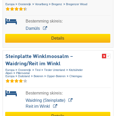
Europa
Oostenrijk
Vorarlberg
Bregenz
Bregenzer Woud
Bestemming skireis:
Damüls
Details
Steinplatte Winklmoosalm –
Waidring/​Reit im Winkl
Europa
Oostenrijk
Tirol
Tiroler Unterland
Kitzbüheler
Alpen
Pillerseetal
Europa
Duitsland
Beieren
Opper-Beieren
Chiemgau
Bestemming skireis:
Waidring (Steinplatte)
Reit im Winkl