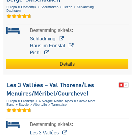
Berge-Skischaukel)
Europa
Oostenrijk
Stiermarken
Liezen
Schladming-
Dachstein
Bestemming skireis:
Schladming
Haus im Ennstal
Pichl
Details
Les 3 Vallées – Val Thorens/​Les
Menuires/​Méribel/​Courchevel
Europa
Frankrijk
Auvergne-Rhône-Alpes
Savoie Mont
Blanc
Savoie
Albertville
Tarentaise
Bestemming skireis:
Les 3 Vallées