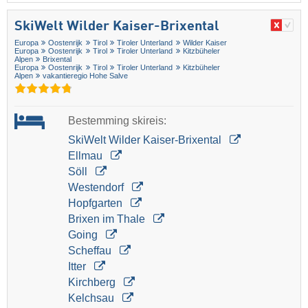
SkiWelt Wilder Kaiser-Brixental
Europa
Oostenrijk
Tirol
Tiroler Unterland
Wilder Kaiser
Europa
Oostenrijk
Tirol
Tiroler Unterland
Kitzbüheler
Alpen
Brixental
Europa
Oostenrijk
Tirol
Tiroler Unterland
Kitzbüheler
Alpen
vakantieregio Hohe Salve
Bestemming skireis:
SkiWelt Wilder Kaiser-Brixental
Ellmau
Söll
Westendorf
Hopfgarten
Brixen im Thale
Going
Scheffau
Itter
Kirchberg
Kelchsau