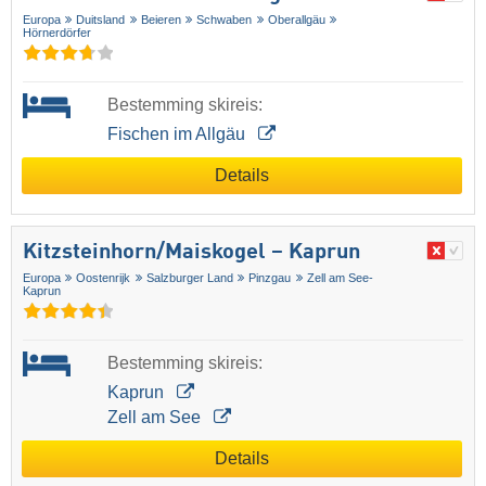
Europa
Duitsland
Beieren
Schwaben
Oberallgäu
Hörnerdörfer
Bestemming skireis:
Fischen im Allgäu
Details
Kitzsteinhorn/​Maiskogel – Kaprun
Europa
Oostenrijk
Salzburger Land
Pinzgau
Zell am See-
Kaprun
Bestemming skireis:
Kaprun
Zell am See
Details