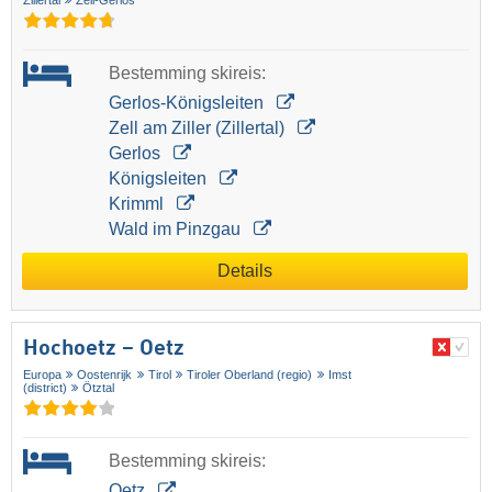
Zillertal
Zell-Gerlos
Bestemming skireis:
Gerlos-Königsleiten
Zell am Ziller (Zillertal)
Gerlos
Königsleiten
Krimml
Wald im Pinzgau
Details
Hochoetz – Oetz
Europa
Oostenrijk
Tirol
Tiroler Oberland (regio)
Imst
(district)
Ötztal
Bestemming skireis:
Oetz