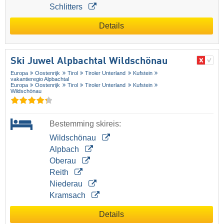
Schlitters
Details
Ski Juwel Alpbachtal Wildschönau
Europa
Oostenrijk
Tirol
Tiroler Unterland
Kufstein
vakantieregio Alpbachtal
Europa
Oostenrijk
Tirol
Tiroler Unterland
Kufstein
Wildschönau
Bestemming skireis:
Wildschönau
Alpbach
Oberau
Reith
Niederau
Kramsach
Details