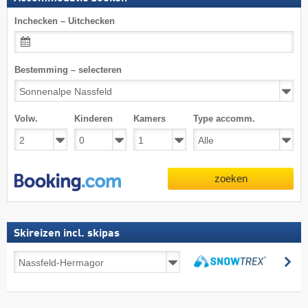
Inchecken – Uitchecken
Bestemming – selecteren
Volw.
Kinderen
Kamers
Type accomm.
zoeken
Skireizen incl. skipas
Skireizen
zo
incl.
zoeken
skipas