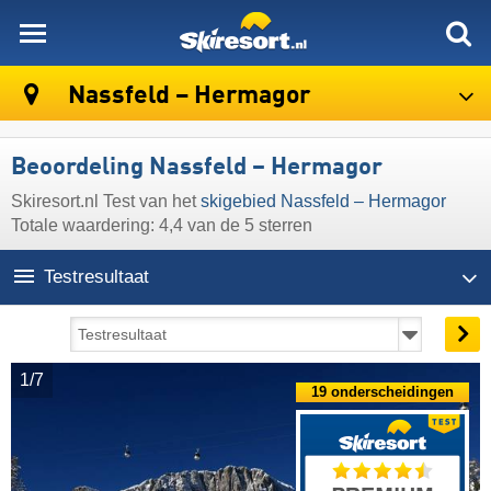
skiresort
Nassfeld – Hermagor
Beoordeling Nassfeld – Hermagor
Skiresort.nl Test van het
skigebied Nassfeld – Hermagor
Totale waardering: 4,4 van de 5 sterren
Testresultaat
1/7
19 onderscheidingen