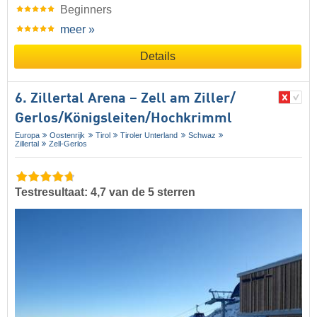
Beginners
meer »
Details
6. Zillertal Arena – Zell am Ziller/​
Gerlos/​Königsleiten/​Hochkrimml
Europa
Oostenrijk
Tirol
Tiroler Unterland
Schwaz
Zillertal
Zell-Gerlos
Testresultaat: 4,7 van de 5 sterren