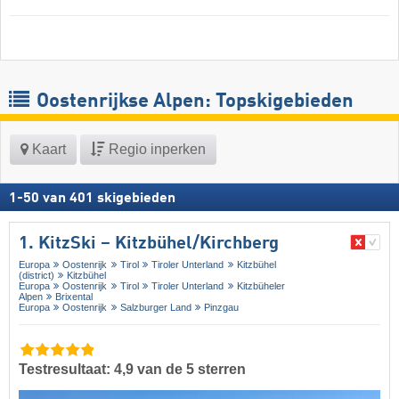
Oostenrijkse Alpen: Topskigebieden
Kaart
Regio inperken
1
-
50
van
401
skigebieden
1. KitzSki – Kitzbühel/​Kirchberg
Europa
Oostenrijk
Tirol
Tiroler Unterland
Kitzbühel
(district)
Kitzbühel
Europa
Oostenrijk
Tirol
Tiroler Unterland
Kitzbüheler
Alpen
Brixental
Europa
Oostenrijk
Salzburger Land
Pinzgau
Testresultaat: 4,9 van de 5 sterren