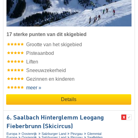
17 sterke punten van dit skigebied
Grootte van het skigebied
Pisteaanbod
Liften
Sneeuwzekerheid
Gezinnen en kinderen
meer »
Details
6. Saalbach Hinterglemm Leogang
Fieberbrunn (Skicircus)
Europa
Oostenrijk
Salzburger Land
Pinzgau
Glemmtal
Europa
Oostenrijk
Salzburger Land
Pinzgau
Saalfelden