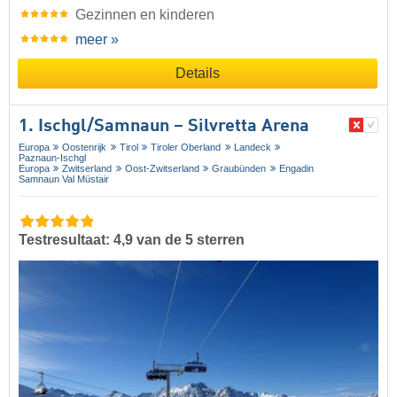
Gezinnen en kinderen
meer »
Details
1. Ischgl/​Samnaun – Silvretta Arena
Europa
Oostenrijk
Tirol
Tiroler Oberland
Landeck
Paznaun-Ischgl
Europa
Zwitserland
Oost-Zwitserland
Graubünden
Engadin
Samnaun Val Müstair
Testresultaat: 4,9 van de 5 sterren