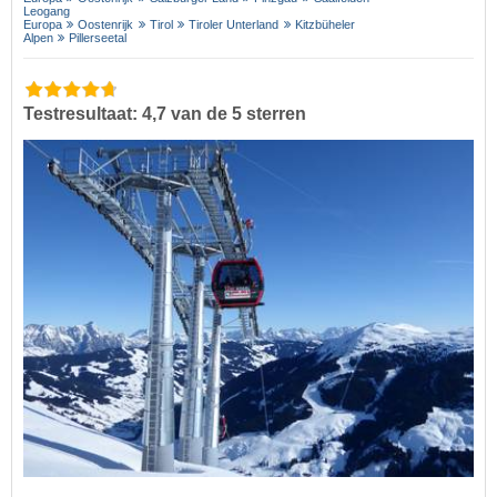
Leogang
Europa
Oostenrijk
Tirol
Tiroler Unterland
Kitzbüheler
Alpen
Pillerseetal
Testresultaat: 4,7 van de 5 sterren