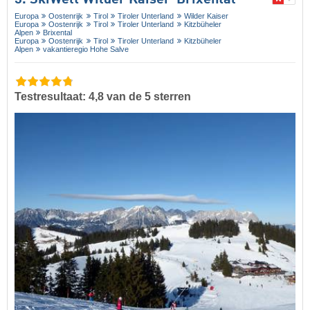
Europa
Oostenrijk
Tirol
Tiroler Unterland
Wilder Kaiser
Europa
Oostenrijk
Tirol
Tiroler Unterland
Kitzbüheler
Alpen
Brixental
Europa
Oostenrijk
Tirol
Tiroler Unterland
Kitzbüheler
Alpen
vakantieregio Hohe Salve
Testresultaat: 4,8 van de 5 sterren