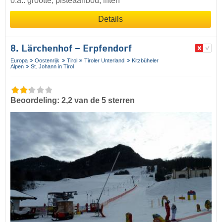
o.a.: grootte, pisteaanbod, liften
Details
8. Lärchenhof – Erpfendorf
Europa
Oostenrijk
Tirol
Tiroler Unterland
Kitzbüheler
Alpen
St. Johann in Tirol
Beoordeling: 2,2 van de 5 sterren