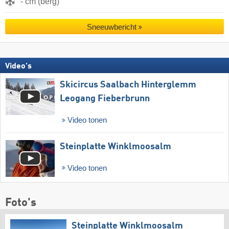
- cm (berg)
Sneeuwbericht
Video's
Skicircus Saalbach Hinterglemm
Leogang Fieberbrunn
Video tonen
Steinplatte Winklmoosalm
Video tonen
Foto's
Steinplatte Winklmoosalm