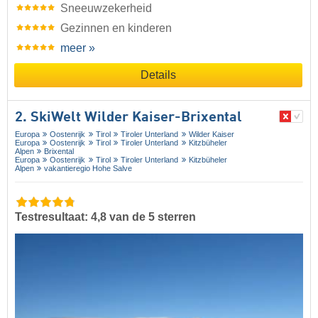
Sneeuwzekerheid
Gezinnen en kinderen
meer »
Details
2. SkiWelt Wilder Kaiser-Brixental
Europa
Oostenrijk
Tirol
Tiroler Unterland
Wilder Kaiser
Europa
Oostenrijk
Tirol
Tiroler Unterland
Kitzbüheler
Alpen
Brixental
Europa
Oostenrijk
Tirol
Tiroler Unterland
Kitzbüheler
Alpen
vakantieregio Hohe Salve
Testresultaat: 4,8 van de 5 sterren