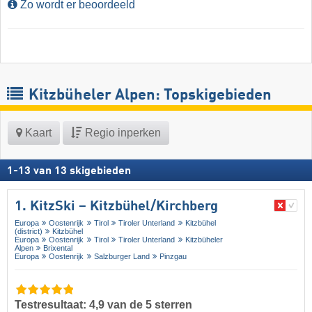
Zo wordt er beoordeeld
Kitzbüheler Alpen: Topskigebieden
Kaart
Regio inperken
1
-
13
van
13
skigebieden
1. KitzSki – Kitzbühel/​Kirchberg
Europa
Oostenrijk
Tirol
Tiroler Unterland
Kitzbühel
(district)
Kitzbühel
Europa
Oostenrijk
Tirol
Tiroler Unterland
Kitzbüheler
Alpen
Brixental
Europa
Oostenrijk
Salzburger Land
Pinzgau
Testresultaat: 4,9 van de 5 sterren