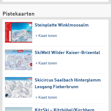
Pistekaarten
Steinplatte Winklmoosalm
Kaart tonen
SkiWelt Wilder Kaiser-Brixental
Kaart tonen
Skicircus Saalbach Hinterglemm
Leogang Fieberbrunn
Kaart tonen
KitzSki – Kitzbühel/​Kirchberg