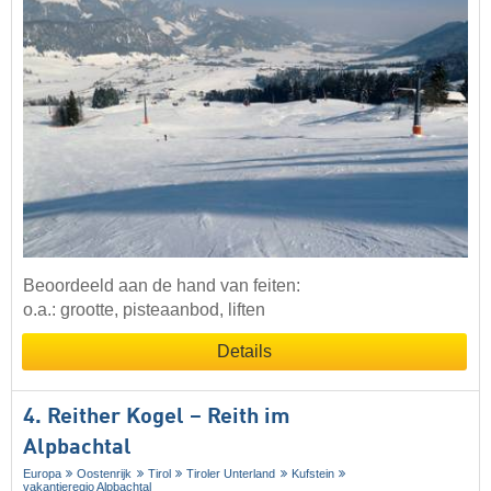
Beoordeeld aan de hand van feiten:
o.a.: grootte, pisteaanbod, liften
Details
4. Reither Kogel – Reith im
Alpbachtal
Europa
Oostenrijk
Tirol
Tiroler Unterland
Kufstein
vakantieregio Alpbachtal