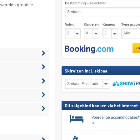
Bestemming – selecteren
s werelds grootste
Volw.
Kinderen
Kamers
Type acco
zo
Skireizen incl. skipas
Skireizen
incl.
skipas
zoeken
Dit skigebied boeken via het internet
Voordelige accommodaties/h