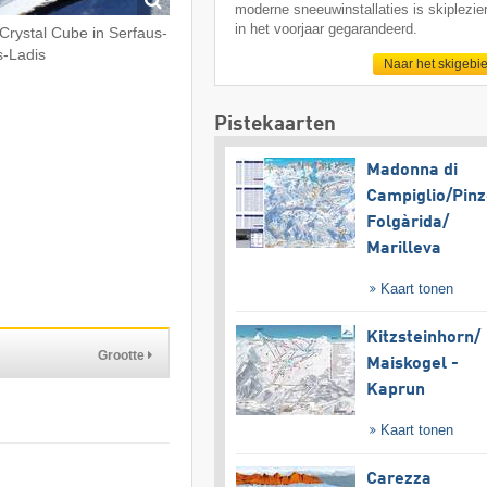
moderne sneeuwinstallaties is skiplezier
in het voorjaar gegarandeerd.
Crystal Cube in Serfaus-
s-Ladis
Naar het skigebi
Pistekaarten
Madonna di
Campiglio/​Pinz
Folgàrida/​
Marilleva
Kaart tonen
Kitzsteinhorn/​
Grootte
Maiskogel -
Kaprun
Kaart tonen
Carezza