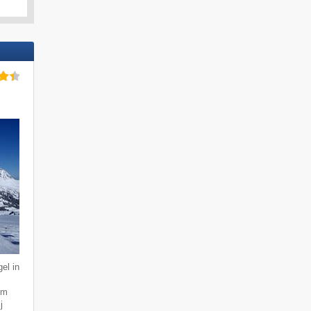
el in
km
j