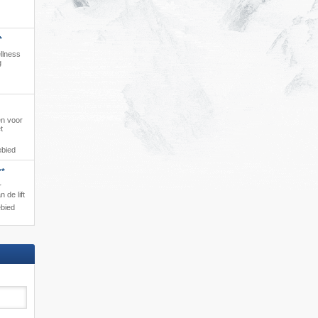
*
llness
g
en voor
t
ebied
**
r
 de lift
ebied