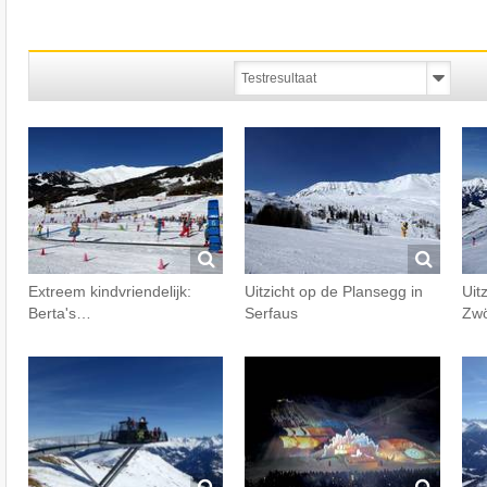
Extreem kindvriendelijk:
Uitzicht op de Plansegg in
Uit
Berta's…
Serfaus
Zwö