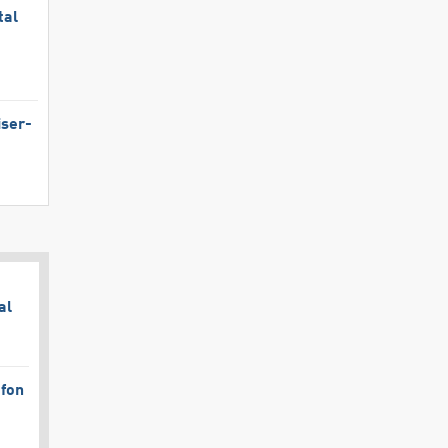
tal
iser-
al
afon