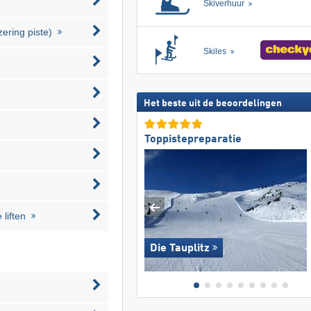
Skiverhuur
zering piste)
Skiles
Het beste uit de beoordelingen
Toppistepreparatie
liften
Die Tauplitz