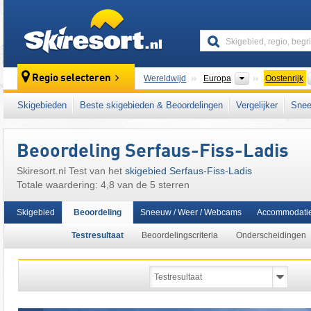
skiresort
Continenten
Regio selecteren
Wereldwijd
Europa
Oostenrijk
Dit skigebied ligt ook in:
Samnaungroep
,
Ob
Skigebieden
Beste skigebieden & Beoordelingen
Vergelijker
Snee
het westen van Oostenrijk
,
Oostenrijkse Alp
Beoordeling Serfaus-Fiss-Ladis
Skiresort.nl Test van het
skigebied Serfaus-Fiss-Ladis
Totale waardering: 4,8 van de 5 sterren
Skigebied
Beoordeling
Sneeuw / Weer / Webcams
Accommodati
Testresultaat
Beoordelingscriteria
Onderscheidingen