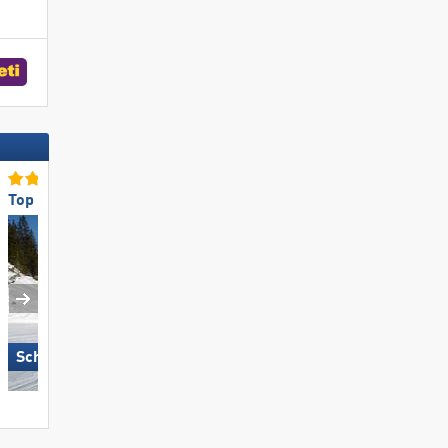
Top voor beginners
Toppistepreparatie
Schlick 2000 – Fulpmes
Mitterdorf – Almberg