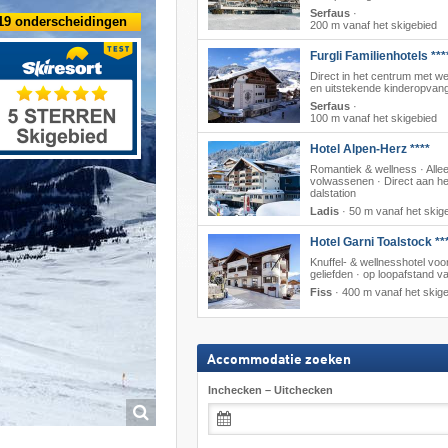
Serfaus
·
19 onderscheidingen
200 m vanaf het skigebied
Furgli Familienhotels ***
Direct in het centrum met we
en uitstekende kinderopvan
Serfaus
·
100 m vanaf het skigebied
Hotel Alpen-Herz ****
Romantiek & wellness · Alle
volwassenen · Direct aan he
dalstation
Ladis
·
50 m vanaf het skig
Hotel Garni Toalstock **
Knuffel- & wellnesshotel voo
geliefden · op loopafstand van
Fiss
·
400 m vanaf het skig
Accommodatie zoeken
Inchecken – Uitchecken