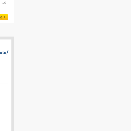
 tot
ed
olo/​