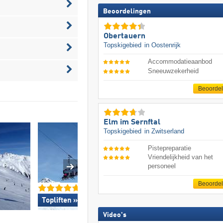
Beoordelingen
Obertauern
Topskigebied
in Oostenrijk
Accommodatieaanbod
Sneeuwzekerheid
Beoorde
Elm im Sernftal
Topskigebied
in Zwitserland
Pistepreparatie
Vriendelijkheid van het
personeel
Beoorde
Topliften »
Topsneeuwzeker
Video's