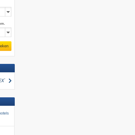
mm.
eken
zoeken
otels