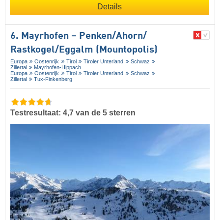
Details
6. Mayrhofen – Penken/​Ahorn/​
Rastkogel/​Eggalm (Mountopolis)
Europa
Oostenrijk
Tirol
Tiroler Unterland
Schwaz
Zillertal
Mayrhofen-Hippach
Europa
Oostenrijk
Tirol
Tiroler Unterland
Schwaz
Zillertal
Tux-Finkenberg
Testresultaat: 4,7 van de 5 sterren