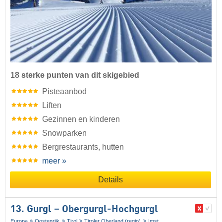
18 sterke punten van dit skigebied
Pisteaanbod
Liften
Gezinnen en kinderen
Snowparken
Bergrestaurants, hutten
meer »
Details
13. Gurgl – Obergurgl-Hochgurgl
Europa
Oostenrijk
Tirol
Tiroler Oberland (regio)
Imst