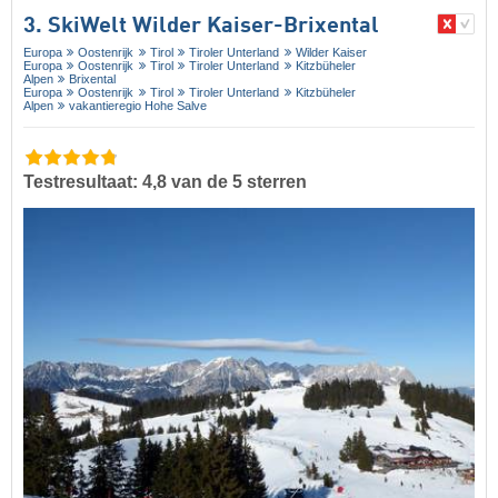
3. SkiWelt Wilder Kaiser-Brixental
Europa
Oostenrijk
Tirol
Tiroler Unterland
Wilder Kaiser
Europa
Oostenrijk
Tirol
Tiroler Unterland
Kitzbüheler
Alpen
Brixental
Europa
Oostenrijk
Tirol
Tiroler Unterland
Kitzbüheler
Alpen
vakantieregio Hohe Salve
Testresultaat: 4,8 van de 5 sterren