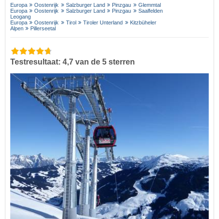
Europa
Oostenrijk
Salzburger Land
Pinzgau
Glemmtal
Europa
Oostenrijk
Salzburger Land
Pinzgau
Saalfelden
Leogang
Europa
Oostenrijk
Tirol
Tiroler Unterland
Kitzbüheler
Alpen
Pillerseetal
Testresultaat: 4,7 van de 5 sterren