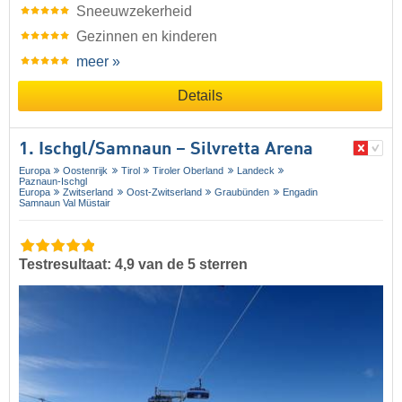
Sneeuwzekerheid
Gezinnen en kinderen
meer »
Details
1. Ischgl/​Samnaun – Silvretta Arena
Europa
Oostenrijk
Tirol
Tiroler Oberland
Landeck
Paznaun-Ischgl
Europa
Zwitserland
Oost-Zwitserland
Graubünden
Engadin
Samnaun Val Müstair
Testresultaat: 4,9 van de 5 sterren