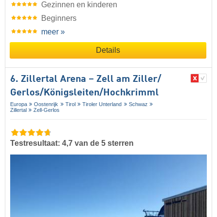
Gezinnen en kinderen
Beginners
meer »
Details
6. Zillertal Arena – Zell am Ziller/​
Gerlos/​Königsleiten/​Hochkrimml
Europa
Oostenrijk
Tirol
Tiroler Unterland
Schwaz
Zillertal
Zell-Gerlos
Testresultaat: 4,7 van de 5 sterren