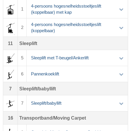
4-persoons hogesnelheidsstoeltjeslift
1
(koppelbaar) met kap
4-persoons hogesnelheidsstoeltjeslift
2
(koppelbaar)
11
Sleeplift
5
Sleeplift met T-beugel/Ankerlift
6
Pannenkoeklift
7
Sleeplift/babyllift
7
Sleeplift/babyllift
16
Transportband/Moving Carpet