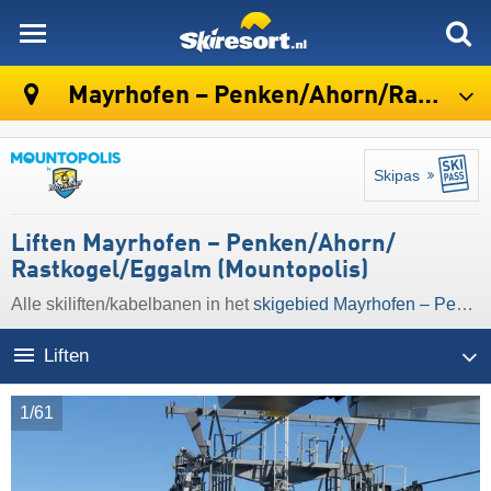
skiresort
Mayrhofen – Penken/​Ahorn/​Rastkogel/​Eggalm (Mountopolis)
Skipas
Liften Mayrhofen – Penken/​Ahorn/​
Rastkogel/​Eggalm (Mountopolis)
Alle skiliften/kabelbanen in het
skigebied Mayrhofen – Penken/​Ahorn/​Rastkogel/​Eggalm (Mountopolis)
Liften
1/61