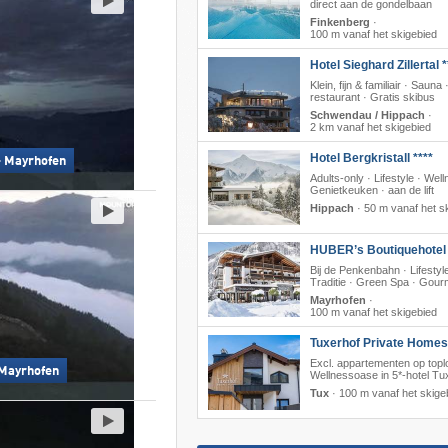
direct aan de gondelbaan
Finkenberg
·
100 m vanaf het skigebied
Hotel Sieghard Zillertal *
Klein, fijn & familiair · Sauna
restaurant · Gratis skibus
Schwendau / Hippach
·
2 km vanaf het skigebied
Hotel Bergkristall ****
– Mayrhofen
Adults-only · Lifestyle · Well
Genietkeuken · aan de lift
Hippach
·
50 m vanaf het s
HUBER’s Boutiquehotel 
Bij de Penkenbahn · Lifestyl
Traditie · Green Spa · Gour
Mayrhofen
·
100 m vanaf het skigebied
Tuxerhof Private Homes
Excl. appartementen op toplo
 Mayrhofen
Wellnessoase in 5*-hotel Tu
Tux
·
100 m vanaf het skige