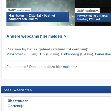
360° webcam
360° webcam
Mayrhofen im Zillertal - Gasthof
Mayrhofen im Zillertal -
Zimmereben (850 m)
Ginzling (988 m)
Andere webcams hier melden
Plaatsen bij het skigebied (afstand tot centrum):
Mayrhofen
(0,5 km),
Tux
(0,3 km),
Finkenberg
(0,4 km),
Lanersba
Fout ontdekt? Dan kunt u deze hier
melden
Sneeuwberichten
Obertauern
Oostenrijk