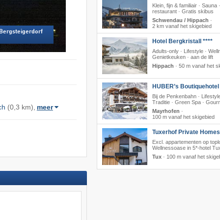
Klein, fijn & familiair · Sauna
restaurant · Gratis skibus
Schwendau / Hippach
·
2 km vanaf het skigebied
 Bergsteigerdorf
Hotel Bergkristall ****
Adults-only · Lifestyle · Well
Genietkeuken · aan de lift
Hippach
·
50 m vanaf het s
HUBER’s Boutiquehotel 
Bij de Penkenbahn · Lifestyl
Traditie · Green Spa · Gour
ch
(0,3 km),
meer
Mayrhofen
·
100 m vanaf het skigebied
Tuxerhof Private Homes
Excl. appartementen op toplo
Wellnessoase in 5*-hotel Tu
Tux
·
100 m vanaf het skige