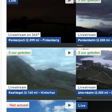
3 uur geleden
Live
Livestream en 360°
Livestream
Penkenjoch (2.095 m) – Finkenberg
Penkenbahn (2.000 m) 
3 uur geleden
3 uur geleden
Livestream
Livestream
Rastkogel (2.160 m) – Hintertux
Ahornbahn (2.000 m) –
Niet actueel
Live