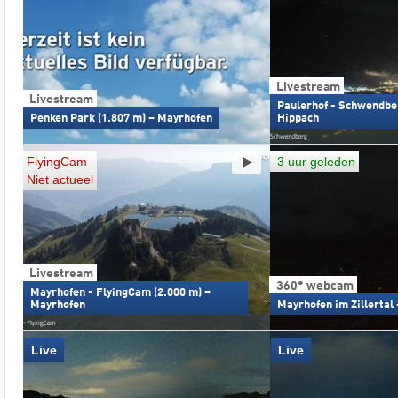
Livestream
Livestream
Paulerhof - Schwendber
Penken Park (1.807 m) – Mayrhofen
Hippach
FlyingCam
3 uur geleden
Niet actueel
Livestream
360° webcam
Mayrhofen - FlyingCam (2.000 m) –
Mayrhofen
Mayrhofen im Zillertal 
Live
Live