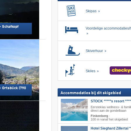
Skipas
- Schafkopf
Voordelige accommodaties/h
Skiverhuur
Skiles
- Ortsblick (790
Accommodaties bij dit skigebied
STOCK *****s resort ****
Eersteklas wellness- & famil
direct aan de gondelbaan
Finkenberg
·
100 m vanaf het skigebied
Hotel Sieghard Zillertal *