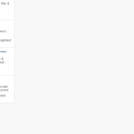
 · Bar &
ness ·
kigebied
****
e &
met
catie ·
xerhof
bied