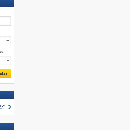
mm.
eken
zoeken