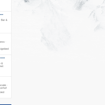
***
 · Bar &
ness ·
kigebied
****
e &
met
catie ·
xerhof
bied