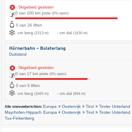
Skigebied gesloten
0 van 100 km piste
(0% open)
0 van 26 liften
- cm berg
- cm dal
(2313 m)
(1630 m)
Hörnerbahn – Bolsterlang
Duitsland
Skigebied gesloten
0 van 17 km piste
(0% open)
0 van 5 liften
- cm berg
- cm dal
(1665 m)
(894 m)
Europa
Oostenrijk
Tirol
Tiroler Unterland
Alle sneeuwberichten:
Mayrhofen-Hippach
Europa
Oostenrijk
Tirol
Tiroler Unterland
Tux-Finkenberg