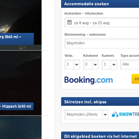
Accommodatie zoeken
Inchecken – Uitchecken
za 8 aug – za 15 aug
Bestemming – selecteren
g (860 m) –
Volw.
Kinderen
Kamers
Type acco
zo
Skireizen incl. skipas
- Hippach (630 m)
Skireizen
incl.
skipas
zoeken
Dit skigebied boeken via het internet