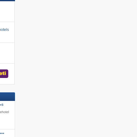
otels
S
*
iehotel
***