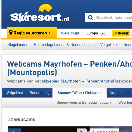
skiresort
Continenten
Regio selecteren
Wereldwijd
Europa
Oostenrijk
Continenten
Wereldwijd
Europa
Oostenrijk
Skigebieden
Beste skigebieden & Beoordelingen
Vergelijker
Snee
Dit skigebied ligt ook in:
Tuxertal
,
Ski- & Gle
Tiroler Alpen
,
centrale deel van de oostelijk
Webcams Mayrhofen – Penken/​Aho
Alpen
,
West-Europa
,
Midden-Europa
,
Euro
(Mountopolis)
Webcams van het
skigebied Mayrhofen – Penken/​Ahorn/​Rastkogel
Skigebied
Beoordeling
Sneeuw / Weer / Webcams
Accommodati
Sneeuwbericht & sneeuwhoogten
Weerber
14 webcams