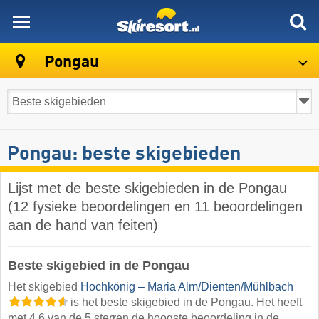
skiresort
Pongau
Pongau: beste skigebieden
Lijst met de beste skigebieden in de Pongau
(12 fysieke beoordelingen en 11 beoordelingen
aan de hand van feiten)
Beste skigebied in de Pongau
Het skigebied
Hochkönig – Maria Alm/​Dienten/​Mühlbach
is het beste skigebied in de Pongau. Het heeft
met 4,6 van de 5 sterren de hoogste beoordeling in de