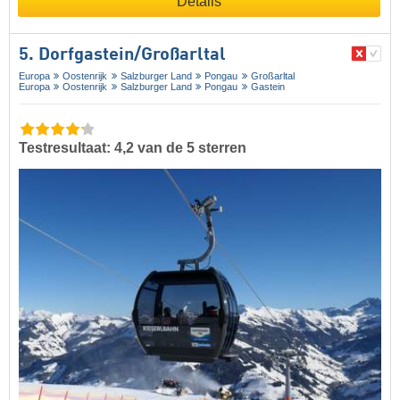
Details
5. Dorfgastein/​Großarltal
Europa
Oostenrijk
Salzburger Land
Pongau
Großarltal
Europa
Oostenrijk
Salzburger Land
Pongau
Gastein
Testresultaat: 4,2 van de 5 sterren