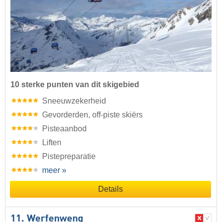
10 sterke punten van dit skigebied
Sneeuwzekerheid
Gevorderden, off-piste skiërs
Pisteaanbod
Liften
Pistepreparatie
meer »
Details
11. Werfenweng