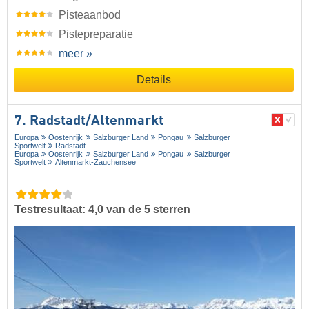
Pisteaanbod
Pistepreparatie
meer »
Details
7. Radstadt/​Altenmarkt
Europa
Oostenrijk
Salzburger Land
Pongau
Salzburger
Sportwelt
Radstadt
Europa
Oostenrijk
Salzburger Land
Pongau
Salzburger
Sportwelt
Altenmarkt-Zauchensee
Testresultaat: 4,0 van de 5 sterren