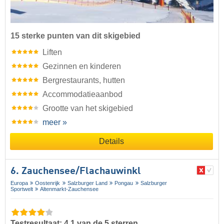
15 sterke punten van dit skigebied
Liften
Gezinnen en kinderen
Bergrestaurants, hutten
Accommodatieaanbod
Grootte van het skigebied
meer »
Details
6. Zauchensee/​Flachauwinkl
Europa
Oostenrijk
Salzburger Land
Pongau
Salzburger
Sportwelt
Altenmarkt-Zauchensee
Testresultaat: 4,1 van de 5 sterren