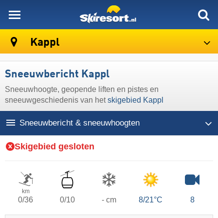
skiresort
Kappl
Sneeuwbericht Kappl
Sneeuwhoogte, geopende liften en pistes en
sneeuwgeschiedenis van het
skigebied Kappl
Sneeuwbericht & sneeuwhoogten
Skigebied gesloten
km
0/36
0/10
- cm
8/21°C
8