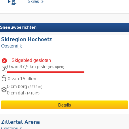
Skiles
Sneeuwberichten
Skiregion Hochoetz
Oostenrijk
Skigebied gesloten
0 van 37,5 km piste
(0% open)
0 van 15 liften
0 cm berg
(2272 m)
0 cm dal
(1410 m)
Details
Zillertal Arena
Oostenrijk