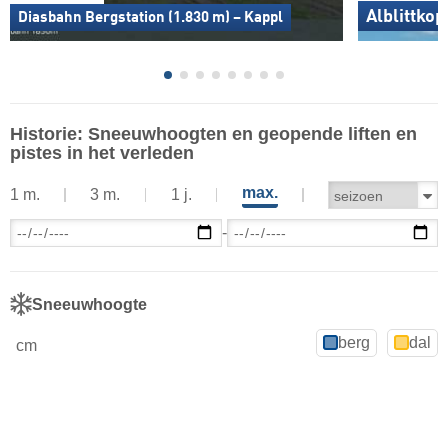
Alblittkop
Diasbahn Bergstation (1.830 m) – Kappl
Historie: Sneeuwhoogten en geopende liften en
pistes in het verleden
max.
1 m.
3 m.
1 j.
-
Sneeuwhoogte
berg
dal
cm