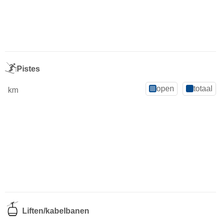
Pistes
open
totaal
km
Liften/kabelbanen