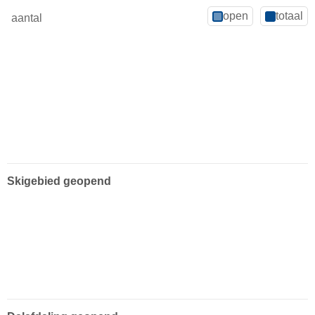
open
totaal
aantal
Skigebied geopend