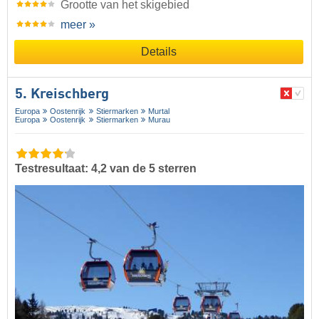
Grootte van het skigebied
meer »
Details
5. Kreischberg
Europa
Oostenrijk
Stiermarken
Murtal
Europa
Oostenrijk
Stiermarken
Murau
Testresultaat: 4,2 van de 5 sterren