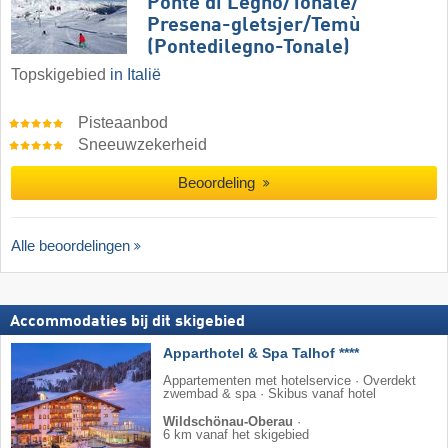
Ponte di Legno/​​Tonale/​​
Presena-gletsjer/​​Temù
(Pontedilegno-Tonale)
Topskigebied
in Italië
Pisteaanbod
Sneeuwzekerheid
Beoordeling
Alle beoordelingen
Accommodaties bij dit skigebied
Apparthotel & Spa Talhof ****
Appartementen met hotelservice · Overdekt
zwembad & spa · Skibus vanaf hotel
Wildschönau-Oberau
·
6 km vanaf het skigebied