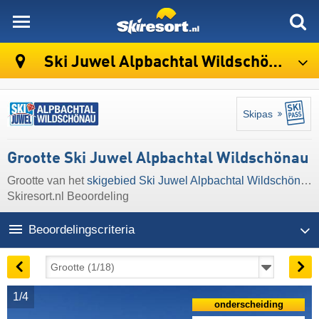
skiresort
Ski Juwel Alpbachtal Wildschönau
Skipas
Grootte Ski Juwel Alpbachtal Wildschönau
Grootte van het
skigebied Ski Juwel Alpbachtal Wildschönau
Skiresort.nl Beoordeling
Beoordelingscriteria
1/4
onderscheiding