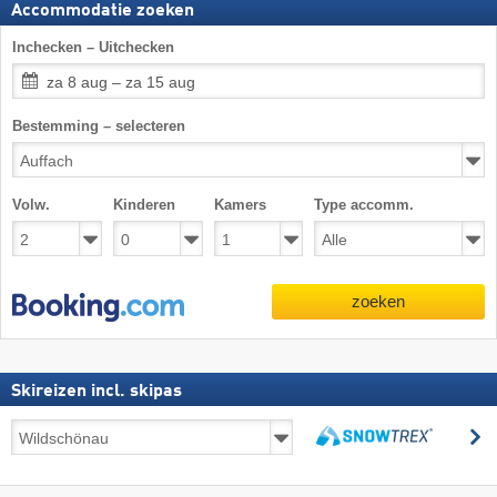
Accommodatie zoeken
Inchecken – Uitchecken
za 8 aug – za 15 aug
Bestemming – selecteren
Volw.
Kinderen
Kamers
Type accomm.
zoeken
Skireizen incl. skipas
Skireizen
z
incl.
zoeken
skipas