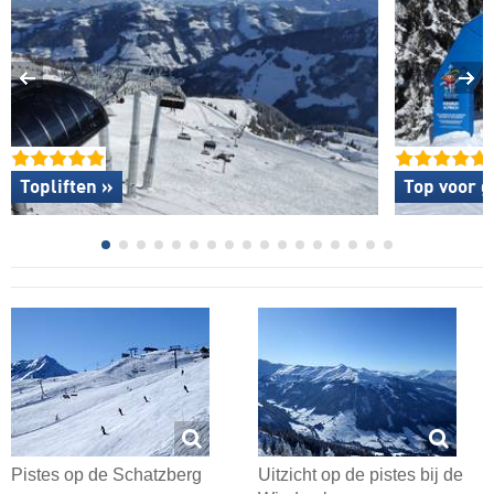
Topliften »
Top voor g
Pistes op de Schatzberg
Uitzicht op de pistes bij de