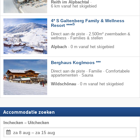
Reith im Alpbachtal
·
6 km vanaf het skigebied
4* S Galtenberg Family & Wellness
S
Resort ****
Direct aan de piste · 2.500m² zwembaden &
wellness · Families & stellen
Alpbach
·
0 m vanaf het skigebied
Berghaus Koglmoos ***
Direct aan de piste · Familie · Comfortabele
appartementen · Sauna
Wildschönau
·
0 m vanaf het skigebied
Accommodatie zoeken
Inchecken – Uitchecken
za 8 aug – za 15 aug