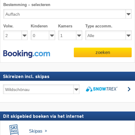
Bestemming – selecteren
Volw.
Kinderen
Kamers
Type accomm.
zoeken
Skireizen incl. skipas
Skireizen
z
incl.
zoeken
skipas
Dit skigebied boeken via het internet
Skipas