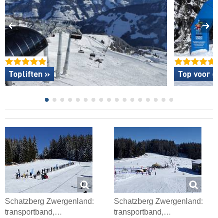
Topliften »
Top voor g
Schatzberg Zwergenland:
Schatzberg Zwergenland:
transportband,…
transportband,…