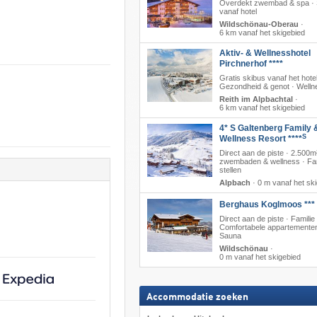
Overdekt zwembad & spa · 
vanaf hotel
Wildschönau-Oberau
·
6 km vanaf het skigebied
Aktiv- & Wellnesshotel
Pirchnerhof ****
Gratis skibus vanaf het hotel
Gezondheid & genot · Welln
Reith im Alpbachtal
·
6 km vanaf het skigebied
4* S Galtenberg Family 
S
Wellness Resort ****
Direct aan de piste · 2.500m
zwembaden & wellness · Fam
stellen
Alpbach
·
0 m vanaf het sk
Berghaus Koglmoos ***
Direct aan de piste · Familie 
Comfortabele appartementen
Sauna
Wildschönau
·
0 m vanaf het skigebied
Accommodatie zoeken