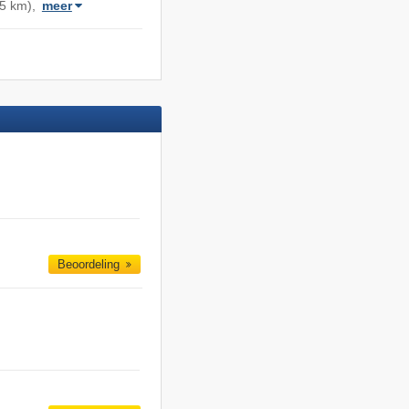
5 km),
meer
Beoordeling