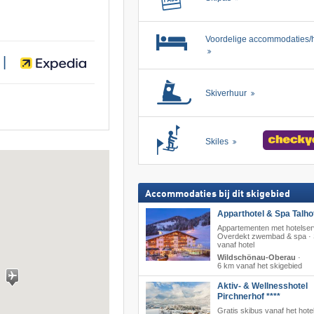
Voordelige accommodaties/h
|
Skiverhuur
Skiles
Accommodaties bij dit skigebied
Apparthotel & Spa Talhof
Appartementen met hotelser
Overdekt zwembad & spa · 
vanaf hotel
Wildschönau-Oberau
·
6 km vanaf het skigebied
Aktiv- & Wellnesshotel
Pirchnerhof ****
Gratis skibus vanaf het hotel