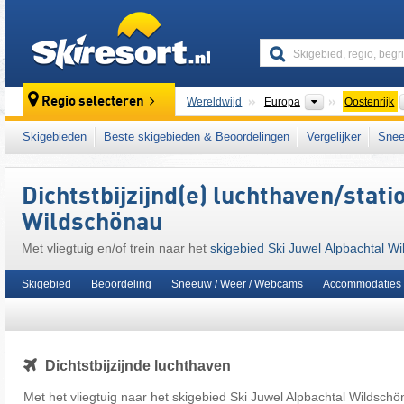
skiresort
Continenten
Regio selecteren
Wereldwijd
Europa
Oostenrijk
Continenten
Wereldwijd
Europa
Oostenrijk
Skigebieden
Beste skigebieden & Beoordelingen
Vergelijker
Snee
Dit skigebied ligt ook in:
Alpbachtal
,
Kitzbüh
centrale deel van de oostelijke Alpen
,
het we
Dichtstbijzijnd(e) luchthaven/stat
West-Europa
,
Midden-Europa
,
Europese Un
Wildschönau
Met vliegtuig en/of trein naar het
skigebied Ski Juwel Alpbachtal W
Skigebied
Beoordeling
Sneeuw / Weer / Webcams
Accommodaties
Dichtstbijzijnde luchthaven
Met het vliegtuig naar het skigebied Ski Juwel Alpbachtal Wildschö