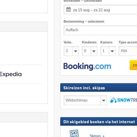
Inchecken – Uitchecken
za 15 aug – za 22 aug
Bestemming – selecteren
Volw.
Kinderen
Kamers
Type acco
zo
Skireizen incl. skipas
Skireizen
incl.
skipas
zoeken
Dit skigebied boeken via het internet
Skipas