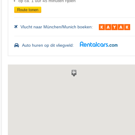
op ca. 1 uur 45 minuten rijden
Route tonen
Vlucht naar München/Munich boeken:
Auto huren op dit vliegveld: