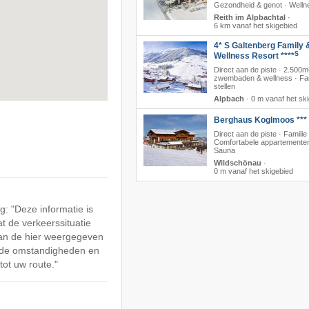
Gezondheid & genot · Welln
Reith im Alpbachtal
·
6 km vanaf het skigebied
4* S Galtenberg Family 
S
Wellness Resort ****
Direct aan de piste · 2.500m
zwembaden & wellness · Fam
stellen
Alpbach
·
0 m vanaf het sk
Berghaus Koglmoos ***
Direct aan de piste · Familie 
Comfortabele appartementen
Sauna
Wildschönau
·
0 m vanaf het skigebied
: "Deze informatie is
at de verkeerssituatie
an de hier weergegeven
n de omstandigheden en
tot uw route."