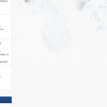
Skibus
 ·
ess
&
²
ilies &
igebied
·
 ·