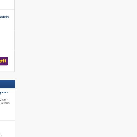
otels
 ****
vice ·
Skibus
 ·