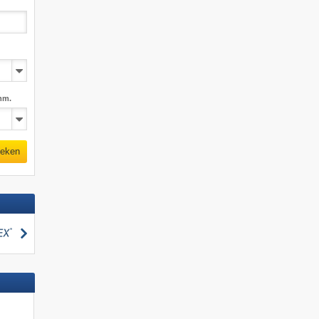
mm.
eken
zoeken