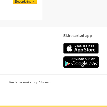
Beoordeling
Skiresort.nl app
App
Store
Goog
play
Reclame maken op Skiresort