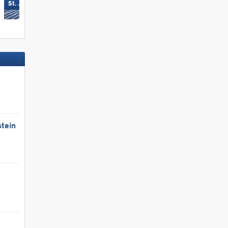
Aletsch Arena
St. Jakob im Defereggental
tein