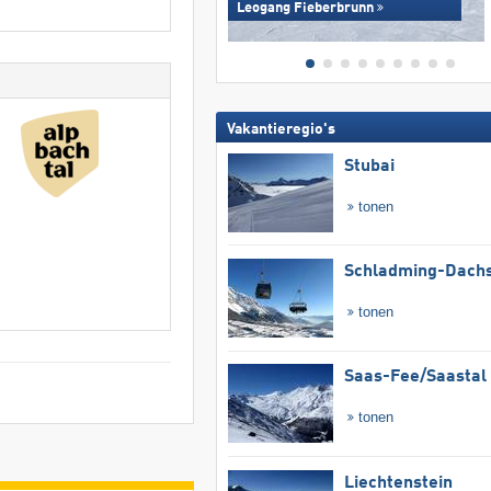
Leogang Fieberbrunn
Vakantieregio's
Stubai
tonen
Schladming-Dachs
tonen
Saas-Fee/​Saastal
tonen
Liechtenstein