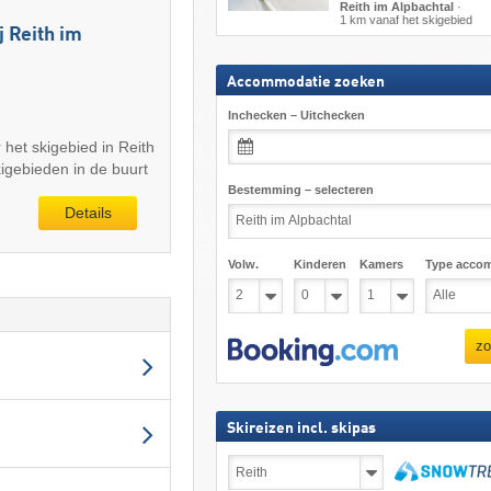
Reith im Alpbachtal
·
1 km vanaf het skigebied
j Reith im
Accommodatie zoeken
Inchecken – Uitchecken
r het skigebied in Reith
kigebieden in de buurt
Bestemming – selecteren
Details
Volw.
Kinderen
Kamers
Type acco
zo
Skireizen incl. skipas
Skireizen
incl.