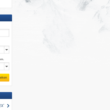
mm.
eken
zoeken