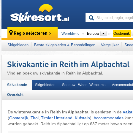
skiresort
Continenten
Regio selecteren
Wereldwijd
Europa
Oostenrijk
Deze plaats ligt ook in:
Alpbachtal
,
Kitzbühe
Skigebieden
Beste skigebieden & Beoordelingen
Vergelijker
Snee
centrale deel van de oostelijke Alpen
,
het we
West-Europa
,
Midden-Europa
,
Europese Un
Skivakantie in Reith im Alpbachtal
Vind en boek uw skivakantie in Reith im Alpbachtal.
Skivakantie
Skigebieden
Sneeuw Weer Webcams
Accommodat
Overzicht
De
wintervakantie in Reith im Alpbachtal
is genieten in de
vaka
(
Oostenrijk
,
Tirol
,
Tiroler Unterland
,
Kufstein
).
Accommodaties
kun
worden geboekt. Reith im Alpbachtal ligt op 637 meter boven zeen