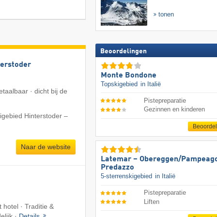
tonen
Beoordelingen
terstoder
Monte Bondone
Topskigebied
in Italië
taalbaar · dicht bij de
Pistepreparatie
Gezinnen en kinderen
igebied Hinterstoder –
Beoorde
Naar de website
Latemar – Obereggen/​Pampeago
Predazzo
5-sterrenskigebied
in Italië
Pistepreparatie
Liften
 hotel · Traditie &
elijk ·
Details