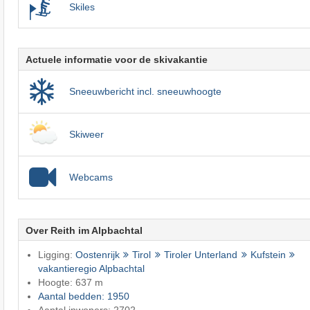
Skiles
Actuele informatie voor de skivakantie
Sneeuwbericht incl. sneeuwhoogte
Skiweer
Webcams
Over Reith im Alpbachtal
Ligging:
Oostenrijk
Tirol
Tiroler Unterland
Kufstein
vakantieregio Alpbachtal
Hoogte: 637 m
Aantal bedden: 1950