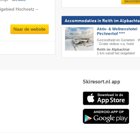
Beoorde
kigebied Hochoetz –
Accommodaties in Reith im Alpbachta
Naar de website
Aktiv- & Wellnesshotel
Pirchnerhof ****
Gezondheid en Genieten · W
· Gratis skibus v.a. hotel
Reith im Alpbachtal
·
1 km vanaf het skigebied
Skiresort.nl app
App
Store
Goog
play