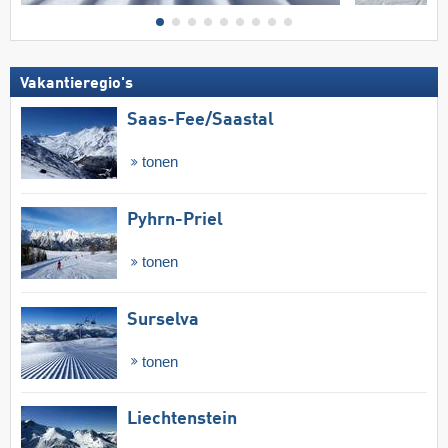
Vakantieregio's
Saas-Fee/​Saastal
tonen
Pyhrn-Priel
tonen
Surselva
tonen
Liechtenstein