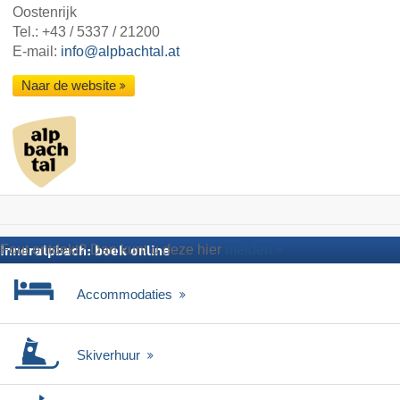
Oostenrijk
Tel.:
+43 / 5337 / 21200
E-mail:
info@alpbachtal.at
Naar de website
Fout ontdekt? Dan kunt u deze hier
melden
Inneralpbach: boek online
Accommodaties
Skiverhuur