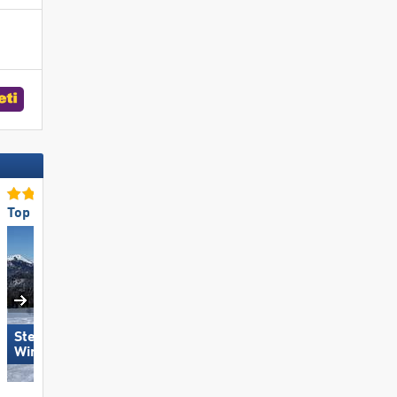
Top voor beginners
Topliften
Steinplatte
Winklmoosalm
Hochzillertal