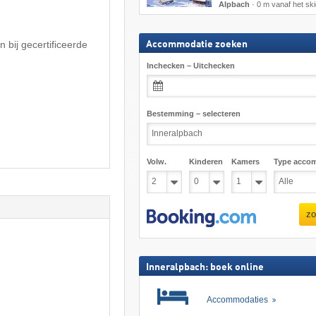
Alpbach
·
0 m vanaf het sk
bij gecertificeerde
Accommodatie zoeken
Inchecken – Uitchecken
Bestemming – selecteren
Volw.
Kinderen
Kamers
Type acco
zo
Inneralpbach: boek online
Accommodaties