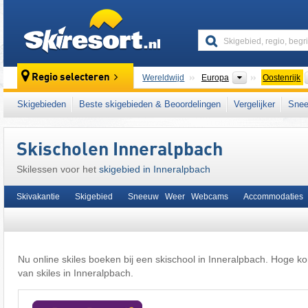
skiresort
Continenten
Regio selecteren
Wereldwijd
Europa
Oostenrijk
Deze plaats ligt ook in:
Alpbachtal
,
Kitzbühe
Skigebieden
Beste skigebieden & Beoordelingen
Vergelijker
Snee
het westen van Oostenrijk
,
Oostenrijkse Alp
Skischolen Inneralpbach
Skilessen voor het
skigebied in Inneralpbach
Skivakantie
Skigebied
Sneeuw Weer Webcams
Accommodaties
Nu online skiles boeken bij een skischool in Inneralpbach. Hoge kor
van skiles in Inneralpbach.