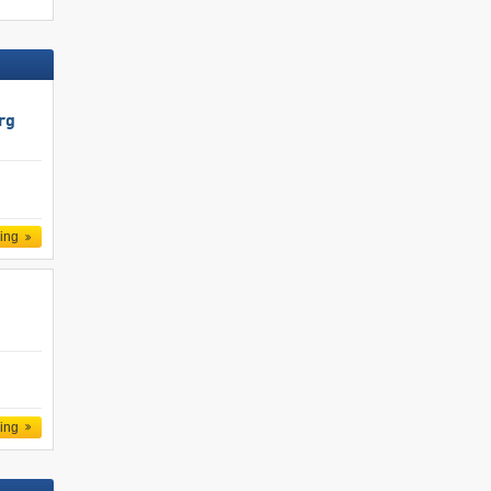
rg
ling
ling