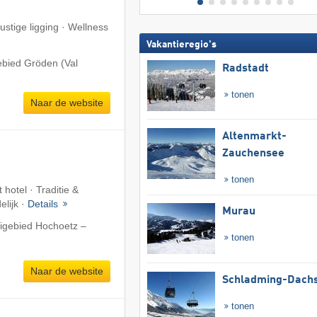
ustige ligging · Wellness
Vakantieregio's
ebied Gröden (Val
Radstadt
tonen
Naar de website
Altenmarkt-
Zauchensee
tonen
 hotel · Traditie &
elijk ·
Details
Murau
kigebied Hochoetz –
tonen
Naar de website
Schladming-Dachs
tonen