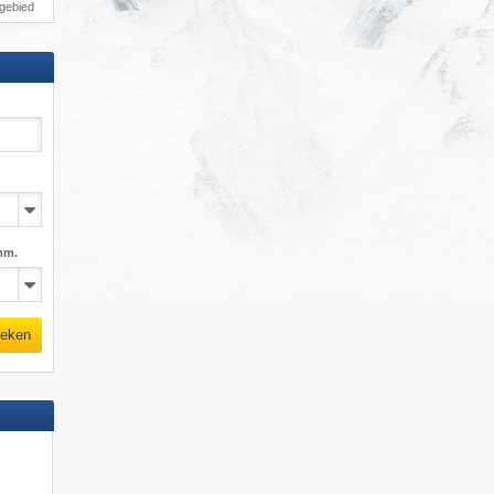
igebied
mm.
eken