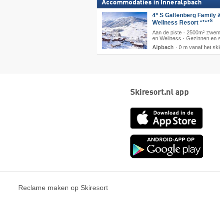
Accommodaties in Inneralpbach
4* S Galtenberg Family 
S
Wellness Resort ****
Aan de piste · 2500m² zwe
en Wellness · Gezinnen en s
Alpbach
·
0 m vanaf het sk
Skiresort.nl app
App
Store
Goog
play
Reclame maken op Skiresort