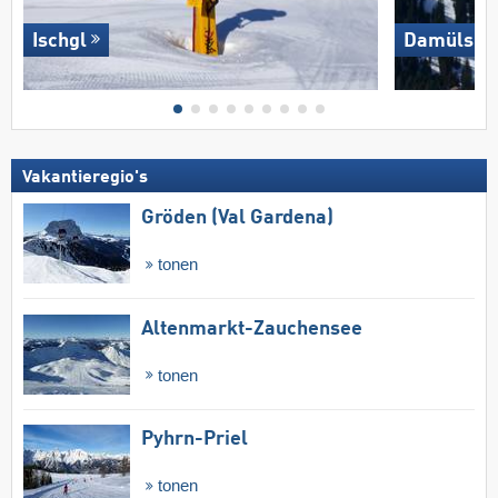
Ischgl
Damüls M
Vakantieregio's
Gröden (Val Gardena)
tonen
Altenmarkt-Zauchensee
tonen
Pyhrn-Priel
tonen