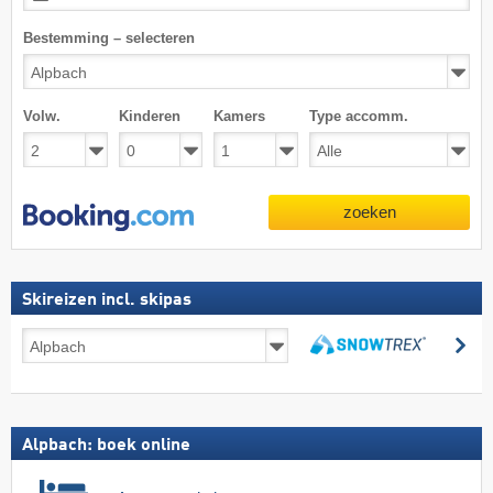
Bestemming – selecteren
Volw.
Kinderen
Kamers
Type accomm.
zoeken
Skireizen incl. skipas
Skireizen
zo
incl.
zoeken
skipas
Alpbach: boek online