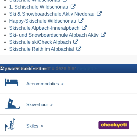
1. Schischule Wildschönau
Ski & Snowboardschule Aktiv Niederau
Happy-Skischule Wildschönau
Skischule Alpbach-Inneralpbach
Ski- und Snowboardschule Alpbach Aktiv
Skischule skiCheck Alpbach
Skischule Reith im Alpbachtal
Fout ontdekt? Dan kunt u deze hier
melden
Alpbach: boek online
Accommodaties
Skiverhuur
Skiles