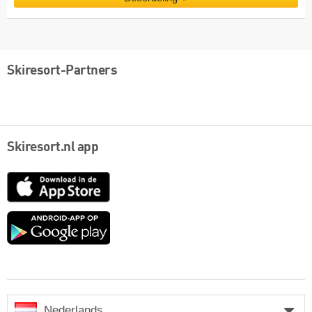
Skiresort-Partners
Skiresort.nl app
App
Store
Google
play
Nederlands