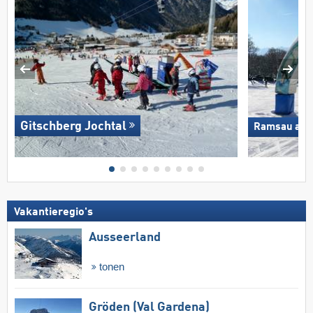
Gitschberg Jochtal
Ramsau am D
Vakantieregio's
Ausseerland
tonen
Gröden (Val Gardena)