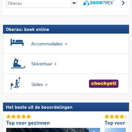
Skireizen
zo
incl.
zoeken
skipas
Oberau: boek online
Accommodaties
Skiverhuur
Skiles
Het beste uit de beoordelingen
Top voor gezinnen
Top voor g