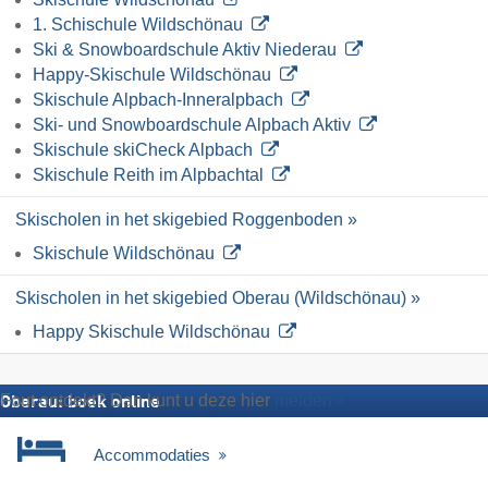
1. Schischule Wildschönau
Ski & Snowboardschule Aktiv Niederau
Happy-Skischule Wildschönau
Skischule Alpbach-Inneralpbach
Ski- und Snowboardschule Alpbach Aktiv
Skischule skiCheck Alpbach
Skischule Reith im Alpbachtal
Skischolen in het skigebied Roggenboden »
Skischule Wildschönau
Skischolen in het skigebied Oberau (Wildschönau) »
Happy Skischule Wildschönau
Fout ontdekt? Dan kunt u deze hier
melden
Oberau: boek online
Accommodaties