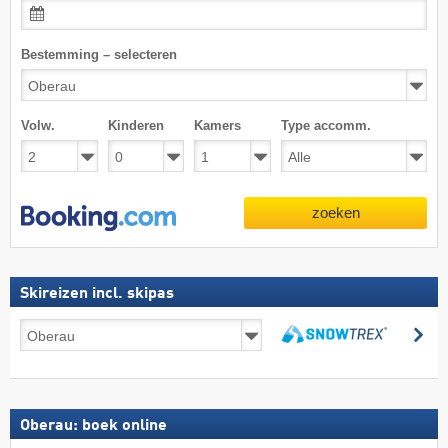
Bestemming – selecteren
Volw.
Kinderen
Kamers
Type accomm.
zoeken
Skireizen incl. skipas
Skireizen
zo
incl.
zoeken
skipas
Oberau: boek online