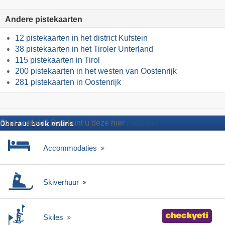
Andere pistekaarten
12 pistekaarten in het district Kufstein
38 pistekaarten in het Tiroler Unterland
115 pistekaarten in Tirol
200 pistekaarten in het westen van Oostenrijk
281 pistekaarten in Oostenrijk
Fout ontdekt? Dan kunt u deze hier
melden
Oberau: boek online
Accommodaties
Skiverhuur
Skiles