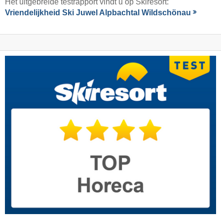
Het uitgebreide testrapport vindt u op Skiresort:
Vriendelijkheid Ski Juwel Alpbachtal Wildschönau