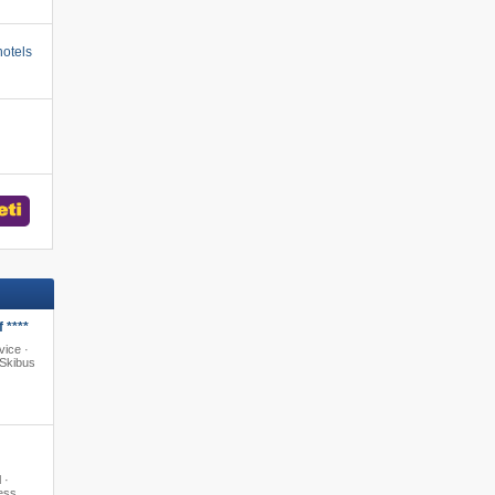
otels
 ****
vice ·
Skibus
 ·
ess