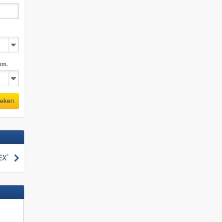
mm.
eken
zoeken