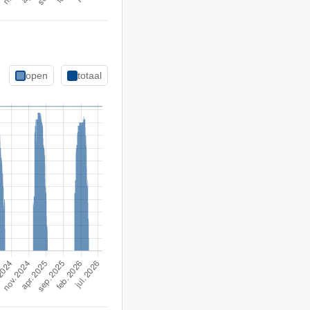
open
totaal