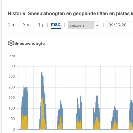
Historie: Sneeuwhoogten en geopende liften en pistes i
max.
1 m.
3 m.
1 j.
Sneeuwhoogte
cm