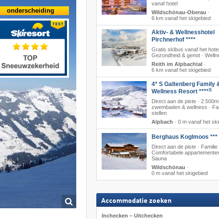
vanaf hotel
onderscheiding
Wildschönau-Oberau
·
6 km vanaf het skigebied
Aktiv- & Wellnesshotel
Pirchnerhof ****
Gratis skibus vanaf het hotel
Gezondheid & genot · Welln
Reith im Alpbachtal
·
6 km vanaf het skigebied
4* S Galtenberg Family 
S
Wellness Resort ****
Direct aan de piste · 2.500m
zwembaden & wellness · Fam
stellen
Alpbach
·
0 m vanaf het sk
Berghaus Koglmoos ***
Direct aan de piste · Familie 
Comfortabele appartementen
Sauna
Wildschönau
·
0 m vanaf het skigebied
Accommodatie zoeken
Inchecken – Uitchecken