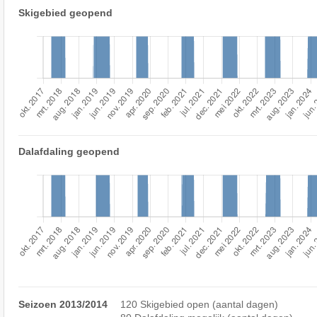
Skigebied geopend
Dalafdaling geopend
Seizoen 2013/2014
120 Skigebied open (aantal dagen)