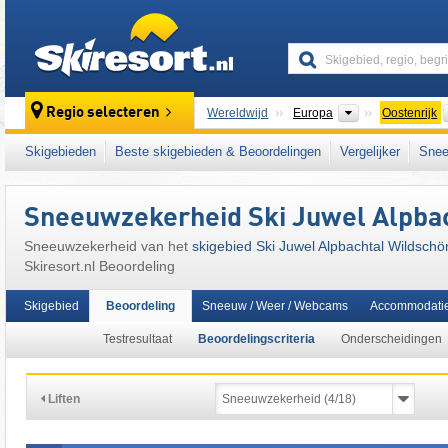
skiresort
Continenten
Regio selecteren
Wereldwijd
Europa
Oostenrijk
Continenten
Wereldwijd
Europa
Oostenrijk
Skigebieden
Beste skigebieden & Beoordelingen
Vergelijker
Snee
Dit skigebied ligt ook in:
Alpbachtal
,
Kitzbüh
centrale deel van de oostelijke Alpen
,
het we
Sneeuwzekerheid Ski Juwel Alpba
West-Europa
,
Midden-Europa
,
Europese Un
Sneeuwzekerheid van het
skigebied Ski Juwel Alpbachtal Wildsch
Skiresort.nl Beoordeling
Skigebied
Beoordeling
Sneeuw / Weer / Webcams
Accommodati
Testresultaat
Beoordelingscriteria
Onderscheidingen
Liften