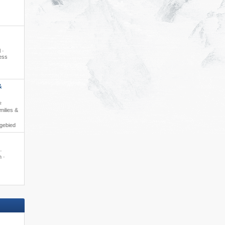
 ·
ess
&
²
ilies &
igebied
·
 ·