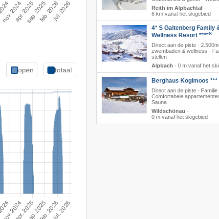
Reith im Alpbachtal
·
6 km vanaf het skigebied
4* S Galtenberg Family 
S
Wellness Resort ****
Direct aan de piste · 2.500m
zwembaden & wellness · Fam
stellen
Alpbach
·
0 m vanaf het sk
open
totaal
Berghaus Koglmoos ***
Direct aan de piste · Familie 
Comfortabele appartementen
Sauna
Wildschönau
·
0 m vanaf het skigebied