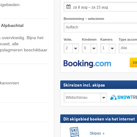
kigebieden.
za 8 aug – za 15 aug
Bestemming – selecteren
 Alpbachtal
overvloedig. Bijna het
Volw.
Kinderen
Kamers
Type acco
euwd, alle
e opslagmeren beschikbaar
zo
wkanonnen
Skireizen incl. skipas
Skireizen
incl.
skipas
zoeken
Dit skigebied boeken via het internet
Skipas