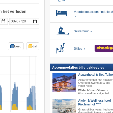
n het verleden
Voordelige accommodaties/h
-
Skiverhuur
berg
dal
Skiles
Accommodaties bij dit skigebied
Apparthotel & Spa Talhof
Appartementen met hotelser
Overdekt zwembad & spa · 
vanaf hotel
Wildschönau-Oberau
·
6 km vanaf het skigebied
Aktiv- & Wellnesshotel
Pirchnerhof ****
Gratis skibus vanaf het hotel
Gezondheid & genot · Welln