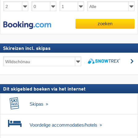
zoeken
Skireizen incl. skipas
Skireizen
z
incl.
zoeken
skipas
Dit skigebied boeken via het internet
Skipas
Voordelige accommodaties/hotels