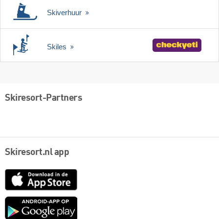
Skiverhuur
Skiles
Skiresort-Partners
Skiresort.nl app
App
Store
Google
play