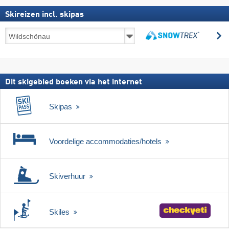
Skireizen incl. skipas
Skireizen
z
incl.
zoeken
skipas
Dit skigebied boeken via het internet
Skipas
Voordelige accommodaties/hotels
Skiverhuur
Skiles