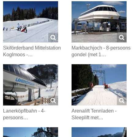
Skiförderband Mittelstation
Markbachjoch - 8-persoons
Koglmoos -…
gondel (met 1…
Lanerköpflbahn - 4-
Arenalift Tennladen -
persoons…
Sleeplift met…