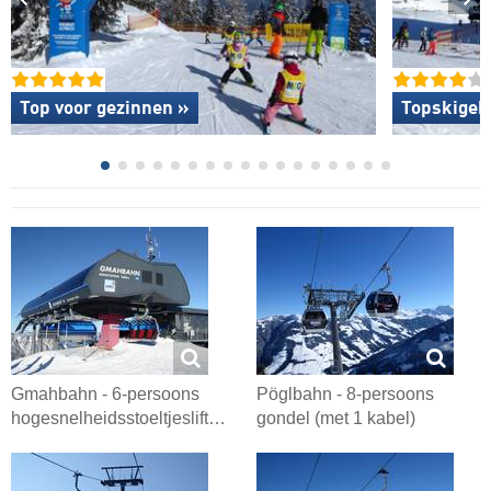
Top voor gezinnen »
Topskigeb
Gmahbahn - 6-persoons
Pöglbahn - 8-persoons
hogesnelheidsstoeltjeslift…
gondel (met 1 kabel)