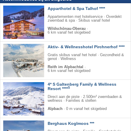
Apparthotel & Spa Talhof ****
Appartementen met hotelservice · Overdekt
zwembad & spa · Skibus vanaf hotel
Wildschönau-Oberau
·
6 km vanaf het skigebied
Aktiv- & Wellnesshotel Pirchnerhof ****
Gratis skibus vanaf het hotel · Gezondheid &
genot · Wellness
Reith im Alpbachtal
·
6 km vanaf het skigebied
4* S Galtenberg Family & Wellness
S
Resort ****
Direct aan de piste · 2.500m² zwembaden &
wellness · Families & stellen
Alpbach
·
0 m vanaf het skigebied
Berghaus Koglmoos ***