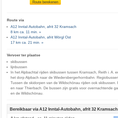
Route berekenen
Route via
A12 Inntal-Autobahn, afrit 32 Kramsach
8 km ca. 11 min. »
A12 Inntal-Autobahn, afrit Wörgl Ost
17 km ca. 21 min. »
Vervoer ter plaatse
skibussen
lijnbussen
In het Alpbachtal rijden skibussen tussen Kramsach, Reith i. A. 
het dorp Alpbach naar de Wiedersbergerhornbahn. Regiobussen
Tussen de skidorpen van de Wildschönau rijden ook skibussen. E
en naar Thierbach. De bussen zijn gratis voor overnachtende ga
en de Wildschönau.
Bereikbaar via A12 Inntal-Autobahn, afrit 32 Kramsach
8 km afstand - ca. 11 minuten rijden