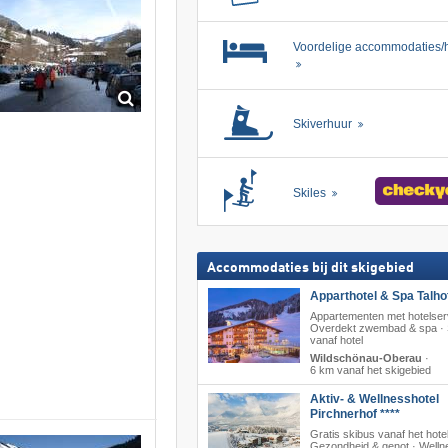
Voordelige accommodaties/h
Skiverhuur
Skiles
Accommodaties bij dit skigebied
Apparthotel & Spa Talhof
Appartementen met hotelser
Overdekt zwembad & spa · 
vanaf hotel
Wildschönau-Oberau
·
6 km vanaf het skigebied
Aktiv- & Wellnesshotel
Pirchnerhof ****
Gratis skibus vanaf het hotel
Gezondheid & genot · Welln