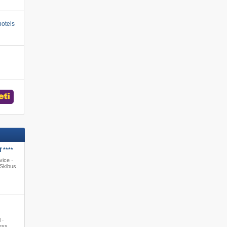
otels
 ****
vice ·
Skibus
 ·
ess