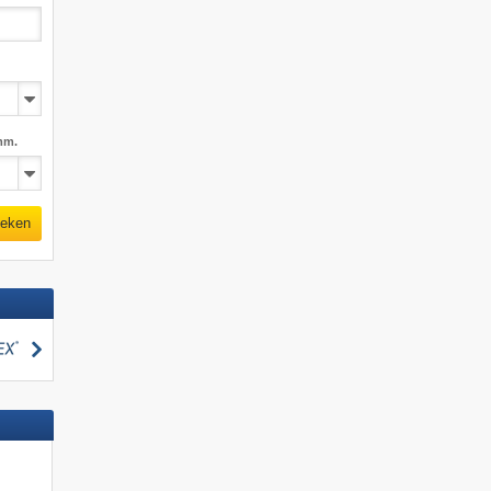
mm.
eken
zoeken