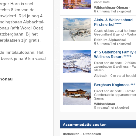
vanaf hotel
rger Horn is snel
Wildschönau-Oberau
·
slechts 8 km van de
6 km vanaf het skigebied
wijderd. Rijd je nog 4
Aktiv- & Wellnesshotel
indingsbaan Alpbachtal-
Pirchnerhof ****
önau (afrit Wörgl Oost)
Gratis skibus vanaf het hotel
atzbergbahn. Bij het
Gezondheid & genot · Welln
rplaatsen zijn gratis.
Reith im Alpbachtal
·
6 km vanaf het skigebied
 de Inntalautobahn. Het
4* S Galtenberg Family 
S
Wellness Resort ****
bereik je na 9 km vanaf
Direct aan de piste · 2.500m
zwembaden & wellness · Fam
stellen
Alpbach
·
0 m vanaf het sk
chönau
Berghaus Koglmoos ***
Direct aan de piste · Familie 
Comfortabele appartementen
Sauna
Wildschönau
·
0 m vanaf het skigebied
Accommodatie zoeken
Inchecken – Uitchecken