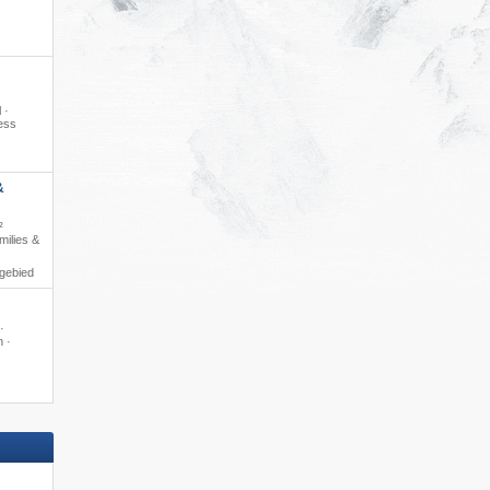
 ·
ess
&
²
ilies &
igebied
·
 ·