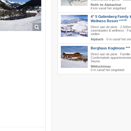
Reith im Alpbachtal
·
6 km vanaf het skigebied
4* S Galtenberg Family 
S
Wellness Resort ****
Direct aan de piste · 2.500m
zwembaden & wellness · Fam
stellen
Alpbach
·
0 m vanaf het sk
Berghaus Koglmoos ***
Direct aan de piste · Familie 
Comfortabele appartementen
Sauna
Wildschönau
·
0 m vanaf het skigebied