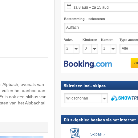
za 8 aug – za 15 aug
Bestemming – selecteren
Volw.
Kinderen
Kamers
Type acco
zo
en Alpbach, evenals van
Skireizen incl. skipas
 vullen het aanbod aan.
Skireizen
r is ook een skibus van
incl.
sten van het Alpbachtal
skipas
zoeken
Dit skigebied boeken via het internet
Skipas