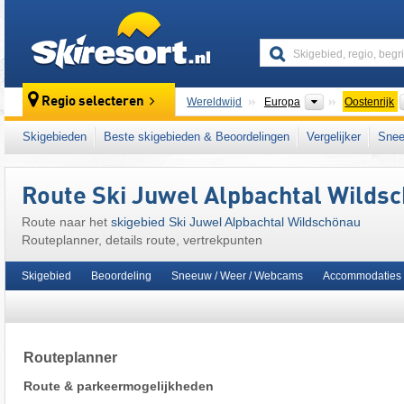
skiresort
Continenten
Regio selecteren
Wereldwijd
Europa
Oostenrijk
Continenten
Wereldwijd
Europa
Oostenrijk
Skigebieden
Beste skigebieden & Beoordelingen
Vergelijker
Snee
Dit skigebied ligt ook in:
Alpbachtal
,
Kitzbüh
centrale deel van de oostelijke Alpen
,
het we
Route Ski Juwel Alpbachtal Wilds
West-Europa
,
Midden-Europa
,
Europese Un
Route naar het
skigebied Ski Juwel Alpbachtal Wildschönau
Routeplanner, details route, vertrekpunten
Skigebied
Beoordeling
Sneeuw / Weer / Webcams
Accommodaties
Routeplanner
Route & parkeermogelijkheden