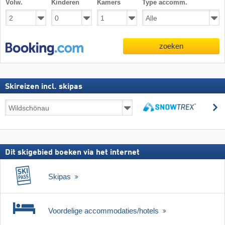
Volw.
Kinderen
Kamers
Type accomm.
zoeken
Skireizen incl. skipas
Skireizen
z
incl.
zoeken
skipas
Dit skigebied boeken via het internet
Skipas
Voordelige accommodaties/hotels