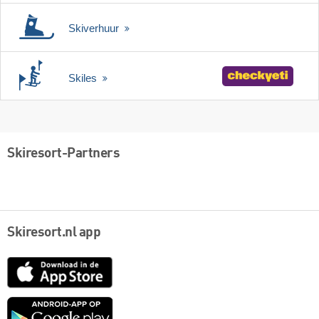
Skiverhuur
Skiles
Skiresort-Partners
Skiresort.nl app
App
Store
Google