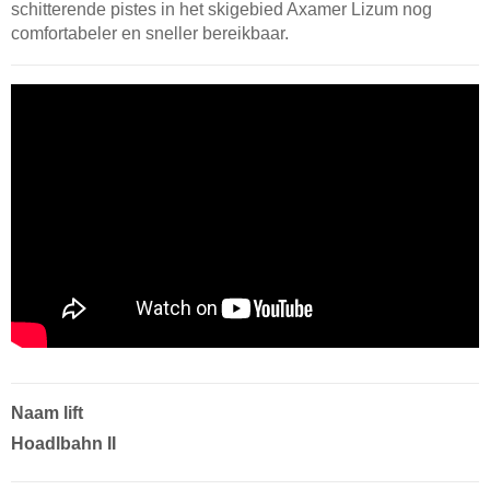
schitterende pistes in het skigebied Axamer Lizum nog
comfortabeler en sneller bereikbaar.
Naam lift
Hoadlbahn II