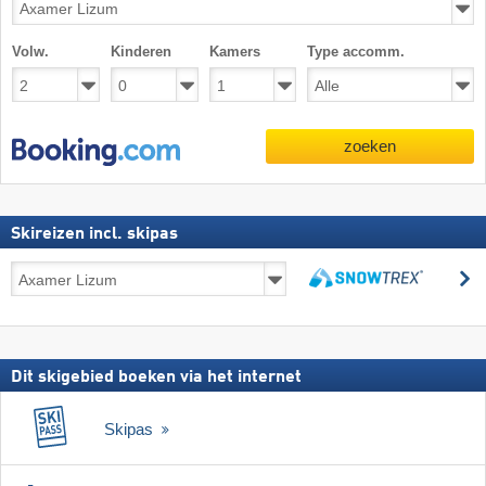
Volw.
Kinderen
Kamers
Type accomm.
zoeken
Skireizen incl. skipas
Skireizen
z
incl.
zoeken
skipas
Dit skigebied boeken via het internet
Skipas