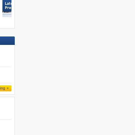
Latemar – Obereggen/​Pampeago/​
Silvretta Montafon
Predazzo
ling