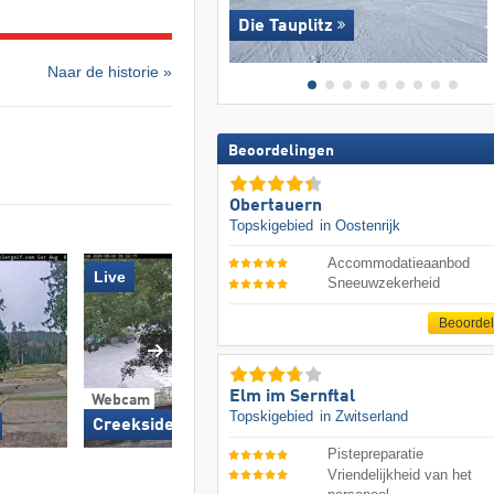
Die Tauplitz
Naar de historie »
Beoordelingen
Obertauern
Topskigebied
in Oostenrijk
Accommodatieaanbod
Live
Sneeuwzekerheid
Beoorde
Elm im Sernftal
Webcam
Topskigebied
in Zwitserland
Creekside (653 m)
Pistepreparatie
Vriendelijkheid van het