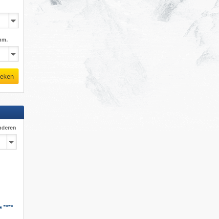
mm.
eken
nderen
 ****