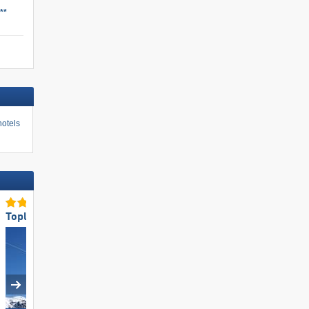
**
otels
Topliften
Toppisteaanbod