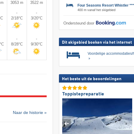
 m
3053 m
3522 m
Four Seasons Resort Whistler ***
400 m vanaf het skigebied
-
-
°C
2/18°C
3/20°C
Ondersteund door
-
-
Dit skigebied boeken via het internet
1°C
8/28°C
9/30°C
Voordelige accommodaties/h
Het beste uit de beoordelingen
Toppistepreparatie
Naar de historie »