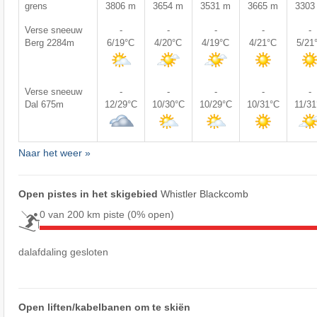
grens
3806 m
3654 m
3531 m
3665 m
3303
Verse sneeuw
-
-
-
-
-
Berg 2284m
6/19°C
4/20°C
4/19°C
4/21°C
5/21
Verse sneeuw
-
-
-
-
-
Dal 675m
12/29°C
10/30°C
10/29°C
10/31°C
11/3
Naar het weer »
Open pistes in het skigebied
Whistler Blackcomb
0 van 200 km piste
(0% open)
dalafdaling gesloten
Open liften/kabelbanen om te skiën