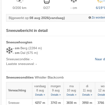
0/200
km
0/27
- cm
6/19°
Bijgewerkt op:
08 aug 2026
(vandaag)
Zo worden
Sneeuwbericht in detail
Sneeuwhoogten
- cm
Berg (2284 m)
- cm
Dal (675 m)
Sneeuwconditie:
-
Naar d
Laatste sneeuwval:
-
Sneeuwcondities
Whistler Blackcomb
vandaag
morgen
ma
di
wo
Verwachting
8 aug
9 aug
10 aug
11 aug
12 a
Details »
Details »
Details »
Details »
Detail
Sneeuw-
4257 m
3743 m
3830 m
3950 m
3766