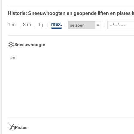
Historie: Sneeuwhoogten en geopende liften en pistes i
max.
1 m.
3 m.
1 j.
Sneeuwhoogte
cm
Pistes