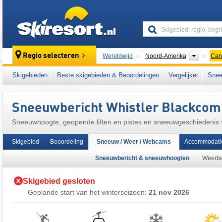
skiresort
Contine
Regio selecteren
Wereldwijd
Noord-Amerika
Can
Dit skigebied ligt ook in:
Garibaldi Ranges
,
Skigebieden
Beste skigebieden & Beoordelingen
Vergelijker
Snee
Sneeuwbericht Whistler Blackcom
Sneeuwhoogte, geopende liften en pistes en sneeuwgeschiedenis
Skigebied
Beoordeling
Sneeuw / Weer / Webcams
Accommodati
Sneeuwbericht & sneeuwhoogten
Weerbe
Skigebied gesloten
Geplande start van het winterseizoen:
21 nov 2026