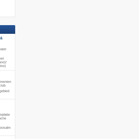
 &
water
het
no)/​
ino)
tementen
club
gebied
nplatte
üche
moosalm