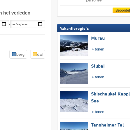
personeel
Beoorde
n het verleden
-
Vakantieregio's
Murau
tonen
berg
dal
Stubai
tonen
Skischaukel Kapp
See
tonen
Tannheimer Tal