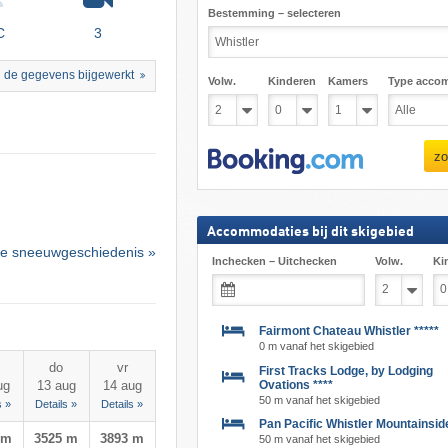
Bestemming – selecteren
C
3
 de gegevens bijgewerkt
Volw.
Kinderen
Kamers
Type acco
zo
Accommodaties bij dit skigebied
e sneeuwgeschiedenis »
Inchecken – Uitchecken
Volw.
Ki
Fairmont Chateau Whistler *****
0 m vanaf het skigebied
do
vr
First Tracks Lodge, by Lodging
Ovations ****
ug
13 aug
14 aug
50 m vanaf het skigebied
s »
Details »
Details »
Pan Pacific Whistler Mountainside
 m
3525 m
3893 m
50 m vanaf het skigebied