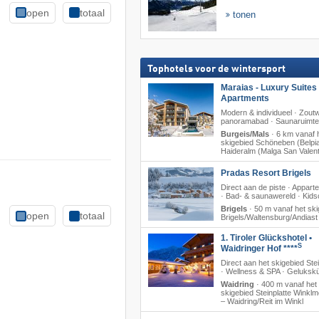
open
totaal
tonen
Tophotels voor de wintersport
Maraias - Luxury Suites
Apartments
Modern & individueel · Zout
panoramabad · Saunaruimte
Burgeis/Mals
·
6 km vanaf 
skigebied Schöneben (Belpia
Haideralm (Malga San Valent
Pradas Resort Brigels
Direct aan de piste · Appar
· Bad- & saunawereld · Kids
Brigels
·
50 m vanaf het ski
open
totaal
Brigels/​Waltensburg/​Andiast
1. Tiroler Glückshotel •
S
Waidringer Hof ****
Direct aan het skigebied Stei
· Wellness & SPA · Geluksk
Waidring
·
400 m vanaf het
skigebied Steinplatte Winkl
– Waidring/​Reit im Winkl