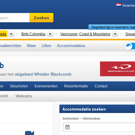
Nederla
Skigebied,
Zoeken
regio,
Skigebied ligt in meerdere reg
begrippen
…
nten
Landen
Provincies
Toeristis
ada
Brits Colombia
Vancouver, Coast & Mountains
Squam
Pacific Ranges
,
Coast Mountains
,
Epic Pass
,
West-Canada
,
Pacific Coast Ranges
uwberichten
Weer
Liften
Accommodaties
Tips
voor
b
de
skiva
 van het
skigebied Whistler Blackcomb
es
Skischolen
Evenementen
Reisinformatie
Contact
richt
Webcams
Accommodatie zoeken
Inchecken – Uitchecken