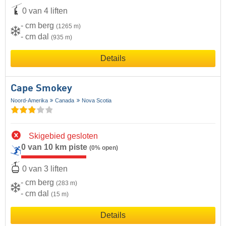
0 van 4 liften
- cm berg
(1265 m)
- cm dal
(935 m)
Details
Cape Smokey
Noord-Amerika
Canada
Nova Scotia
Skigebied gesloten
0 van 10 km piste
(0% open)
0 van 3 liften
- cm berg
(283 m)
- cm dal
(15 m)
Details