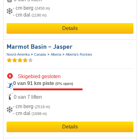
- cm berg
(2450 m)
- cm dal
(1190 m)
Details
Marmot Basin – Jasper
Noord-Amerika
Canada
Alberta
Alberta's Rockies
Skigebied gesloten
0 van 91 km piste
(0% open)
0 van 7 liften
- cm berg
(2518 m)
- cm dal
(1698 m)
Details