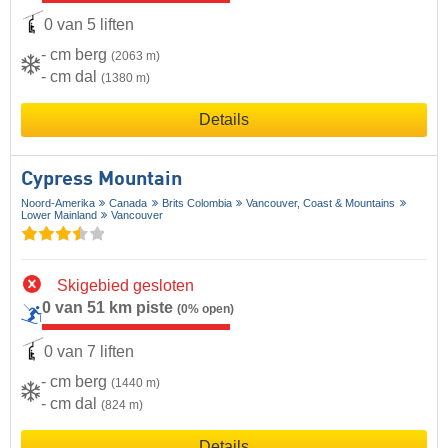
0 van 5 liften
- cm berg
(2063 m)
- cm dal
(1380 m)
Details
Cypress Mountain
Noord-Amerika
Canada
Brits Colombia
Vancouver, Coast & Mountains
Lower Mainland
Vancouver
Skigebied gesloten
0 van 51 km piste
(0% open)
0 van 7 liften
- cm berg
(1440 m)
- cm dal
(824 m)
Details