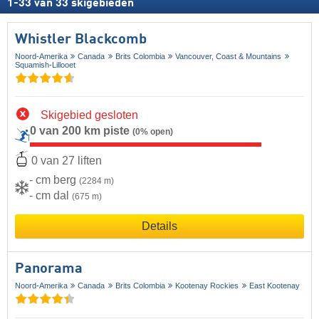
1
-
33
van
33
skigebieden
Whistler Blackcomb
Noord-Amerika
Canada
Brits Colombia
Vancouver, Coast & Mountains
Squamish-Lillooet
Skigebied gesloten
0 van 200 km piste
(0% open)
0 van 27 liften
- cm berg
(2284 m)
- cm dal
(675 m)
Details
Panorama
Noord-Amerika
Canada
Brits Colombia
Kootenay Rockies
East Kootenay