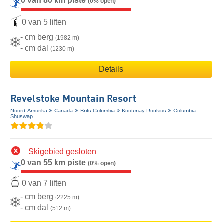
0 van 80 km piste
(0% open)
0 van 5 liften
- cm berg
(1982 m)
- cm dal
(1230 m)
Details
Revelstoke Mountain Resort
Noord-Amerika
Canada
Brits Colombia
Kootenay Rockies
Columbia-
Shuswap
Skigebied gesloten
0 van 55 km piste
(0% open)
0 van 7 liften
- cm berg
(2225 m)
- cm dal
(512 m)