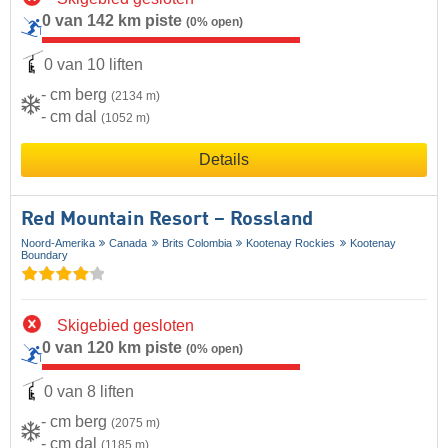
0 van 142 km piste
(0% open)
0 van 10 liften
- cm berg
(2134 m)
- cm dal
(1052 m)
Details
Red Mountain Resort – Rossland
Noord-Amerika
Canada
Brits Colombia
Kootenay Rockies
Kootenay
Boundary
Skigebied gesloten
0 van 120 km piste
(0% open)
0 van 8 liften
- cm berg
(2075 m)
- cm dal
(1185 m)