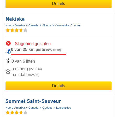
Details
Nakiska
Noord-Amerika
Canada
Alberta
Kananaskis Country
Skigebied gesloten
0 van 25 km piste
(0% open)
0 van 6 liften
- cm berg
(2260 m)
- cm dal
(1525 m)
Details
Sommet Saint-Sauveur
Noord-Amerika
Canada
Québec
Laurentides