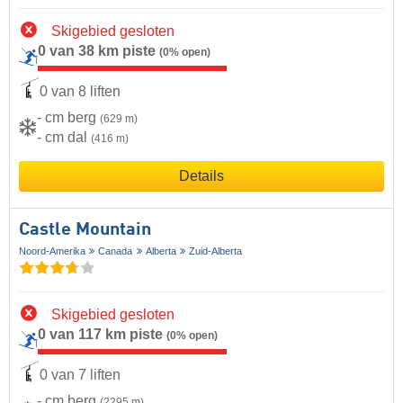
Skigebied gesloten
0 van 38 km piste
(0% open)
0 van 8 liften
- cm berg
(629 m)
- cm dal
(416 m)
Details
Castle Mountain
Noord-Amerika
Canada
Alberta
Zuid-Alberta
Skigebied gesloten
0 van 117 km piste
(0% open)
0 van 7 liften
- cm berg
(2295 m)