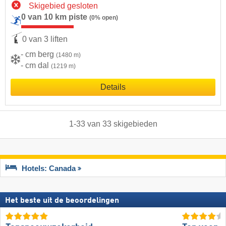
Skigebied gesloten
0 van 10 km piste
(0% open)
0 van 3 liften
- cm berg
(1480 m)
- cm dal
(1219 m)
Details
1
-
33
van
33
skigebieden
Hotels: Canada
Het beste uit de beoordelingen