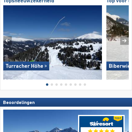
Topsneeuwzekerheid
Top voor 
Turracher Höhe
Biberwie
Beoordelingen