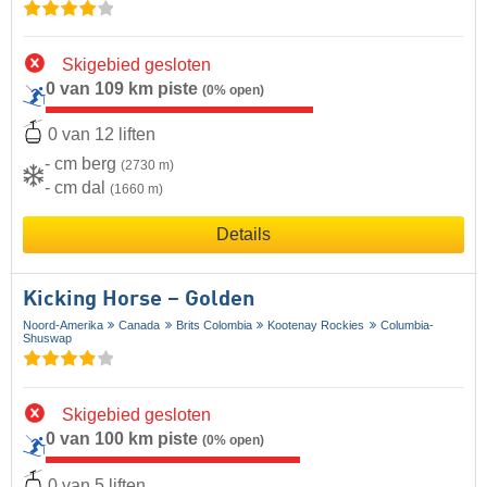
Skigebied gesloten
0 van 109 km piste
(0% open)
0 van 12 liften
- cm berg
(2730 m)
- cm dal
(1660 m)
Details
Kicking Horse – Golden
Noord-Amerika
Canada
Brits Colombia
Kootenay Rockies
Columbia-
Shuswap
Skigebied gesloten
0 van 100 km piste
(0% open)
0 van 5 liften