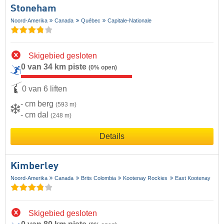
Stoneham
Noord-Amerika
Canada
Québec
Capitale-Nationale
Skigebied gesloten
0 van 34 km piste
(0% open)
0 van 6 liften
- cm berg
(593 m)
- cm dal
(248 m)
Details
Kimberley
Noord-Amerika
Canada
Brits Colombia
Kootenay Rockies
East Kootenay
Skigebied gesloten