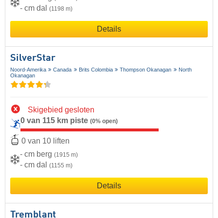
- cm dal
(1198 m)
Details
SilverStar
Noord-Amerika
Canada
Brits Colombia
Thompson Okanagan
North
Okanagan
Skigebied gesloten
0 van 115 km piste
(0% open)
0 van 10 liften
- cm berg
(1915 m)
- cm dal
(1155 m)
Details
Tremblant