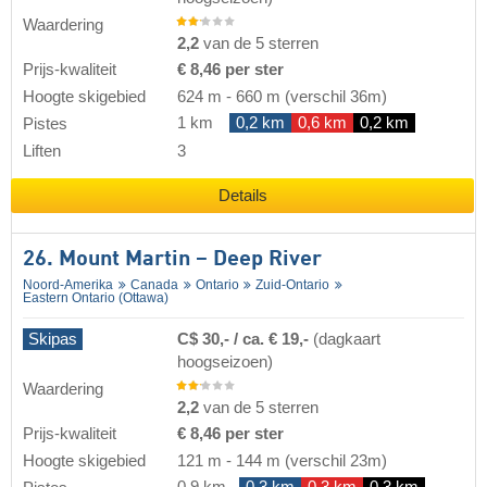
Waardering
2,2
van de 5 sterren
Prijs-kwaliteit
€ 8,46 per ster
Hoogte skigebied
624 m
-
660 m
(verschil 36m)
1 km
0,2 km
0,6 km
0,2 km
Pistes
Liften
3
Details
26. Mount Martin – Deep River
Noord-Amerika
Canada
Ontario
Zuid-Ontario
Eastern Ontario (Ottawa)
Skipas
C$ 30,- / ca. € 19,-
(dagkaart
hoogseizoen)
Waardering
2,2
van de 5 sterren
Prijs-kwaliteit
€ 8,46 per ster
Hoogte skigebied
121 m
-
144 m
(verschil 23m)