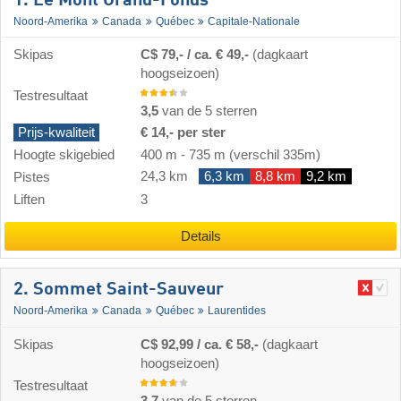
1. Le Mont Grand-Fonds
Noord-Amerika
Canada
Québec
Capitale-Nationale
Skipas
C$ 79,- / ca. € 49,-
(dagkaart
hoogseizoen)
Testresultaat
3,5
van de 5 sterren
Prijs-kwaliteit
€ 14,- per ster
Hoogte skigebied
400 m
-
735 m
(verschil 335m)
24,3 km
6,3 km
8,8 km
9,2 km
Pistes
Liften
3
Details
2. Sommet Saint-Sauveur
Noord-Amerika
Canada
Québec
Laurentides
Skipas
C$ 92,99 / ca. € 58,-
(dagkaart
hoogseizoen)
Testresultaat
3,7
van de 5 sterren