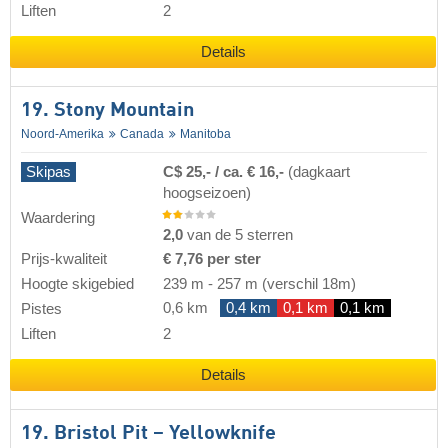
Liften
2
Details
19. Stony Mountain
Noord-Amerika
Canada
Manitoba
Skipas
C$ 25,- / ca. € 16,-
(dagkaart
hoogseizoen)
Waardering
2,0
van de 5 sterren
Prijs-kwaliteit
€ 7,76 per ster
Hoogte skigebied
239 m
-
257 m
(verschil 18m)
0,6 km
0,4 km
0,1 km
0,1 km
Pistes
Liften
2
Details
19. Bristol Pit – Yellowknife