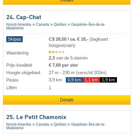
24. Cap-Chat
Noord-Amerika
Canada
Québec
Gaspésie–Îles-de-la-
Madeleine
Skipas
C$ 28,50 / ca. € 18,-
(dagkaart
hoogseizoen)
Waardering
2,3
van de 5 sterren
Prijs-kwaliteit
€ 7,69 per ster
Hoogte skigebied
27 m
-
230 m
(verschil 203m)
3,9 km
0,9 km
1,1 km
1,9 km
Pistes
Liften
1
Details
25. Le Petit Chamonix
Noord-Amerika
Canada
Québec
Gaspésie–Îles-de-la-
Madeleine