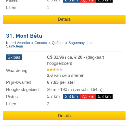
0,9 km
0,3 km
0,3 km
0,3 km
Pistes
Liften
1
Details
31. Mont Bélu
Noord-Amerika
Canada
Québec
Saguenay–Lac-
Saint-Jean
Skipas
C$ 31,96 / ca. € 20,-
(dagkaart
hoogseizoen)
Waardering
2,6
van de 5 sterren
Prijs-kwaliteit
€ 7,63 per ster
Hoogte skigebied
26 m
-
190 m
(verschil 164m)
9,7 km
2,3 km
2,1 km
5,3 km
Pistes
Liften
2
Details