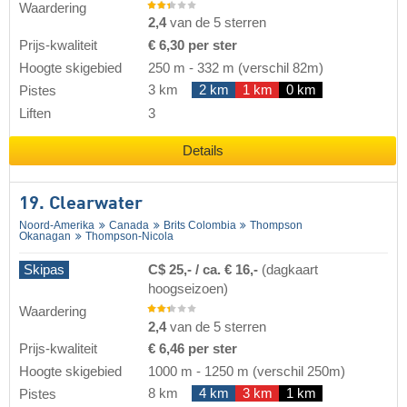
Waardering
2,4
van de 5 sterren
Prijs-kwaliteit
€ 6,30 per ster
Hoogte skigebied
250 m
-
332 m
(verschil 82m)
3 km
2 km
1 km
0 km
Pistes
Liften
3
Details
19. Clearwater
Noord-Amerika
Canada
Brits Colombia
Thompson
Okanagan
Thompson-Nicola
Skipas
C$ 25,- / ca. € 16,-
(dagkaart
hoogseizoen)
Waardering
2,4
van de 5 sterren
Prijs-kwaliteit
€ 6,46 per ster
Hoogte skigebied
1000 m
-
1250 m
(verschil 250m)
8 km
4 km
3 km
1 km
Pistes