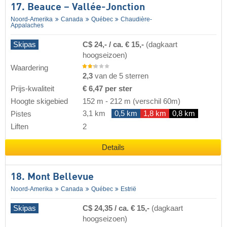
17. Beauce – Vallée-Jonction
Noord-Amerika
Canada
Québec
Chaudière-
Appalaches
Skipas
C$ 24,- / ca. € 15,-
(dagkaart
hoogseizoen)
Waardering
2,3
van de 5 sterren
Prijs-kwaliteit
€ 6,47 per ster
Hoogte skigebied
152 m
-
212 m
(verschil 60m)
3,1 km
0,5 km
1,8 km
0,8 km
Pistes
Liften
2
Details
18. Mont Bellevue
Noord-Amerika
Canada
Québec
Estrië
Skipas
C$ 24,35 / ca. € 15,-
(dagkaart
hoogseizoen)