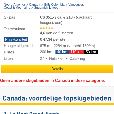
Noord-Amerika
Canada
Brits Colombia
Vancouver,
Coast & Mountains
Squamish-Lillooet
Skipas
C$ 351,- / ca. € 218,-
(dagkaart
hoogseizoen)
Testresultaat
4,6
van de 5 sterren
Prijs-kwaliteit
€ 47,34 per ster
Hoogte skigebied
675 m
-
2284 m
(verschil 1609m)
200 km
40 km
110 km
50 km
Pistes
Liften
27
Heliskiën
Catskiing
Details
Geen andere skigebieden in Canada in deze categorie.
Canada: voordelige topskigebieden