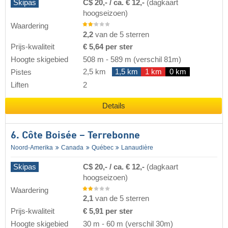
Skipas
C$ 20,- / ca. € 12,-
(dagkaart
hoogseizoen)
Waardering
2,2
van de 5 sterren
Prijs-kwaliteit
€ 5,64 per ster
Hoogte skigebied
508 m
-
589 m
(verschil 81m)
2,5 km
1,5 km
1 km
0 km
Pistes
Liften
2
Details
6. Côte Boisée – Terrebonne
Noord-Amerika
Canada
Québec
Lanaudière
Skipas
C$ 20,- / ca. € 12,-
(dagkaart
hoogseizoen)
Waardering
2,1
van de 5 sterren
Prijs-kwaliteit
€ 5,91 per ster
Hoogte skigebied
30 m
-
60 m
(verschil 30m)