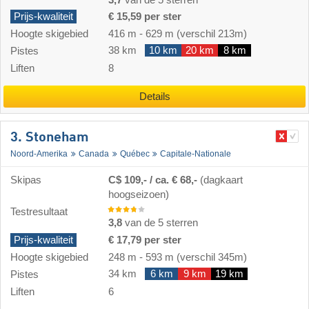
Prijs-kwaliteit
€ 15,59 per ster
Hoogte skigebied
416 m
-
629 m
(verschil 213m)
38 km
10 km
20 km
8 km
Pistes
Liften
8
Details
3. Stoneham
Noord-Amerika
Canada
Québec
Capitale-Nationale
Skipas
C$ 109,- / ca. € 68,-
(dagkaart
hoogseizoen)
Testresultaat
3,8
van de 5 sterren
Prijs-kwaliteit
€ 17,79 per ster
Hoogte skigebied
248 m
-
593 m
(verschil 345m)
34 km
6 km
9 km
19 km
Pistes
Liften
6