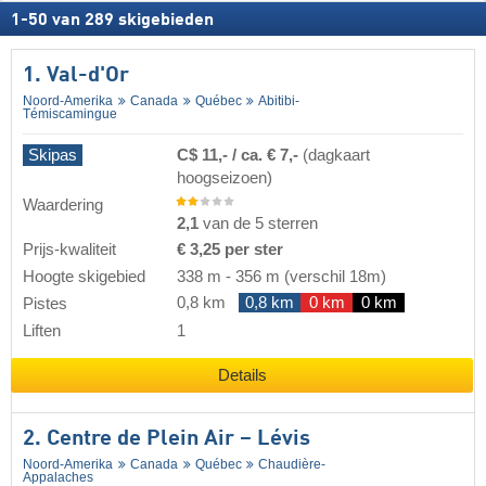
1
-
50
van
289
skigebieden
1. Val-d'Or
Noord-Amerika
Canada
Québec
Abitibi-
Témiscamingue
Skipas
C$ 11,- / ca. € 7,-
(dagkaart
hoogseizoen)
Waardering
2,1
van de 5 sterren
Prijs-kwaliteit
€ 3,25 per ster
Hoogte skigebied
338 m
-
356 m
(verschil 18m)
0,8 km
0,8 km
0 km
0 km
Pistes
Liften
1
Details
2. Centre de Plein Air – Lévis
Noord-Amerika
Canada
Québec
Chaudière-
Appalaches