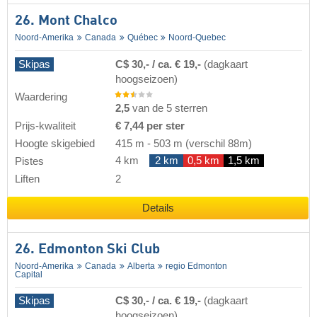
26. Mont Chalco
Noord-Amerika
Canada
Québec
Noord-Quebec
Skipas
C$ 30,- / ca. € 19,-
(dagkaart
hoogseizoen)
Waardering
2,5
van de 5 sterren
Prijs-kwaliteit
€ 7,44 per ster
Hoogte skigebied
415 m
-
503 m
(verschil 88m)
4 km
2 km
0,5 km
1,5 km
Pistes
Liften
2
Details
26. Edmonton Ski Club
Noord-Amerika
Canada
Alberta
regio Edmonton
Capital
Skipas
C$ 30,- / ca. € 19,-
(dagkaart
hoogseizoen)