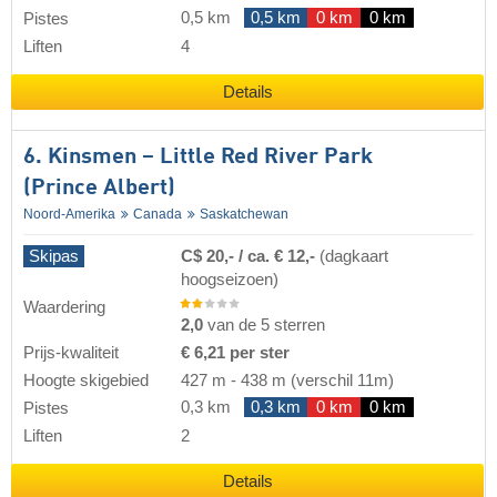
0,5 km
0,5 km
0 km
0 km
Pistes
Liften
4
Details
6. Kinsmen – Little Red River Park
(Prince Albert)
Noord-Amerika
Canada
Saskatchewan
Skipas
C$ 20,- / ca. € 12,-
(dagkaart
hoogseizoen)
Waardering
2,0
van de 5 sterren
Prijs-kwaliteit
€ 6,21 per ster
Hoogte skigebied
427 m
-
438 m
(verschil 11m)
0,3 km
0,3 km
0 km
0 km
Pistes
Liften
2
Details