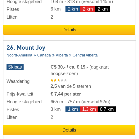
Hoogte skigebied
169 m
-
318 m
(verschil 149m)
6 km
2 km
2 km
2 km
Pistes
Liften
2
Details
26. Mount Joy
Noord-Amerika
Canada
Alberta
Central Alberta
Skipas
C$ 30,- / ca. € 19,-
(dagkaart
hoogseizoen)
Waardering
2,5
van de 5 sterren
Prijs-kwaliteit
€ 7,44 per ster
Hoogte skigebied
665 m
-
757 m
(verschil 92m)
3 km
1 km
1,3 km
0,7 km
Pistes
Liften
2
Details