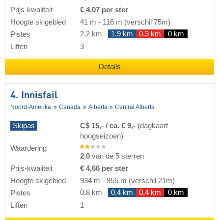
Prijs-kwaliteit
€ 4,07 per ster
Hoogte skigebied
41 m
-
116 m
(verschil 75m)
2,2 km
1,9 km
0,3 km
0 km
Pistes
Liften
3
Details
4. Innisfail
Noord-Amerika
Canada
Alberta
Central Alberta
Skipas
C$ 15,- / ca. € 9,-
(dagkaart
hoogseizoen)
Waardering
2,0
van de 5 sterren
Prijs-kwaliteit
€ 4,66 per ster
Hoogte skigebied
934 m
-
955 m
(verschil 21m)
0,8 km
0,4 km
0,4 km
0 km
Pistes
Liften
1