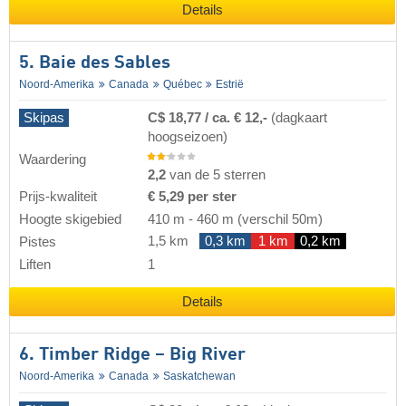
Details
5. Baie des Sables
Noord-Amerika
Canada
Québec
Estrië
Skipas
C$ 18,77 / ca. € 12,-
(dagkaart
hoogseizoen)
Waardering
2,2
van de 5 sterren
Prijs-kwaliteit
€ 5,29 per ster
Hoogte skigebied
410 m
-
460 m
(verschil 50m)
1,5 km
0,3 km
1 km
0,2 km
Pistes
Liften
1
Details
6. Timber Ridge – Big River
Noord-Amerika
Canada
Saskatchewan