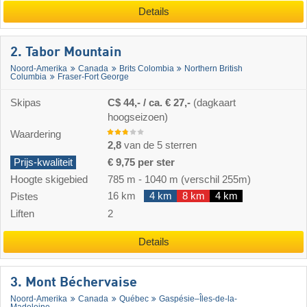
Details
2. Tabor Mountain
Noord-Amerika
Canada
Brits Colombia
Northern British
Columbia
Fraser-Fort George
Skipas
C$ 44,- / ca. € 27,-
(dagkaart
hoogseizoen)
Waardering
2,8
van de 5 sterren
Prijs-kwaliteit
€ 9,75 per ster
Hoogte skigebied
785 m
-
1040 m
(verschil 255m)
16 km
4 km
8 km
4 km
Pistes
Liften
2
Details
3. Mont Béchervaise
Noord-Amerika
Canada
Québec
Gaspésie–Îles-de-la-
Madeleine