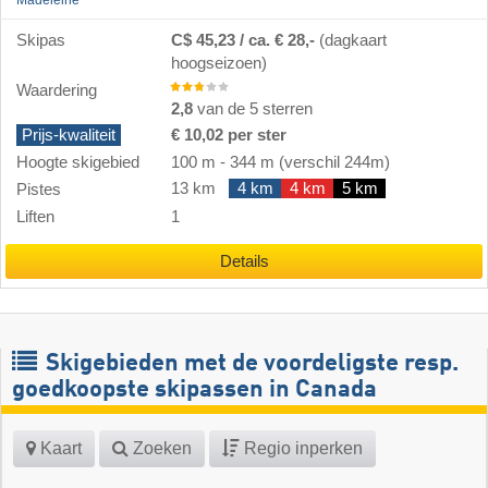
Skipas
C$ 45,23 / ca. € 28,-
(dagkaart
hoogseizoen)
Waardering
2,8
van de 5 sterren
Prijs-kwaliteit
€ 10,02 per ster
Hoogte skigebied
100 m
-
344 m
(verschil 244m)
13 km
4 km
4 km
5 km
Pistes
Liften
1
Details
Skigebieden met de voordeligste resp.
goedkoopste skipassen in Canada
Kaart
Zoeken
Regio inperken