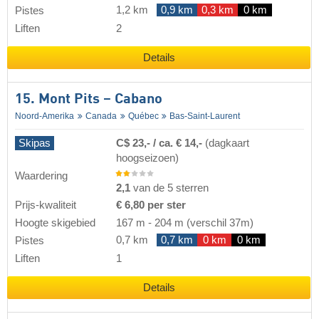
1,2 km
0,9 km
0,3 km
0 km
Pistes
Liften
2
Details
15. Mont Pits – Cabano
Noord-Amerika
Canada
Québec
Bas-Saint-Laurent
Skipas
C$ 23,- / ca. € 14,-
(dagkaart
hoogseizoen)
Waardering
2,1
van de 5 sterren
Prijs-kwaliteit
€ 6,80 per ster
Hoogte skigebied
167 m
-
204 m
(verschil 37m)
0,7 km
0,7 km
0 km
0 km
Pistes
Liften
1
Details