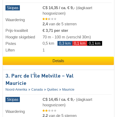
Skipas
C$ 14,35 / ca. € 9,-
(dagkaart
hoogseizoen)
Waardering
2,4
van de 5 sterren
Prijs-kwaliteit
€ 3,71 per ster
Hoogte skigebied
70 m
-
100 m
(verschil 30m)
0,5 km
0,3 km
0,1 km
0,1 km
Pistes
Liften
1
Details
3. Parc de l'Île Melville – Val
Mauricie
Noord-Amerika
Canada
Québec
Mauricie
Skipas
C$ 14,45 / ca. € 9,-
(dagkaart
hoogseizoen)
Waardering
2,2
van de 5 sterren