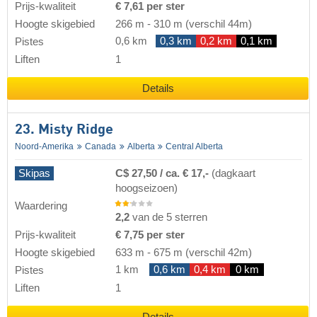
Prijs-kwaliteit
€ 7,61 per ster
Hoogte skigebied
266 m
-
310 m
(verschil 44m)
0,6 km
0,3 km
0,2 km
0,1 km
Pistes
Liften
1
Details
23. Misty Ridge
Noord-Amerika
Canada
Alberta
Central Alberta
Skipas
C$ 27,50 / ca. € 17,-
(dagkaart
hoogseizoen)
Waardering
2,2
van de 5 sterren
Prijs-kwaliteit
€ 7,75 per ster
Hoogte skigebied
633 m
-
675 m
(verschil 42m)
1 km
0,6 km
0,4 km
0 km
Pistes
Liften
1
Details