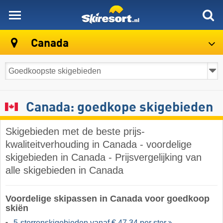
skiresort
Canada
Canada: goedkope skigebieden
Skigebieden met de beste prijs-
kwaliteitverhouding in Canada - voordelige
skigebieden in Canada - Prijsvergelijking van
alle skigebieden in Canada
Voordelige skipassen in Canada voor goedkoop
skiën
5-sterrenskigebieden vanaf € 47,34 per ster