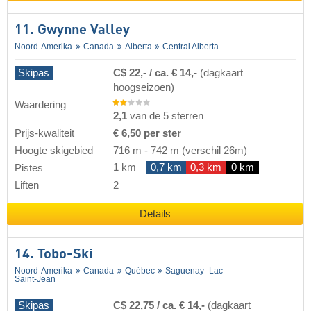
11. Gwynne Valley
Noord-Amerika
Canada
Alberta
Central Alberta
Skipas
C$ 22,- / ca. € 14,-
(dagkaart
hoogseizoen)
Waardering
2,1
van de 5 sterren
Prijs-kwaliteit
€ 6,50 per ster
Hoogte skigebied
716 m
-
742 m
(verschil 26m)
1 km
0,7 km
0,3 km
0 km
Pistes
Liften
2
Details
14. Tobo-Ski
Noord-Amerika
Canada
Québec
Saguenay–Lac-
Saint-Jean
Skipas
C$ 22,75 / ca. € 14,-
(dagkaart