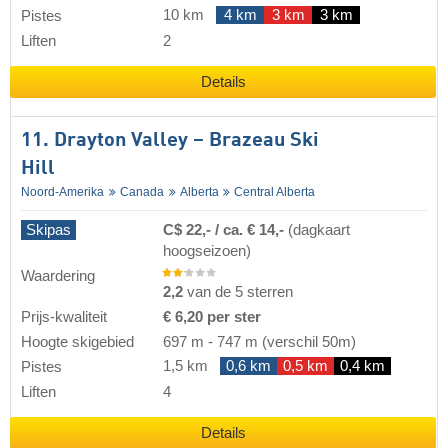
10 km
4 km
3 km
3 km
Pistes
Liften
2
Details
11. Drayton Valley – Brazeau Ski
Hill
Noord-Amerika
Canada
Alberta
Central Alberta
Skipas
C$ 22,- / ca. € 14,-
(dagkaart
hoogseizoen)
Waardering
2,2
van de 5 sterren
Prijs-kwaliteit
€ 6,20 per ster
Hoogte skigebied
697 m
-
747 m
(verschil 50m)
1,5 km
0,6 km
0,5 km
0,4 km
Pistes
Liften
4
Details