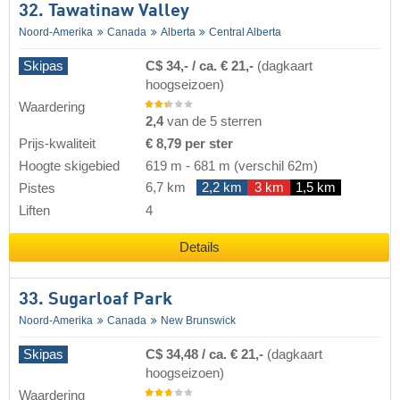
32. Tawatinaw Valley
Noord-Amerika
Canada
Alberta
Central Alberta
Skipas
C$ 34,- / ca. € 21,-
(dagkaart
hoogseizoen)
Waardering
2,4
van de 5 sterren
Prijs-kwaliteit
€ 8,79 per ster
Hoogte skigebied
619 m
-
681 m
(verschil 62m)
6,7 km
2,2 km
3 km
1,5 km
Pistes
Liften
4
Details
33. Sugarloaf Park
Noord-Amerika
Canada
New Brunswick
Skipas
C$ 34,48 / ca. € 21,-
(dagkaart
hoogseizoen)
Waardering