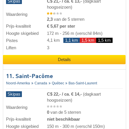
Skipas
C$ 21,- / ca. € 13,-
(dagkaart
hoogseizoen)
Waardering
2,3
van de 5 sterren
Prijs-kwaliteit
€ 5,67 per ster
Hoogte skigebied
172 m
-
256 m
(verschil 84m)
4,1 km
1,1 km
1,5 km
1,5 km
Pistes
Liften
3
Details
11. Saint-Pacôme
Noord-Amerika
Canada
Québec
Bas-Saint-Laurent
Skipas
C$ 22,- / ca. € 14,-
(dagkaart
hoogseizoen)
Waardering
0
van de 5 sterren
Prijs-kwaliteit
niet beschikbaar
Hoogte skigebied
150 m
-
300 m
(verschil 150m)