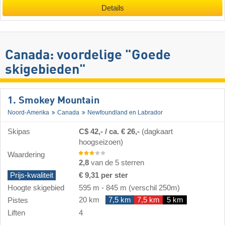
Details
Canada: voordelige "Goede
skigebieden"
1. Smokey Mountain
Noord-Amerika
Canada
Newfoundland en Labrador
Skipas
C$ 42,- / ca. € 26,-
(dagkaart
hoogseizoen)
Waardering
2,8
van de 5 sterren
Prijs-kwaliteit
€ 9,31 per ster
Hoogte skigebied
595 m
-
845 m
(verschil 250m)
20 km
7,5 km
7,5 km
5 km
Pistes
Liften
4