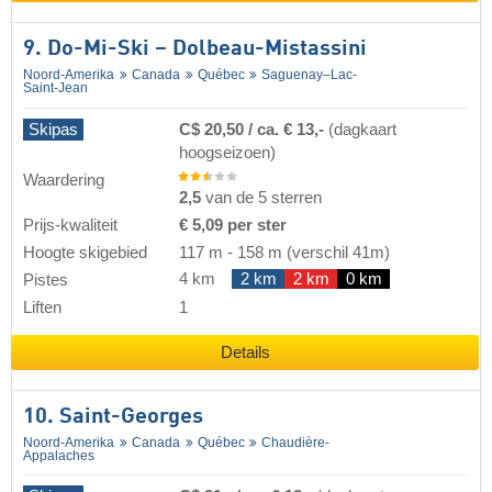
9. Do-Mi-Ski – Dolbeau-Mistassini
Noord-Amerika
Canada
Québec
Saguenay–Lac-
Saint-Jean
Skipas
C$ 20,50 / ca. € 13,-
(dagkaart
hoogseizoen)
Waardering
2,5
van de 5 sterren
Prijs-kwaliteit
€ 5,09 per ster
Hoogte skigebied
117 m
-
158 m
(verschil 41m)
4 km
2 km
2 km
0 km
Pistes
Liften
1
Details
10. Saint-Georges
Noord-Amerika
Canada
Québec
Chaudière-
Appalaches