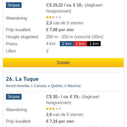
Skipas
C$ 29,22 / ca. € 18,-
(dagkaart
hoogseizoen)
Waardering
2,3
van de 5 sterren
Prijs-kwaliteit
€ 7,88 per ster
Hoogte skigebied
200 m
-
350 m
(verschil 150m)
4 km
2 km
1 km
1 km
Pistes
Liften
2
Details
26. La Tuque
Noord-Amerika
Canada
Québec
Mauricie
Skipas
C$ 30,- / ca. € 19,-
(dagkaart
hoogseizoen)
Waardering
2,6
van de 5 sterren
Prijs-kwaliteit
€ 7,16 per ster