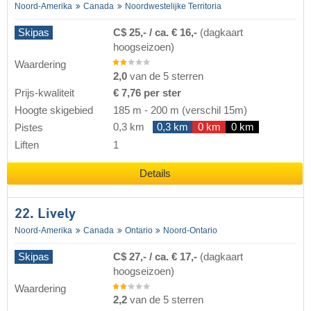
Noord-Amerika
Canada
Noordwestelijke Territoria
Skipas
C$ 25,- / ca. € 16,-
(dagkaart
hoogseizoen)
Waardering
2,0
van de 5 sterren
Prijs-kwaliteit
€ 7,76 per ster
Hoogte skigebied
185 m
-
200 m
(verschil 15m)
0,3 km
0,3 km
0 km
0 km
Pistes
Liften
1
Details
22. Lively
Noord-Amerika
Canada
Ontario
Noord-Ontario
Skipas
C$ 27,- / ca. € 17,-
(dagkaart
hoogseizoen)
Waardering
2,2
van de 5 sterren