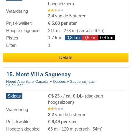
hoogseizoen)
Waardering
2,4
van de 5 sterren
Prijs-kwaliteit
€ 5,88 per ster
Hoogte skigebied
211 m
-
278 m
(verschil 67m)
1,7 km
0,8 km
0,5 km
0,4 km
Pistes
Liften
1
Details
15. Mont Villa Saguenay
Noord-Amerika
Canada
Québec
Saguenay–Lac-
Saint-Jean
Skipas
C$ 23,- / ca. € 14,-
(dagkaart
hoogseizoen)
Waardering
2,2
van de 5 sterren
Prijs-kwaliteit
€ 6,49 per ster
Hoogte skigebied
66 m
-
120 m
(verschil 54m)