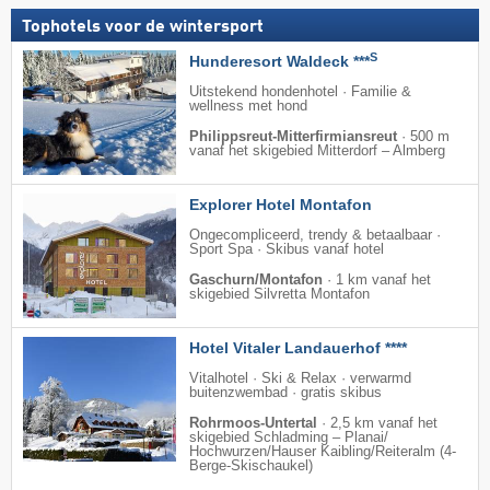
Tophotels voor de wintersport
S
Hunderesort Waldeck ***
Uitstekend hondenhotel · Familie &
wellness met hond
Philippsreut-Mitterfirmiansreut
·
500 m
vanaf het skigebied Mitterdorf – Almberg
Explorer Hotel Montafon
Ongecompliceerd, trendy & betaalbaar ·
Sport Spa · Skibus vanaf hotel
Gaschurn/Montafon
·
1 km vanaf het
skigebied Silvretta Montafon
Hotel Vitaler Landauerhof ****
Vitalhotel · Ski & Relax · verwarmd
buitenzwembad · gratis skibus
Rohrmoos-Untertal
·
2,5 km vanaf het
skigebied Schladming – Planai/​
Hochwurzen/​Hauser Kaibling/​Reiteralm (4-
Berge-Skischaukel)