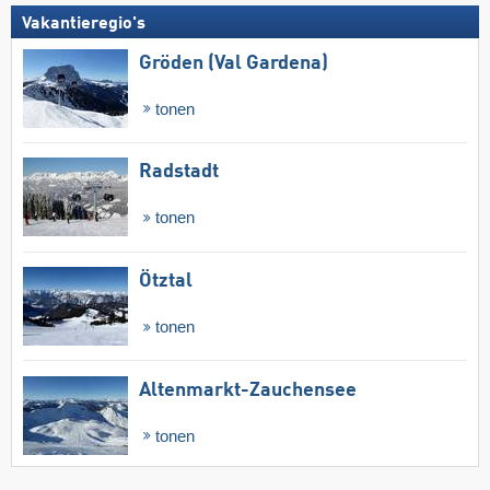
Vakantieregio's
Gröden (Val Gardena)
tonen
Radstadt
tonen
Ötztal
tonen
Altenmarkt-Zauchensee
tonen