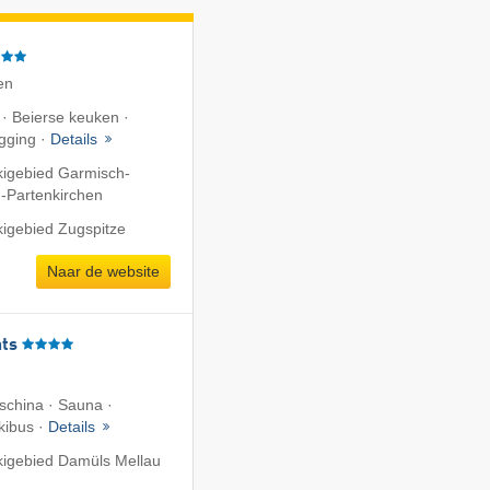
en
 · Beierse keuken ·
gging ·
Details
kigebied Garmisch-
-Partenkirchen
kigebied Zugspitze
Naar de website
ts
aschina · Sauna ·
Skibus ·
Details
kigebied Damüls Mellau