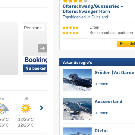
Ofterschwang/​Gunzesried –
Ofterschwanger Horn
Topskigebied
in Duitsland
Liften
Pensions
Ski-in/Ski-out
Bereikbaarheid, parkeren
Beoorde
Vakantieregio's
Nu boeken »
Nu boeken »
Gröden (Val Garde
tonen
ma
di
Ausseerland
tonen
26°C
12/26°C
26°C
12/26°C
Ötztal