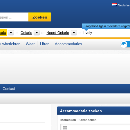
Nederla
Skigebied,
Zoeken
regio,
Skigebied ligt in meerdere regio'
begrippen
…
nten
Landen
Provincies
Regio's
ada
Ontario
Noord-Ontario
Lively
Oost-Canada
uwberichten
Weer
Liften
Accommodaties
Tips
voor
de
skiva
Contact
Accommodatie zoeken
Inchecken – Uitchecken