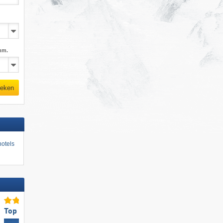
mm.
eken
otels
Top voor gezinnen
Top voor gezinnen