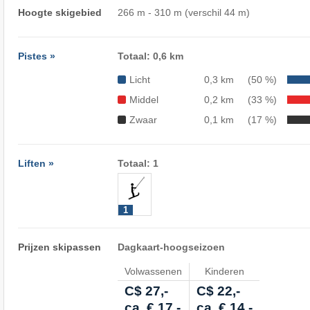
Hoogte skigebied
266 m - 310 m (verschil 44 m)
Pistes »
Totaal: 0,6 km
Licht
0,3 km
(50 %)
Middel
0,2 km
(33 %)
Zwaar
0,1 km
(17 %)
Liften »
Totaal: 1
1
Prijzen skipassen
Dagkaart-hoogseizoen
Volwassenen
Kinderen
C$ 27,-
C$ 22,-
ca. € 17,-
ca. € 14,-