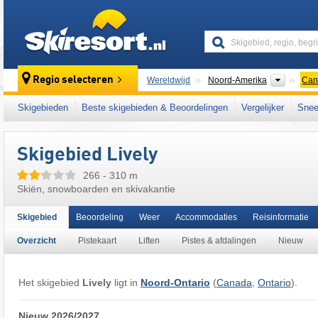
skiresort
Contine
Regio selecteren
Wereldwijd
Noord-Amerika
Can
Dit skigebied ligt ook in:
Centraal-Canada
,
Skigebieden
Beste skigebieden & Beoordelingen
Vergelijker
Snee
Skigebied Lively
266 - 310 m
Skiën, snowboarden en skivakantie
Skigebied
Beoordeling
Weer
Accommodaties
Reisinformatie
Overzicht
Pistekaart
Liften
Pistes & afdalingen
Nieuw
Het skigebied
Lively
ligt in
Noord-Ontario
(
Canada
,
Ontario
).
Nieuw 2026/2027