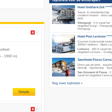
Tophotels voor de wintersport
S
Hotel Gotthard-Zeit ****
Sauna- & zwemlandschap ·
creatieve keuken · direct aa
piste
Obergurgl
·
0 m vanaf het
skigebied Gurgl – Obergurgl
Hochgurgl
Hotel Post Lermoos ****
Gourmet & bekroonde keuke
3000m² wellness · Alpine Lu
sultaat
Lermoos
·
300 m vanaf het
skigebied Lermoos – Grubig
m
-
1900 m
)
Sporthotel Passo Carez
Direct aan de piste · easyb
kleurrijk · Sportersbar · Sau
San Giovanni di Fassa
·
0
vanaf het skigebied Carezz
Nog meer tophotels
Details