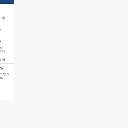
n de
-
S
n ·
xury
stein
za
reezy &
na
 m
a