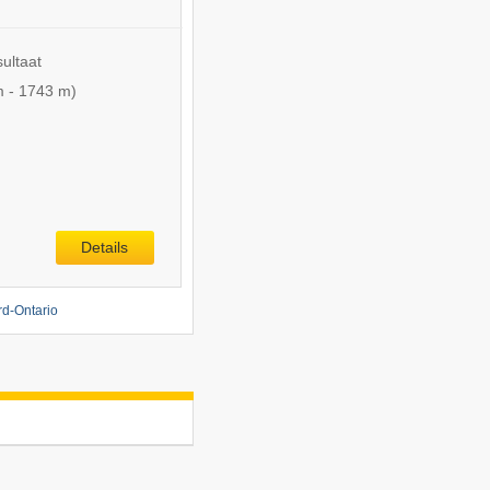
sultaat
m
-
1743 m
)
Details
d-Ontario