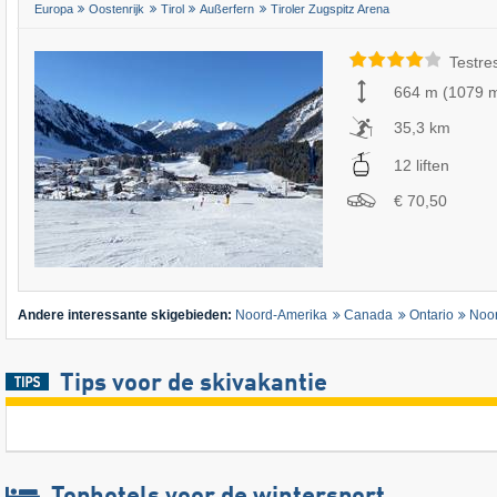
Europa
Oostenrijk
Tirol
Außerfern
Tiroler Zugspitz Arena
Testre
664 m
(
1079 
35,3 km
12 liften
€ 70,50
Andere interessante skigebieden:
Noord-Amerika
Canada
Ontario
Noor
Tips voor de skivakantie
Tophotels voor de wintersport