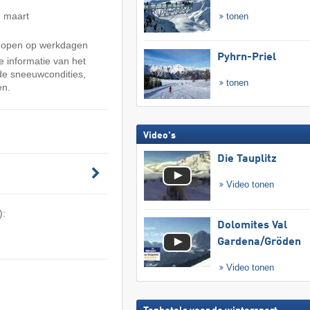
d maart
tonen
s open op werkdagen
Pyhrn-Priel
 informatie van het
 de sneeuwcondities,
tonen
en.
Video's
Die Tauplitz
Video tonen
):
Dolomites Val
Gardena/​Gröden
Video tonen