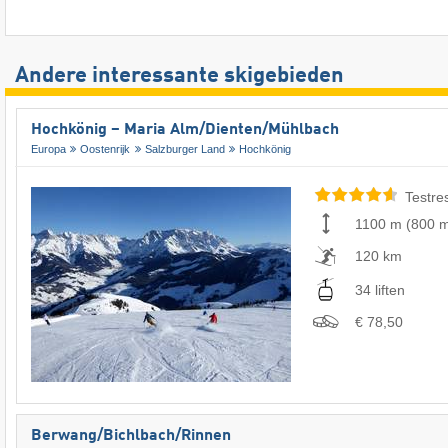
Andere interessante skigebieden
Hochkönig – Maria Alm/​Dienten/​Mühlbach
Europa
Oostenrijk
Salzburger Land
Hochkönig
Testre
1100 m
(
800 
120 km
34 liften
€ 78,50
Berwang/​Bichlbach/​Rinnen