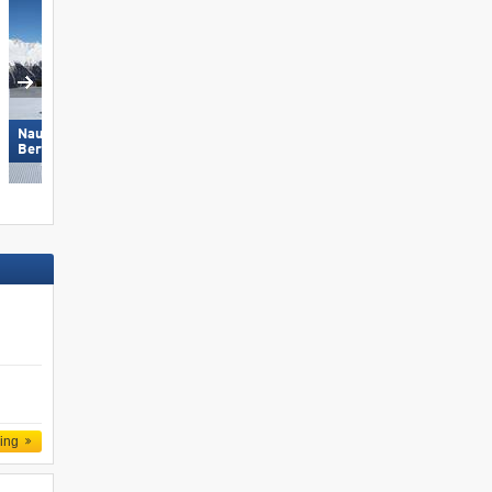
Nauders am Reschenpass –
Schlick 2000 – Fulpmes
Bergkastel
ling