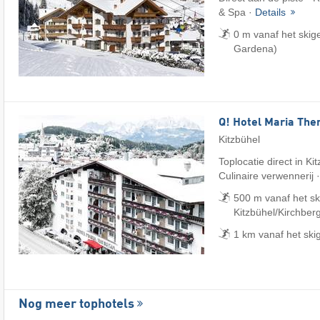
& Spa ·
Details
0 m vanaf het skig
Gardena)
Q! Hotel Maria The
Kitzbühel
Toplocatie direct in Ki
Culinaire verwennerij 
500 m vanaf het sk
Kitzbühel/​Kirchber
1 km vanaf het ski
Nog meer tophotels