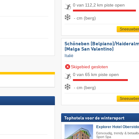
0 van 112,2 km piste open
- cm (berg)
Sneeuwber
Schöneben (Belpiano)/​Haideral
(Malga San Valentino)
Italië
Skigebied gesloten
0 van 65 km piste open
- cm (berg)
Sneeuwber
Tophotels voor de wintersport
Explorer Hotel Oberstdo
Eenvoudig, trendy & betaalb
Sport Spa