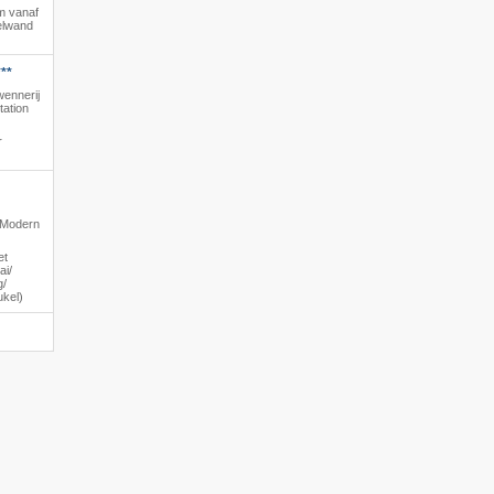
m vanaf
zelwand
**
wennerij
tation
r
· Modern
et
i/​
/​
ukel)