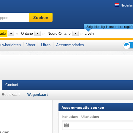
Nederla
Skigebied,
Zoeken
regio,
Skigebied ligt in meerdere regio'
begrippen
…
nten
Landen
Provincies
Regio's
ada
Ontario
Noord-Ontario
Lively
Oost-Canada
uwberichten
Weer
Liften
Accommodaties
Tips
voor
de
skiva
Contact
Routekaart
Wegenkaart
Accommodatie zoeken
Inchecken – Uitchecken
jzigen