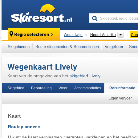
skiresort
Contine
Regio selecteren
Wereldwijd
Noord-Amerika
Can
Dit skigebied ligt ook in:
Centraal-Canada
,
Skigebieden
Beste skigebieden & Beoordelingen
Vergelijker
Snee
Wegenkaart Lively
Kaart van de omgeving van het
skigebied Lively
Skigebied
Beoordeling
Weer
Accommodaties
Reisinformatie
Eigen vervoer
Kaart
Routeplanner »
U kunt de kaart verplaatsen, vergroten, verkleinen en het beeld wi