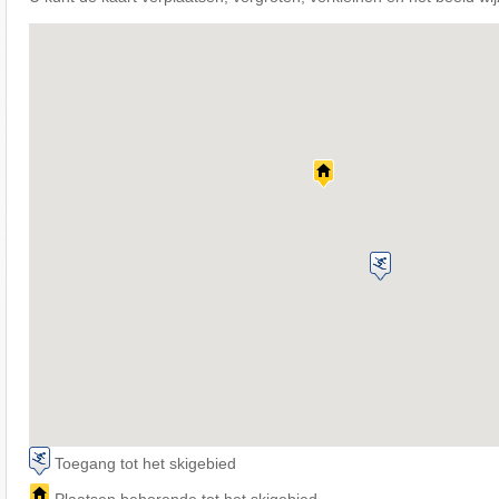
Toegang tot het skigebied
Plaatsen behorende tot het skigebied