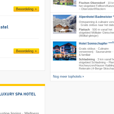
Fischen Oberstdorf
·
10 k
het skigebied Fellhorn/​Kan
Beoordeling
– Oberstdorf/​Riezlern
Alpenhotel Badmeister *
Ontspanning & culinaire ver
· Gratis skibus naar het dals
stel
Flattach
·
500 m vanaf het
skigebied Mölltaler Gletsche
(Mölltal-gletsjer)
S
Hotel Sonnschupfer ***
Gratis skibus · Culinaire
Beoordeling
verwennerij · Saunaruimte 
& familiair
Schladming
·
3 km vanaf h
skigebied Schladming – Plana
Hochwurzen/​Hauser Kaibling
Reiteralm (4-Berge-Skischa
Nog meer tophotels
LUXURY SPA HOTEL
ustige ligging · Wellness