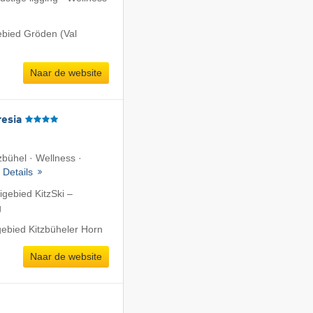
ebied Gröden (Val
Naar de website
resia
tzbühel · Wellness ·
·
Details
igebied KitzSki –
g
gebied Kitzbüheler Horn
Naar de website