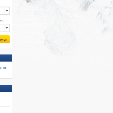
mm.
eken
otels