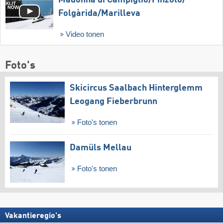
Madonna di Campiglio/​Pinzolo/​
Folgàrida/​Marilleva
Video tonen
Foto's
Skicircus Saalbach Hinterglemm
Leogang Fieberbrunn
Foto's tonen
Damüls Mellau
Foto's tonen
Vakantieregio's