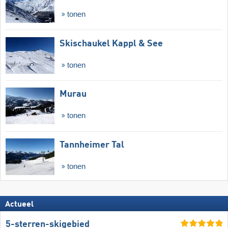
tonen
Skischaukel Kappl & See
tonen
Murau
tonen
Tannheimer Tal
tonen
Actueel
5-sterren-skigebied