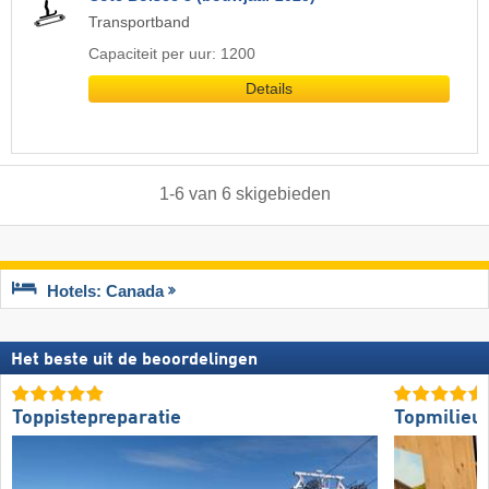
Transportband
Capaciteit per uur: 1200
Details
1
-
6
van
6
skigebieden
Hotels: Canada
Het beste uit de beoordelingen
Toppistepreparatie
Topmilieuv