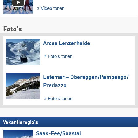
Video tonen
Foto's
Arosa Lenzerheide
Foto's tonen
Latemar – Obereggen/​Pampeago/​
Predazzo
Foto's tonen
Vakantieregio's
Saas-Fee/​Saastal