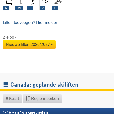
6
39
3
2
1
Liften toevoegen? Hier melden
Zie ook:
Nieuwe liften 2026/2027
Canada: geplande skiliften
Kaart
Regio inperken
1
-
16
van
16
skigebieden