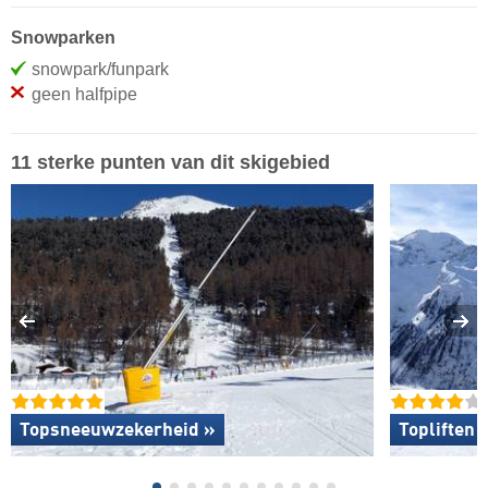
Snowparken
snowpark/funpark
geen halfpipe
11 sterke punten van dit skigebied
Topsneeuwzekerheid »
Topliften 