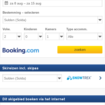
za 8 aug – za 15 aug
Bestemming – selecteren
Volw.
Kinderen
Kamers
Type accomm.
zoeken
Skireizen incl. skipas
Skireizen
z
incl.
zoeken
skipas
Dit skigebied boeken via het internet