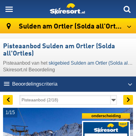
skiresort
Sulden am Ortler (Solda all'Ortles)
Pisteaanbod Sulden am Ortler (Solda
all'Ortles)
Pisteaanbod van het
skigebied Sulden am Ortler (Solda all'Ortles)
Skiresort.nl Beoordeling
Beoordelingscriteria
1/15
onderscheiding