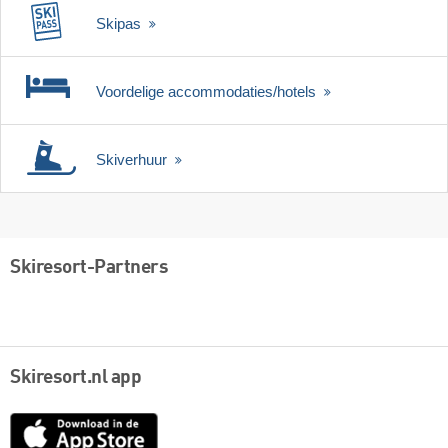
Skipas
Voordelige accommodaties/hotels
Skiverhuur
Skiresort-Partners
Skiresort.nl app
App
Store