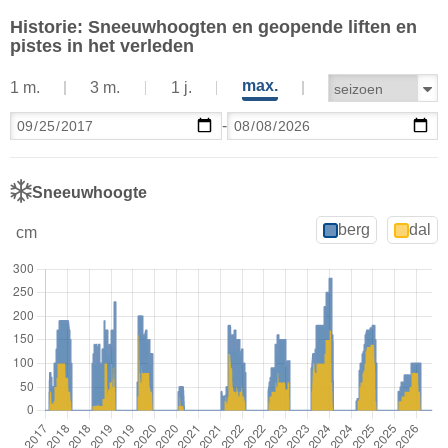
Historie: Sneeuwhoogten en geopende liften en
pistes in het verleden
max.
1 m.
3 m.
1 j.
-
Sneeuwhoogte
berg
dal
cm