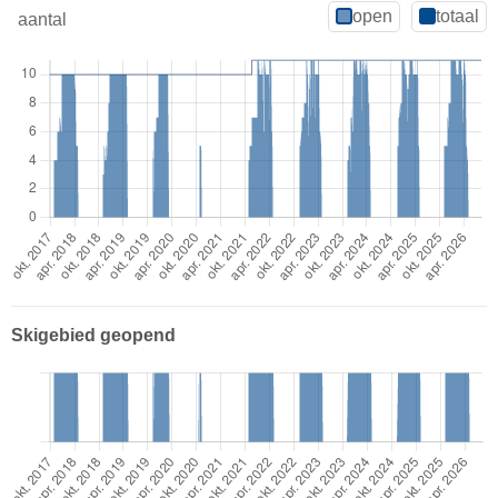
open
totaal
aantal
Skigebied geopend