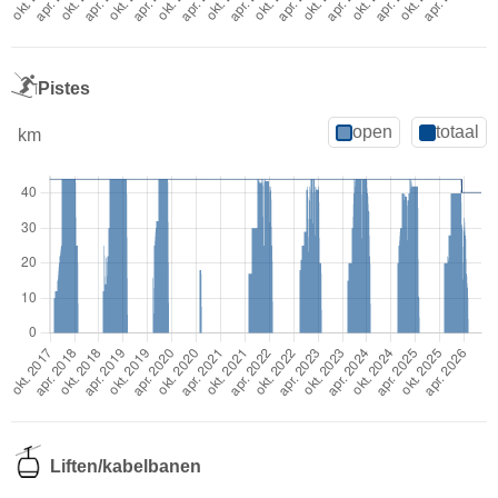
Pistes
open
totaal
km
Liften/kabelbanen