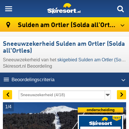
skiresort
Sulden am Ortler (Solda all'Ortles)
Sneeuwzekerheid Sulden am Ortler (Solda
all'Ortles)
Sneeuwzekerheid van het
skigebied Sulden am Ortler (Solda all'Ortles)
Skiresort.nl Beoordeling
Beoordelingscriteria
1/4
onderscheiding