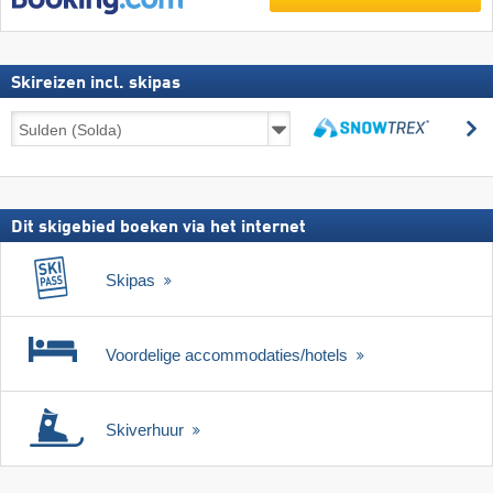
Skireizen incl. skipas
Skireizen
z
incl.
zoeken
skipas
Dit skigebied boeken via het internet
Skipas
Voordelige accommodaties/hotels
Skiverhuur