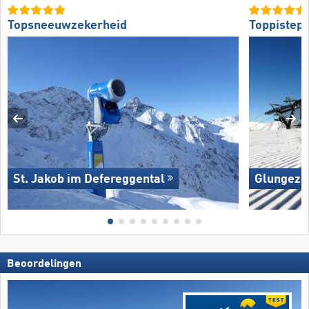
Topsneeuwzekerheid
Toppistepr
St. Jakob im Defereggental
Glungezer
Beoordelingen