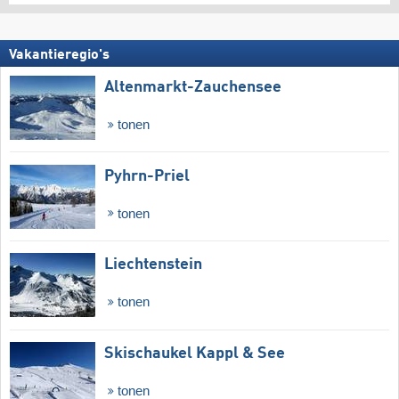
Vakantieregio's
Altenmarkt-Zauchensee
tonen
Pyhrn-Priel
tonen
Liechtenstein
tonen
Skischaukel Kappl & See
tonen