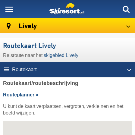
skiresort
Lively
Routekaart Lively
Reisroute naar het
skigebied Lively
Routekaart
Routekaart/routebeschrijving
Routeplanner »
U kunt de kaart verplaatsen, vergroten, verkleinen en het
beeld wijzigen.