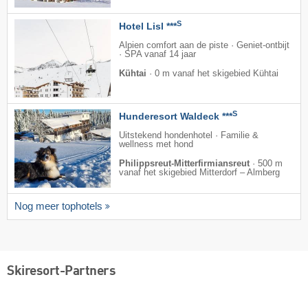
S
Hotel Lisl ***
Alpien comfort aan de piste · Geniet-ontbijt
· SPA vanaf 14 jaar
Kühtai
·
0 m vanaf het skigebied Kühtai
S
Hunderesort Waldeck ***
Uitstekend hondenhotel · Familie &
wellness met hond
Philippsreut-Mitterfirmiansreut
·
500 m
vanaf het skigebied Mitterdorf – Almberg
Nog meer tophotels
Skiresort-Partners