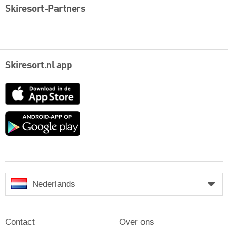
Skiresort-Partners
Skiresort.nl app
App
Store
Google
play
Nederlands
Contact
Over ons