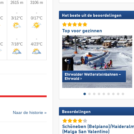
 m
2615 m
3106 m
-
-
Het beste uit de beoordelingen
°C
3/12°C
0/17°C
Top voor gezinnen
-
-
°C
7/18°C
4/23°C
Ehrwalder Wettersteinbahnen –
Ehrwald
Beoordelingen
Naar de historie »
Schöneben (Belpiano)/​Haideral
(Malga San Valentino)