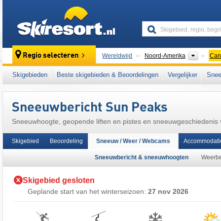
skiresort
Contine
Regio selecteren
Wereldwijd
Noord-Amerika
Can
Dit skigebied ligt ook in:
Interior Plateau
,
Mou
Skigebieden
Beste skigebieden & Beoordelingen
Vergelijker
Snee
Sneeuwbericht Sun Peaks
Sneeuwhoogte, geopende liften en pistes en sneeuwgeschiedenis
Skigebied
Beoordeling
Sneeuw / Weer / Webcams
Accommodati
Sneeuwbericht & sneeuwhoogten
Weerbe
Skigebied gesloten
Geplande start van het winterseizoen:
27 nov 2026