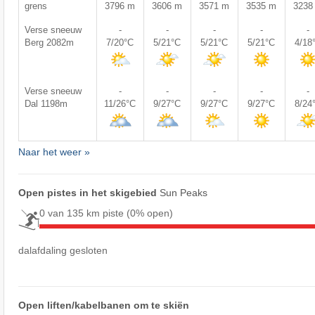
grens
3796 m
3606 m
3571 m
3535 m
3238
Verse sneeuw
-
-
-
-
-
Berg 2082m
7/20°C
5/21°C
5/21°C
5/21°C
4/18
Verse sneeuw
-
-
-
-
-
Dal 1198m
11/26°C
9/27°C
9/27°C
9/27°C
8/24
Naar het weer »
Open pistes in het skigebied
Sun Peaks
0 van 135 km piste
(0% open)
dalafdaling gesloten
Open liften/kabelbanen om te skiën