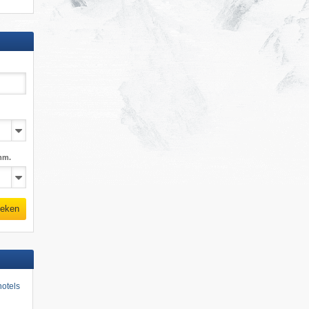
mm.
eken
otels