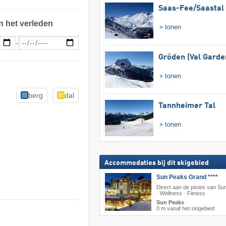
Saas-Fee/​Saastal
n het verleden
tonen
-
Gröden (Val Garde
tonen
berg
dal
Tannheimer Tal
tonen
Accommodaties bij dit skigebied
Sun Peaks Grand ****
Direct aan de pistes van S
· Wellness · Fitness
Sun Peaks
·
0 m vanaf het skigebied