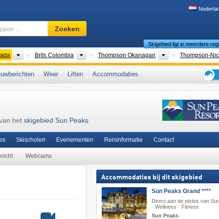
Nederla
Skigebied,
Zoeken
regio,
Skigebied ligt in meerdere reg
begrippen
…
nten
Landen
Provincies
Toeristische regio
ada
Brits Colombia
Thompson Okanagan
Thompson-Nic
ntain Collective
,
Columbia Mountains
,
West-Canada
,
Pacific Coast Ranges
,
Iko
uwberichten
Weer
Liften
Accommodaties
Tips
voor
de
skiva
 van het
skigebied Sun Peaks
es
Skischolen
Evenementen
Reisinformatie
Contact
richt
Webcams
Accommodaties bij dit skigebied
Sun Peaks Grand ****
Direct aan de pistes van S
· Wellness · Fitness
Sun Peaks
·