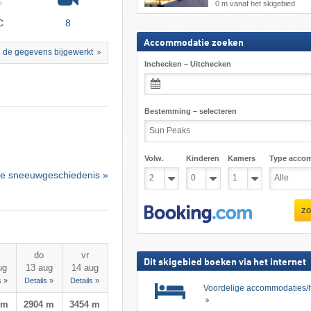
0 m vanaf het skigebied
C
8
Accommodatie zoeken
 de gegevens bijgewerkt
Inchecken – Uitchecken
Bestemming – selecteren
Volw.
Kinderen
Kamers
Type acco
e sneeuwgeschiedenis »
zo
do
vr
Dit skigebied boeken via het internet
ug
13 aug
14 aug
s »
Details »
Details »
Voordelige accommodaties/h
 m
2904 m
3454 m