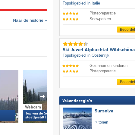
Topskigebied
in Italië
Pistepreparatie
Snowparken
Naar de historie »
Beoorde
Ski Juwel Alpbachtal Wildschön
Topskigebied
in Oostenrijk
Gezinnen en kinderen
Pistepreparatie
Beoorde
Vakantieregio's
Webcam
Webcam
Surselva
Top van de Sundance Express
Basis van de Orient
stoeltjeslift (1.731 m)
tonen