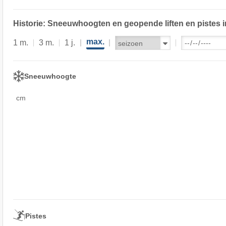
Historie: Sneeuwhoogten en geopende liften en pistes i
max.
1 m.
3 m.
1 j.
Sneeuwhoogte
cm
Pistes