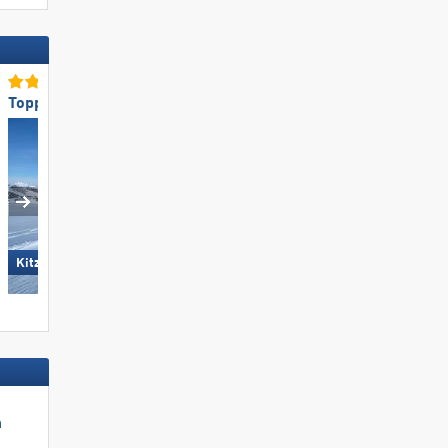
Toppisteaanbod
Top voor gezinnen
Monte Bondone
KitzSki – Kitzbühel/​Kirchberg
m