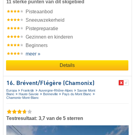
11 sterke punten van dit skigebied
Pisteaanbod
Sneeuwzekerheid
Pistepreparatie
Gezinnen en kinderen
Beginners
meer »
Details
16. Brévent/​Flégère (Chamonix)
Europa
Frankrijk
Auvergne-Rhône-Alpes
Savoie Mont
Blanc
Haute-Savoie
Bonneville
Pays du Mont Blanc
Chamonix-Mont-Blanc
Testresultaat: 3,7 van de 5 sterren