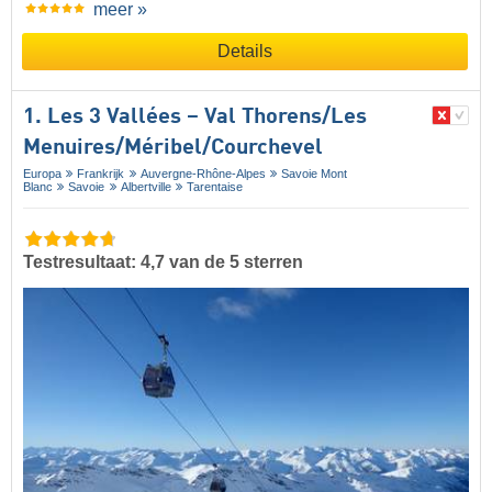
meer »
Details
1. Les 3 Vallées – Val Thorens/​Les
Menuires/​Méribel/​Courchevel
Europa
Frankrijk
Auvergne-Rhône-Alpes
Savoie Mont
Blanc
Savoie
Albertville
Tarentaise
Testresultaat: 4,7 van de 5 sterren