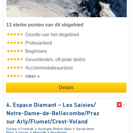
13 sterke punten van dit skigebied
Grootte van het skigebied
Pisteaanbod
Beginners
Gevorderden, off-piste skiërs
Accommodatieaanbod
meer »
Details
6. Espace Diamant – Les Saisies/​
Notre-Dame-de-Bellecombe/​Praz
sur Arly/​Flumet/​Crest-Voland
Europa
Frankrijk
Auvergne-Rhône-Alpes
Savoie Mont
Blanc
Savoie
Albertville
Beaufortain