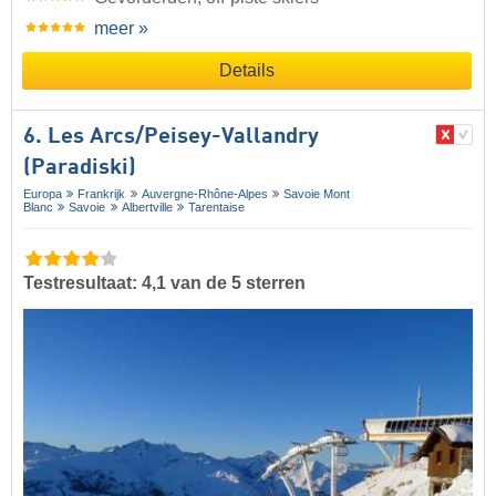
meer »
Details
6. Les Arcs/​Peisey-Vallandry
(Paradiski)
Europa
Frankrijk
Auvergne-Rhône-Alpes
Savoie Mont
Blanc
Savoie
Albertville
Tarentaise
Testresultaat: 4,1 van de 5 sterren